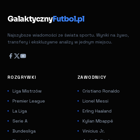
Galaktyczny
Futbol.pl
Najszybsze wiadomości ze świata sportu. Wyniki na żywo,
transfery i ekskluzywne analizy w jednym miejscu.
ROZGRYWKI
ZAWODNICY
Liga Mistrzów
Cristiano Ronaldo
Premier League
Lionel Messi
La Liga
Erling Haaland
Serie A
Kylian Mbappé
Bundesliga
Vinicius Jr.