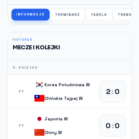
INFORMACJE
TERMINARZ
TABELA
TRANSFE
FIXTURES
MECZE I KOLEJKI
3. KOLEJKA
Korea Południowa W
2
:
0
FT
Chińskie Tajpej W
Japonia W
0
:
0
FT
Chiny W