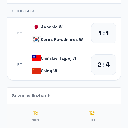
2. KOLEJKA
Japonia W
1
:
1
FT
Korea Południowa W
Chińskie Tajpej W
2
:
4
FT
Chiny W
Sezon w liczbach
18
121
MECZE
GOLE