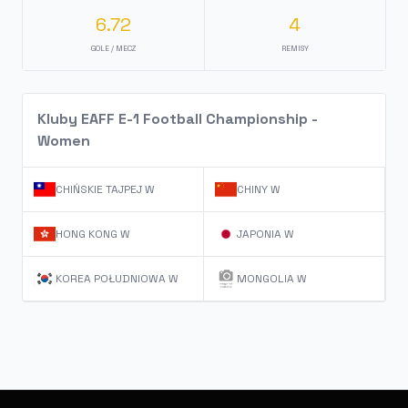
6.72
4
GOLE / MECZ
REMISY
Kluby EAFF E-1 Football Championship -
Women
CHIŃSKIE TAJPEJ W
CHINY W
HONG KONG W
JAPONIA W
KOREA POŁUDNIOWA W
MONGOLIA W