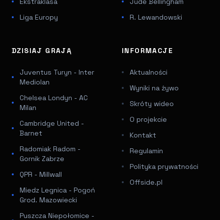
Ekstraklasa
Jude Bellingham
Liga Europy
R. Lewandowski
DZISIAJ GRAJĄ
INFORMACJE
Juventus Turyn - Inter
Aktualności
Mediolan
Wyniki na żywo
Chelsea Londyn - AC
Skróty wideo
Milan
O projekcie
Cambridge United -
Barnet
Kontakt
Radomiak Radom -
Regulamin
Gornik Zabrze
Polityka prywatności
QPR - Millwall
Offside.pl
Miedz Legnica - Pogoń
Grod. Mazowiecki
Puszcza Niepołomice -