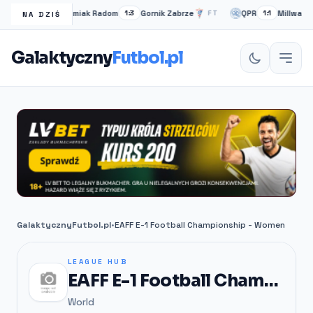
Radomiak Radom
Gornik Zabrze
QPR
Millwall
FT
1:3
FT
1:1
NA DZIŚ
Galaktyczny
Futbol.pl
GalaktycznyFutbol.pl
•
EAFF E-1 Football Championship - Women
LEAGUE HUB
EAFF E-1 Football Championship - Women
World