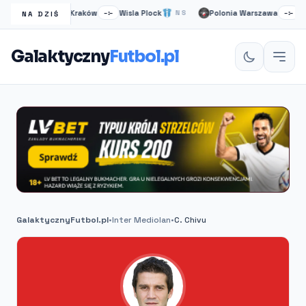
Wisła Kraków
Wisla Plock
Polonia Warszawa
Ruc
NS
–:–
NS
–:–
NA DZIŚ
Galaktyczny
Futbol.pl
GalaktycznyFutbol.pl
•
Inter Mediolan
•
C. Chivu