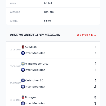
Wiek
45 lat
Wzrost
184 cm
Waga
81 kg
OSTATNIE MECZE INTER MEDIOLAN
WSZYSTKIE →
1
AC Milan
05-08-2026
1
Inter Mediolan
1
Manchester City
01-08-2026
1
Inter Mediolan
1
Karlsruher SC
26-07-2026
2
Inter Mediolan
3
Bologna
23-05-2026
3
Inter Mediolan