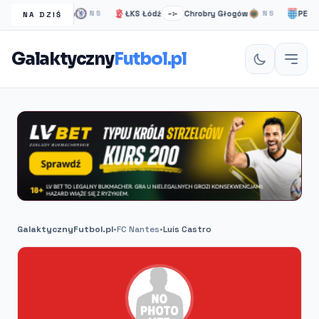
Chelsea Londyn
ŁKS Łódź
Chrobry Głogów
PEC Zwo
NS
–:–
NS
NA DZIŚ
Galaktyczny
Futbol.pl
GalaktycznyFutbol.pl
•
FC Nantes
•
Luís Castro