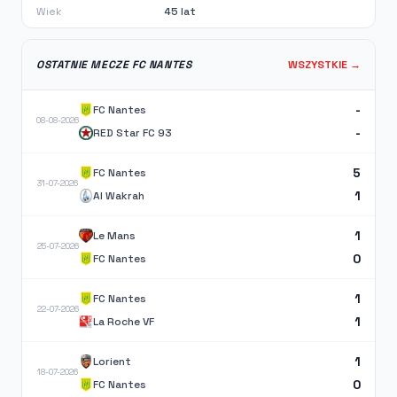
Wiek
45 lat
OSTATNIE MECZE FC NANTES
WSZYSTKIE →
-
FC Nantes
08-08-2026
-
RED Star FC 93
5
FC Nantes
31-07-2026
1
Al Wakrah
1
Le Mans
25-07-2026
0
FC Nantes
1
FC Nantes
22-07-2026
1
La Roche VF
1
Lorient
18-07-2026
0
FC Nantes