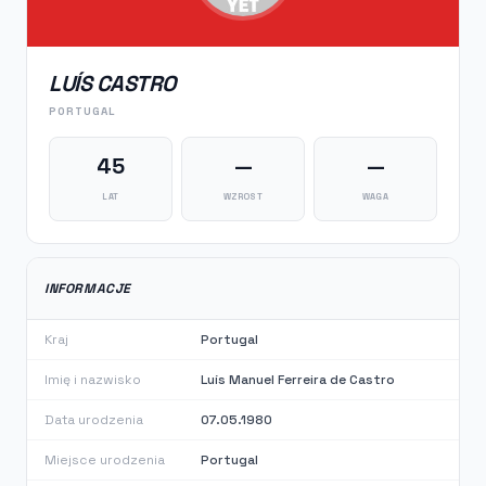
LUÍS CASTRO
PORTUGAL
45
—
—
LAT
WZROST
WAGA
INFORMACJE
Kraj
Portugal
Imię i nazwisko
Luís Manuel Ferreira de Castro
Data urodzenia
07.05.1980
Miejsce urodzenia
Portugal