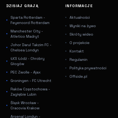
DZISIAJ GRAJĄ
INFORMACJE
Sparta Rotterdam -
Aktualności
Feyenoord Rotterdam
Wyniki na żywo
Manchester City -
Skróty wideo
Atletico Madryt
O projekcie
Johor Darul Takzim FC -
Chelsea Londyn
Kontakt
ŁKS Łódź - Chrobry
Regulamin
Głogów
Polityka prywatności
PEC Zwolle - Ajax
Offside.pl
Groningen - FC Utrecht
Raków Częstochowa -
Zagłębie Lubin
Śląsk Wrocław -
Cracovia Krakow
Arsenal Londyn -