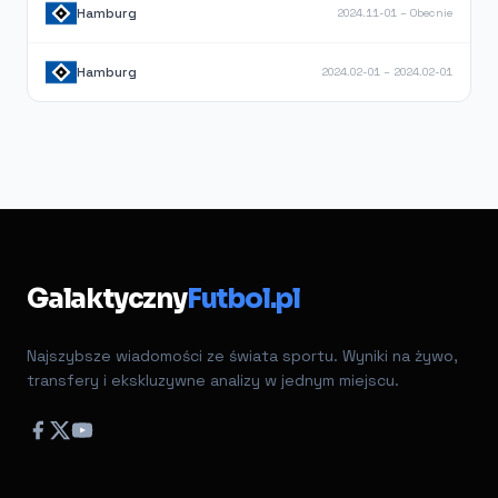
Hamburg
2024.11-01 – Obecnie
Hamburg
2024.02-01 – 2024.02-01
Galaktyczny
Futbol.pl
Najszybsze wiadomości ze świata sportu. Wyniki na żywo,
transfery i ekskluzywne analizy w jednym miejscu.