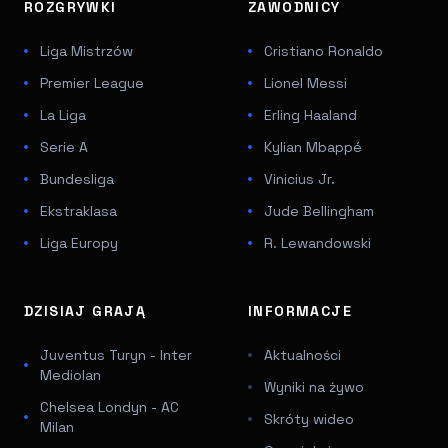
ROZGRYWKI
ZAWODNICY
Liga Mistrzów
Cristiano Ronaldo
Premier League
Lionel Messi
La Liga
Erling Haaland
Serie A
Kylian Mbappé
Bundesliga
Vinicius Jr.
Ekstraklasa
Jude Bellingham
Liga Europy
R. Lewandowski
DZISIAJ GRAJĄ
INFORMACJE
Juventus Turyn - Inter
Aktualności
Mediolan
Wyniki na żywo
Chelsea Londyn - AC
Skróty wideo
Milan