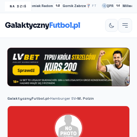
Radomiak Radom
Gornik Zabrze
QPR
Millwall
FT
1:3
FT
1:1
NA DZIŚ
Galaktyczny
Futbol.pl
GalaktycznyFutbol.pl
•
Hamburger SV
•
M. Polzin