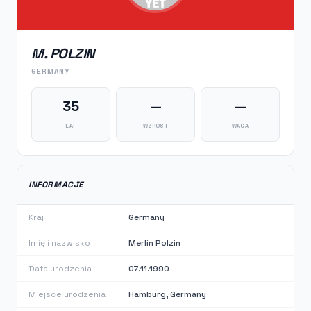
M. POLZIN
GERMANY
35
—
—
LAT
WZROST
WAGA
INFORMACJE
Kraj
Germany
Imię i nazwisko
Merlin Polzin
Data urodzenia
07.11.1990
Miejsce urodzenia
Hamburg, Germany