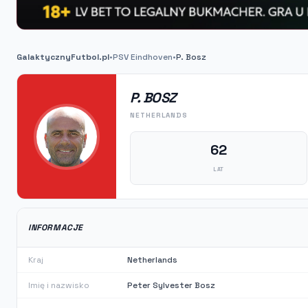
GalaktycznyFutbol.pl
•
PSV Eindhoven
•
P. Bosz
P. BOSZ
NETHERLANDS
62
LAT
INFORMACJE
Kraj
Netherlands
Imię i nazwisko
Peter Sylvester Bosz