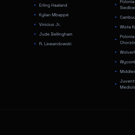
Poloni
Erling Haaland
Siedlc
Kylian Mbappé
Cambuur
Vinicius Jr.
Wisła K
Jude Bellingham
Poloni
Chorz
R. Lewandowski
Wolver
Wycomb
Middle
Juventu
Mediol