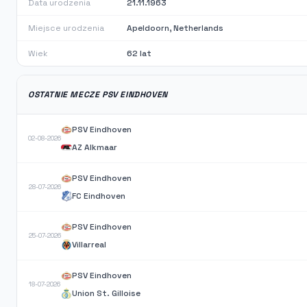
Data urodzenia
21.11.1963
Miejsce urodzenia
Apeldoorn, Netherlands
Wiek
62 lat
OSTATNIE MECZE PSV EINDHOVEN
PSV Eindhoven
02-08-2026
AZ Alkmaar
PSV Eindhoven
28-07-2026
FC Eindhoven
PSV Eindhoven
25-07-2026
Villarreal
PSV Eindhoven
18-07-2026
Union St. Gilloise