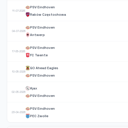
PSV Eindhoven
11-07-2026
Raków Częstochowa
PSV Eindhoven
04-07-2026
Antwerp
PSV Eindhoven
17-05-2026
FC Twente
GO Ahead Eagles
10-05-2026
PSV Eindhoven
Ajax
02-05-2026
PSV Eindhoven
PSV Eindhoven
23-04-2026
PEC Zwolle