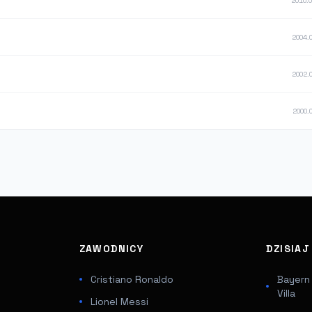
2010.
2004.
2002.
2000.
ZAWODNICY
DZISIA
Cristiano Ronaldo
Bayern
Villa
Lionel Messi