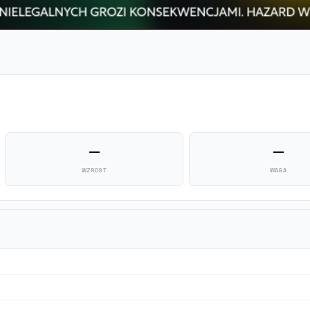
—
—
WZROST
WAGA