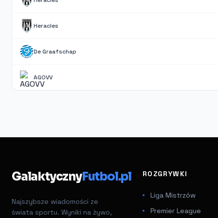
Heracles
Heracles
De Graafschap
AGOVV
Galaktyczny
Futbol.pl
ROZGRYWKI
Liga Mistrzów
Najszybsze wiadomości ze
Premier League
świata sportu. Wyniki na żywo,