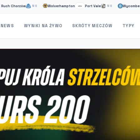
Chorzów
Wolverhampton
Port Vale
Wycombe
S
NS
–:–
NS
–:–
NEWS
WYNIKI NA ŻYWO
SKRÓTY MECZÓW
TYPY