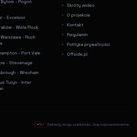
a Bytom - Pogoń
Skróty wideo
e
O projekcie
 - Excelsior
Kontakt
raków - Wisla Plock
Regulamin
a Warszawa - Ruch
ów
Polityka prywatności
hampton - Port Vale
Offside.pl
e - Stevenage
sbrough - Wrexham
s Turyn - Inter
an
18+
Zakłady mogą uzależniać. Graj odpowiedzialnie.