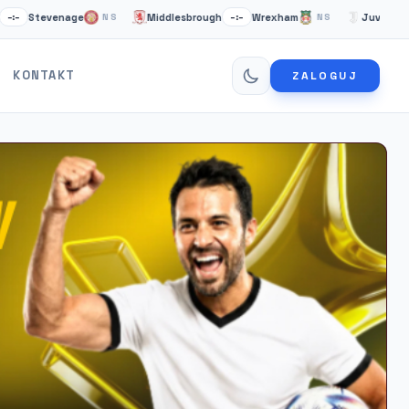
tevenage
Middlesbrough
Wrexham
Juventus Turyn
NS
–:–
NS
KONTAKT
ZALOGUJ