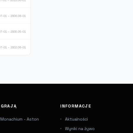
07-01 – 2013.06-01
07-01 – 2006.06-01
07-01 – 2003.05-01
07-01 – 2002.06-01
J GRAJĄ
INFORMACJE
 Monachium - Aston
Aktualności
Wyniki na żywo