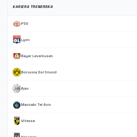
KARIERA TRENERSKA
PSV
Lyon
Bayer Leverkusen
Borussia Dortmund
Ajax
Maccabi Tel Aviv
Vitesse