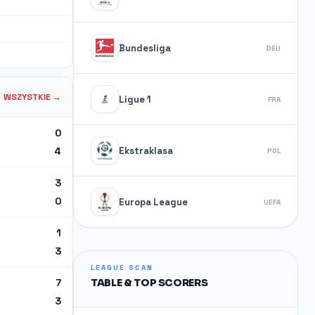
Bundesliga
DEU
WSZYSTKIE →
Ligue 1
FRA
0
Ekstraklasa
4
POL
3
0
Europa League
UEFA
1
3
LEAGUE SCAN
7
TABLE & TOP SCORERS
3