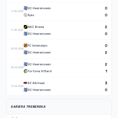
0
SC Heerenveen
17-05-2026
0
Ajax
2
NAC Breda
11-05-2026
0
SC Heerenveen
0
FC Volendam
03-05-2026
2
SC Heerenveen
2
SC Heerenveen
25-04-2026
1
Fortuna Sittard
3
AZ Alkmaar
12-04-2026
0
SC Heerenveen
KARIERA TRENERSKA