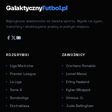
Galaktyczny
Futbol.pl
Najszybsze wiadomości ze świata sportu. Wyniki na żywo,
transfery i ekskluzywne analizy w jednym miejscu.
ROZGRYWKI
ZAWODNICY
Liga Mistrzów
Cristiano Ronaldo
Premier League
Lionel Messi
La Liga
Erling Haaland
Serie A
Kylian Mbappé
Bundesliga
Vinicius Jr.
Ekstraklasa
Jude Bellingham