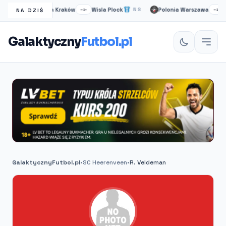
Wisła Kraków
Wisla Plock
Polonia Warszawa
Ru
NS
–:–
NS
–:–
NA DZIŚ
Galaktyczny
Futbol.pl
GalaktycznyFutbol.pl
•
SC Heerenveen
•
R. Veldeman