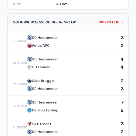
Wiek
40 lat
OSTATNIE MECZE SC HEERENVEEN
WSZYSTKIE →
3
SC Heerenveen
01-08-2026
2
Volos NFC
4
SC Heerenveen
25-07-2026
4
OH Leuven
2
Club Brugge
17-07-2026
3
SC Heerenveen
7
SC Heerenveen
03-07-2026
2
De Graafschap
3
FC Utrecht
21-05-2026
2
SC Heerenveen