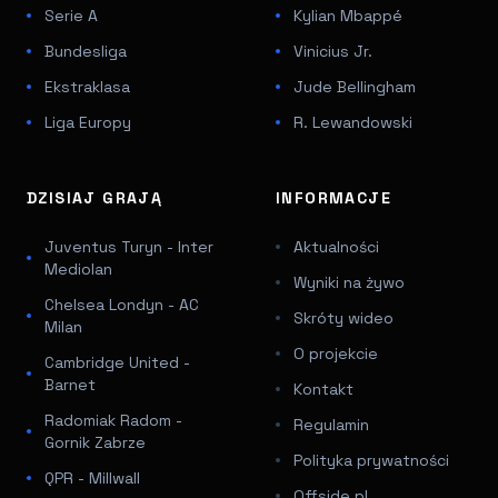
Serie A
Kylian Mbappé
Bundesliga
Vinicius Jr.
Ekstraklasa
Jude Bellingham
Liga Europy
R. Lewandowski
DZISIAJ GRAJĄ
INFORMACJE
Juventus Turyn - Inter
Aktualności
Mediolan
Wyniki na żywo
Chelsea Londyn - AC
Skróty wideo
Milan
O projekcie
Cambridge United -
Barnet
Kontakt
Radomiak Radom -
Regulamin
Gornik Zabrze
Polityka prywatności
QPR - Millwall
Offside.pl