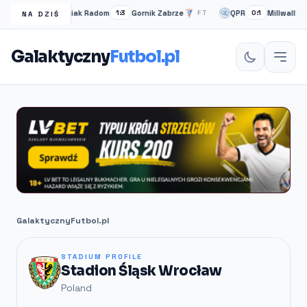
Radomiak Radom
Gornik Zabrze
QPR
Millwall
FT
1:3
FT
0:1
2
NA DZIŚ
Galaktyczny
Futbol.pl
GalaktycznyFutbol.pl
STADIUM PROFILE
Stadion Śląsk Wrocław
Poland