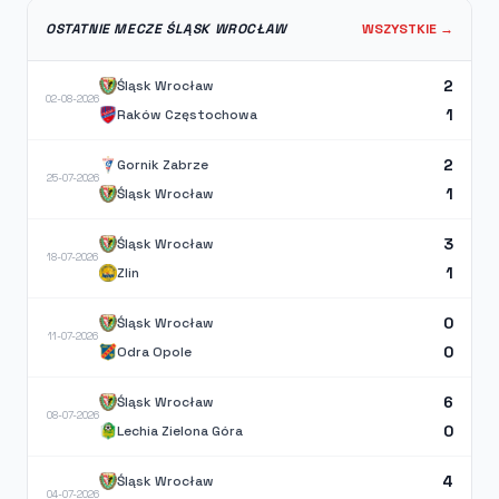
OSTATNIE MECZE ŚLĄSK WROCŁAW
WSZYSTKIE →
2
Śląsk Wrocław
02-08-2026
1
Raków Częstochowa
2
Gornik Zabrze
25-07-2026
1
Śląsk Wrocław
3
Śląsk Wrocław
18-07-2026
1
Zlin
0
Śląsk Wrocław
11-07-2026
0
Odra Opole
6
Śląsk Wrocław
08-07-2026
0
Lechia Zielona Góra
4
Śląsk Wrocław
04-07-2026