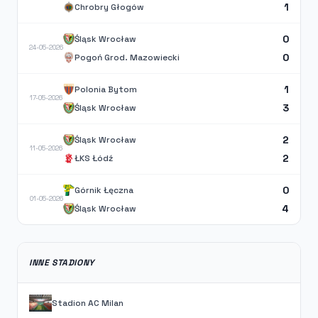
1
Chrobry Głogów
0
Śląsk Wrocław
24-05-2026
0
Pogoń Grod. Mazowiecki
1
Polonia Bytom
17-05-2026
3
Śląsk Wrocław
2
Śląsk Wrocław
11-05-2026
2
ŁKS Łódź
0
Górnik Łęczna
01-05-2026
4
Śląsk Wrocław
INNE STADIONY
Stadion AC Milan