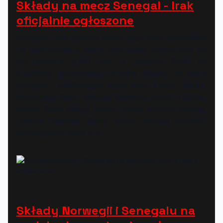
Składy na mecz Senegal - Irak
oficjalnie ogłoszone
Senegal i Irak ujawnili swoje wyjściowe jedenastki
na nadchodzący mecz. Spotkanie rozpocznie się
26 czerwca 2026 roku o godzinie 21:00 na
stadionie gospodarzy.Oficjalne składy na mecz
Senegal - IrakSenegal: Mory Diaw, Krépin Diatta,
Abdoulaye Seck, Moussa Niakhaté, Ismail Jakobs,
Idrissa Gana Gueye, Habib Diarra, Ibrahim Mbaye,
Lamine Camara, Sadio Mané, Ismaïla SarrIrak:
Ahmed Basil, Frans Put...
Składy Norwegii i Senegalu na