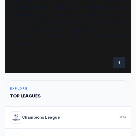
zwycięstw.Mecz przeciwko Wybrzeżu Kości
Słoniowej był pierwszą porażką Francji od
półfinału Ligi Narodów UEFA z Hiszpanią w 2025
roku, zakończonego wynikiem 4:5. Ten
niekorzystny rezultat miał natychmiastowe
konsekwencje – Fr...
1
EXPLORE
TOP LEAGUES
Champions League
UEFA