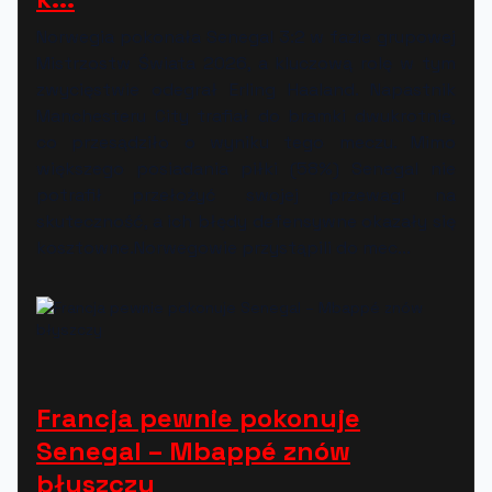
Norwegia pokonała Senegal 3:2 w fazie grupowej
Mistrzostw Świata 2026, a kluczową rolę w tym
zwycięstwie odegrał Erling Haaland. Napastnik
Manchesteru City trafiał do bramki dwukrotnie,
co przesądziło o wyniku tego meczu. Mimo
większego posiadania piłki (58%) Senegal nie
potrafił przełożyć swojej przewagi na
skuteczność, a ich błędy defensywne okazały się
kosztowne.Norwegowie przystąpili do mec...
Francja pewnie pokonuje
Senegal – Mbappé znów
błyszczy