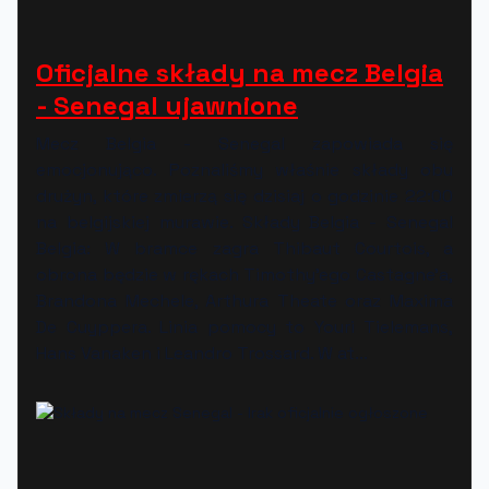
Oficjalne składy na mecz Belgia
- Senegal ujawnione
Mecz Belgia - Senegal zapowiada się
emocjonująco. Poznaliśmy właśnie składy obu
drużyn, które zmierzą się dzisiaj o godzinie 22:00
na belgijskiej murawie. Składy Belgia - Senegal
Belgia: W bramce zagra Thibaut Courtois, a
obrona będzie w rękach Timothy'ego Castagne'a,
Brandona Mechele, Arthura Theate oraz Maxima
De Cuyppera. Linia pomocy to Youri Tielemans,
Hans Vanaken i Leandro Trossard. W at...