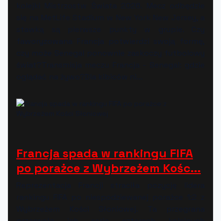
kolejki Mistrzostw Świata 2026. Mecz odbędzie
się na MetLife Stadium w New York New Jersey, a
stawką są pierwsze punkty w grupie. Czy
faworyzowana Francja potwierdzi swoją formę,
czy może Senegal ponownie zaskoczy futbolowy
świat?Transmisja meczu Francja - Senegal: gdzie
oglądać na żywo?Dla kibiców ni...
Francja spada w rankingu FIFA
po porażce z Wybrzeżem Kośc...
Reprezentacja Francji straciła pozycję lidera
rankingu FIFA po niespodziewanej porażce 1:2 z
Wybrzeżem Kości Słoniowej. Ta przegrana
przerwała ich serię czterech kolejnych