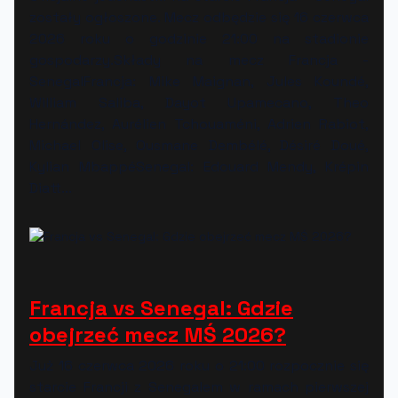
zostały ogłoszone. Mecz odbędzie się 16 czerwca
2026 roku o godzinie 21:00 na stadionie
gospodarzy.Składy na mecz Francja -
SenegalFrancja: Mike Maignan, Jules Koundé,
William Saliba, Dayot Upamecano, Theo
Hernández, Aurélien Tchouaméni, Adrien Rabiot,
Michael Olise, Ousmane Dembélé, Désiré Doué,
Kylian MbappéSenegal: Edouard Mendy, Krépin
Diatt...
Francja vs Senegal: Gdzie
obejrzeć mecz MŚ 2026?
Już 16 czerwca 2026 roku o 21:00 rozpocznie się
starcie Francji z Senegalem w ramach pierwszej