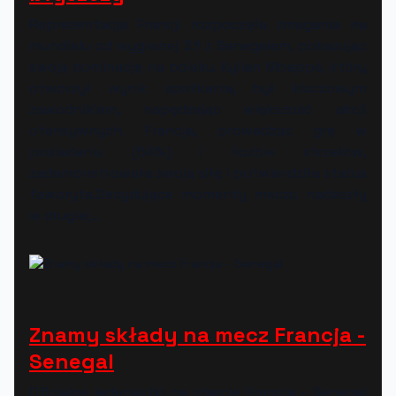
Reprezentacja Francji rozpoczęła zmagania na
mundialu od wygranej 3:1 z Senegalem, pokazując
swoją dominację na boisku. Kylian Mbappé, który
otworzył wynik spotkania, był kluczowym
zawodnikiem, napędzając większość akcji
ofensywnych. Francja, prowadząc grę w
posiadaniu (54%) i liczbie strzałów,
zademonstrowała swoją siłę i potwierdziła status
faworyta.Decydujące momenty meczu nadeszły
w drugiej...
Znamy składy na mecz Francja -
Senegal
Oficjalne jedenastki na starcie Francja - Senegal