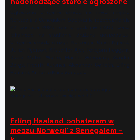
nadchodzące starcie ogłoszone
Ogłoszono oficjalne składy na mecz między
Norwegią a Senegalem. Spotkanie rozpocznie się
23 czerwca 2026 roku o godzinie 02:00 czasu
lokalnego na stadionie drużyny gospodarzy.
Oficjalne składy drużyn Norwegia: Ørjan Nyland,
Julian Ryerson, Kristoffer Ajer, Torbjørn Heggem,
David Møller Wolfe, Martin Ødegaard, Sander
Berge, Fredrik Aursnes, Alexander Sørloth, Erling
Haaland, Antonio Nusa Senegal...
Erling Haaland bohaterem w
meczu Norwegii z Senegalem –
k...