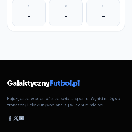
1
X
2
-
-
-
Galaktyczny
Futbol.pl
Najszybsze wiadomości ze świata sportu. Wyniki na żywo,
transfery i ekskluzywne analizy w jednym miejscu.