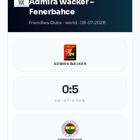
Admira Wacker -
Fenerbahce
Friendlies Clubs · world · 08-07-2026
ADMIRA WACKER
0:5
08-07-2026
FENERBAHCE