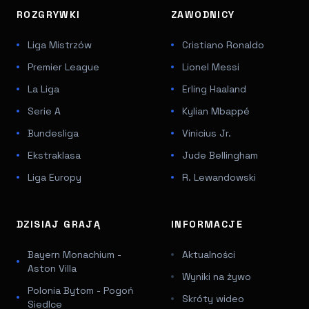
ROZGRYWKI
ZAWODNICY
Liga Mistrzów
Cristiano Ronaldo
Premier League
Lionel Messi
La Liga
Erling Haaland
Serie A
Kylian Mbappé
Bundesliga
Vinicius Jr.
Ekstraklasa
Jude Bellingham
Liga Europy
R. Lewandowski
DZISIAJ GRAJĄ
INFORMACJE
Bayern Monachium -
Aktualności
Aston Villa
Wyniki na żywo
Polonia Bytom - Pogoń
Skróty wideo
Siedlce