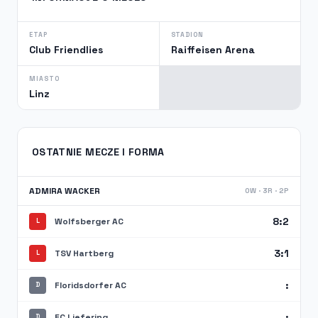
ETAP
STADION
Club Friendlies
Raiffeisen Arena
MIASTO
Linz
OSTATNIE MECZE I FORMA
ADMIRA WACKER
0W · 3R · 2P
8:2
Wolfsberger AC
L
3:1
TSV Hartberg
L
:
Floridsdorfer AC
D
:
FC Liefering
D