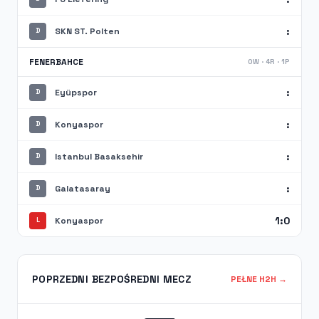
:
SKN ST. Polten
D
FENERBAHCE
0W · 4R · 1P
:
Eyüpspor
D
:
Konyaspor
D
:
Istanbul Basaksehir
D
:
Galatasaray
D
1:0
Konyaspor
L
POPRZEDNI BEZPOŚREDNI MECZ
PEŁNE H2H →