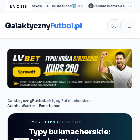
Wisła Kraków
Wisla Plock
Polonia Warszawa
Ruch 
NS
–:–
NS
–:–
NA DZIŚ
Galaktyczny
Futbol.pl
GalaktycznyFutbol.pl
•
Typy Bukmacherskie
•
Admira Wacker - Fenerbahce
TYPY BUKMACHERSKIE
Typy bukmacherskie: