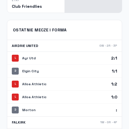
ETAP
Club Friendlies
OSTATNIE MECZE I FORMA
AIRDRIE UNITED
0W · 2R · 3P
2:1
Ayr Utd
L
1:1
Elgin City
D
1:2
Alloa Athletic
L
1:0
Alloa Athletic
L
:
Morton
D
FALKIRK
1W · 0R · 4P