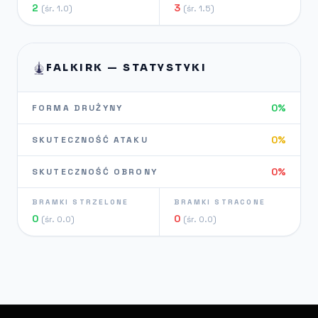
2
3
(śr. 1.0)
(śr. 1.5)
FALKIRK — STATYSTYKI
0%
FORMA DRUŻYNY
0%
SKUTECZNOŚĆ ATAKU
0%
SKUTECZNOŚĆ OBRONY
BRAMKI STRZELONE
BRAMKI STRACONE
0
0
(śr. 0.0)
(śr. 0.0)