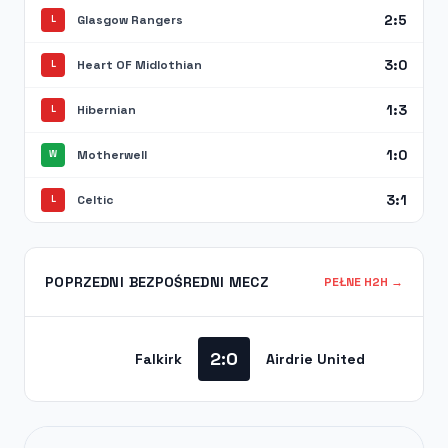
2:5
Glasgow Rangers
L
3:0
Heart OF Midlothian
L
1:3
Hibernian
L
1:0
Motherwell
W
3:1
Celtic
L
POPRZEDNI BEZPOŚREDNI MECZ
PEŁNE H2H →
2:0
Falkirk
Airdrie United