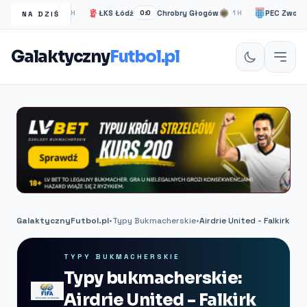
a Londyn
ŁKS Łódź
Chrobry Głogów
PEC Zwolle
1H
0:0
1H
0:0
NA DZIŚ
Galaktyczny
Futbol.pl
GalaktycznyFutbol.pl
•
Typy Bukmacherskie
•
Airdrie United - Falkirk
TYPY BUKMACHERSKIE
Typy bukmacherskie:
Airdrie United - Falkirk