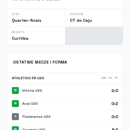
ETAP
STADION
Quarter-finals
CT do Caju
MIASTO
Curitiba
OSTATNIE MECZE I FORMA
ATHLETICO PR U20
3W · 1R · 1P
2:0
Vitória U20
W
0:2
Avaí U20
W
0:0
Fluminense U20
D
3:0
Cruzeiro U20
W