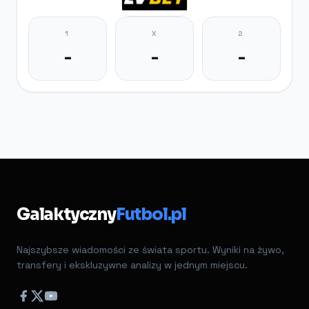
1
X
2
-
-
-
Galaktyczny
Futbol.pl
Najszybsze wiadomości ze świata sportu. Wyniki na żywo,
transfery i ekskluzywne analizy w jednym miejscu.