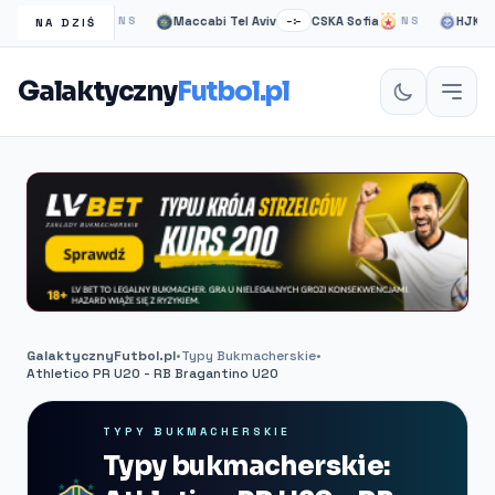
sgow Rangers
Maccabi Tel Aviv
CSKA Sofia
HJK helsi
NS
–:–
NS
NA DZIŚ
Galaktyczny
Futbol.pl
GalaktycznyFutbol.pl
•
Typy Bukmacherskie
•
Athletico PR U20 - RB Bragantino U20
TYPY BUKMACHERSKIE
Typy bukmacherskie: