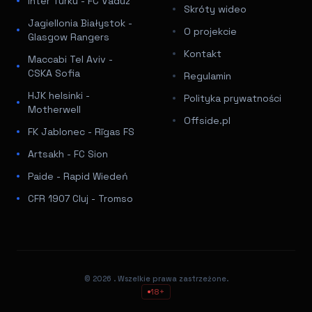
Inter Turku - FC Vaduz
Skróty wideo
Jagiellonia Białystok -
O projekcie
Glasgow Rangers
Kontakt
Maccabi Tel Aviv -
CSKA Sofia
Regulamin
HJK helsinki -
Polityka prywatności
Motherwell
Offside.pl
FK Jablonec - Rīgas FS
Artsakh - FC Sion
Paide - Rapid Wiedeń
CFR 1907 Cluj - Tromso
© 2026
. Wszelkie prawa zastrzeżone.
18+