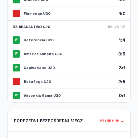
1:0
Flamengo U20
L
RB BRAGANTINO U20
4W · 0R · 1P
1:4
Referencia U20
W
0:5
América Mineiro U20
W
3:1
Capivariano U20
W
2:5
Botafogo U20
L
0:1
Vasco da Gama U20
W
POPRZEDNI BEZPOŚREDNI MECZ
PEŁNE H2H →