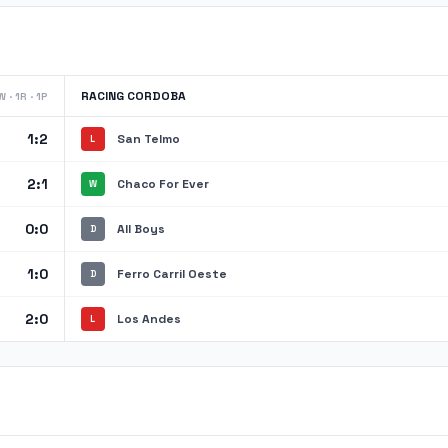
RACING CORDOBA
 · 1R · 1P
1:2
San Telmo
L
2:1
Chaco For Ever
W
0:0
All Boys
D
1:0
Ferro Carril Oeste
D
2:0
Los Andes
L