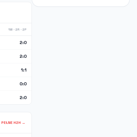
1W · 2R · 2P
2:0
2:0
1:1
0:0
2:0
PEŁNE H2H →