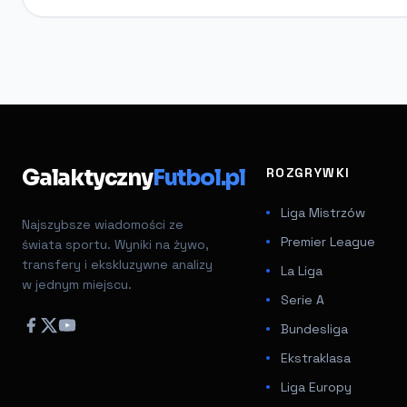
Galaktyczny
Futbol.pl
ROZGRYWKI
Liga Mistrzów
Najszybsze wiadomości ze
Premier League
świata sportu. Wyniki na żywo,
transfery i ekskluzywne analizy
La Liga
w jednym miejscu.
Serie A
Bundesliga
Ekstraklasa
Liga Europy