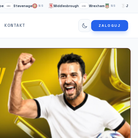
Stevenage
Middlesbrough
Wrexham
Juventus Tur
NS
–:–
NS
KONTAKT
ZALOGUJ