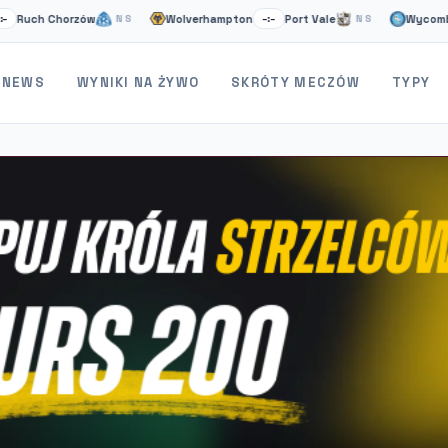
h Chorzów
Wolverhampton
Port Vale
Wycombe
NS
–:–
NS
–:–
NEWS
WYNIKI NA ŻYWO
SKRÓTY MECZÓW
TYPY