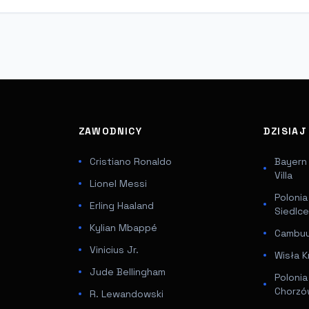
ZAWODNICY
DZISIA
Cristiano Ronaldo
Bayern
Villa
Lionel Messi
Poloni
Erling Haaland
Siedlc
Kylian Mbappé
Cambuur
Vinicius Jr.
Wisła K
Jude Bellingham
Poloni
Chorz
R. Lewandowski