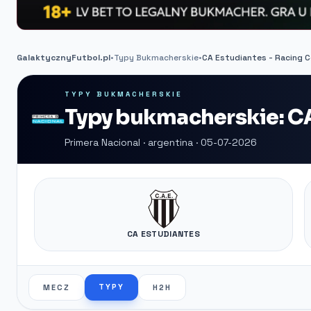
GalaktycznyFutbol.pl
•
Typy Bukmacherskie
•
CA Estudiantes - Racing 
TYPY BUKMACHERSKIE
Typy bukmacherskie: CA
Primera Nacional · argentina · 05-07-2026
CA ESTUDIANTES
TYPY
MECZ
H2H