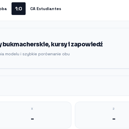
1:0
oba
CA Estudiantes
y bukmacherskie, kursy i zapowiedź
nia modelu i szybkie porównanie obu
X
2
-
-