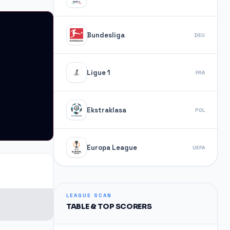
Bundesliga
DEU
Ligue 1
FRA
Ekstraklasa
POL
Europa League
UEFA
LEAGUE SCAN
TABLE & TOP SCORERS