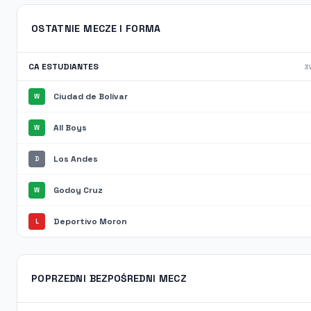
OSTATNIE MECZE I FORMA
CA ESTUDIANTES
3W
Ciudad de Bolívar
W
All Boys
W
Los Andes
D
Godoy Cruz
W
Deportivo Moron
L
POPRZEDNI BEZPOŚREDNI MECZ