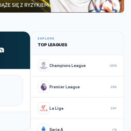
EXPLORE
TOP LEAGUES
a
Champions League
UEFA
Premier League
ENG
La Liga
ESP
Serie A
ITA