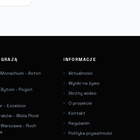
J GRAJĄ
INFORMACJE
 Monachium - Aston
Aktualności
Wyniki na żywo
a Bytom - Pogoń
Skróty wideo
e
O projekcie
 - Excelsior
Kontakt
raków - Wisla Plock
Regulamin
a Warszawa - Ruch
ów
Polityka prywatności