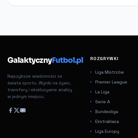
Galaktyczny
Futbol.pl
ROZGRYWKI
Liga Mistrzów
Najszybsze wiadomości ze
Premier League
świata sportu. Wyniki na żywo,
transfery i ekskluzywne analizy
La Liga
w jednym miejscu.
Serie A
Bundesliga
Ekstraklasa
Liga Europy