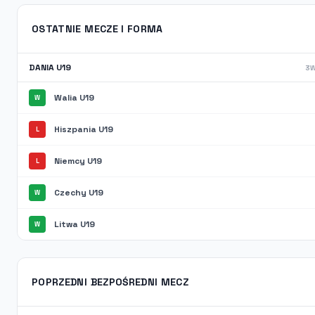
OSTATNIE MECZE I FORMA
DANIA U19
3W
Walia U19
W
Hiszpania U19
L
Niemcy U19
L
Czechy U19
W
Litwa U19
W
POPRZEDNI BEZPOŚREDNI MECZ