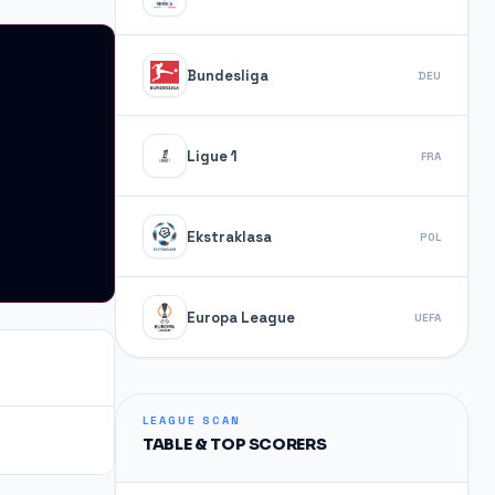
Bundesliga
DEU
Ligue 1
FRA
Ekstraklasa
POL
Europa League
UEFA
LEAGUE SCAN
TABLE & TOP SCORERS