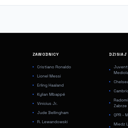
ZAWODNICY
DZISIA
Cristiano Ronaldo
Juventu
Mediol
Lionel Messi
Chelsea
Erling Haaland
Cambri
Kylian Mbappé
Radomi
Vinicius Jr.
Zabrze
Jude Bellingham
QPR - Mi
R. Lewandowski
Miedz 