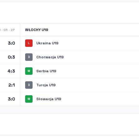
WŁOCHY U19
 · 0R · 2P
3:0
Ukraina U19
L
0:3
Chorwacja U19
D
4:3
Serbia U19
W
2:1
Turcja U19
D
3:0
Słowacja U19
W