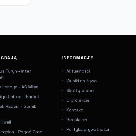
J GRAJĄ
INFORMACJE
s Turyn - Inter
Aktualności
an
Wyniki na żywo
 Londyn - AC Milan
Skróty wideo
dge United - Barnet
O projekcie
ak Radom - Gornik
Kontakt
Regulamin
llwall
Polityka prywatności
Legnica - Pogoń Grod.