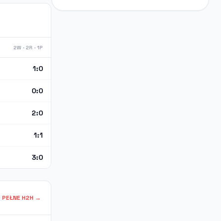
2W · 2R · 1P
1:0
0:0
2:0
1:1
3:0
PEŁNE H2H →