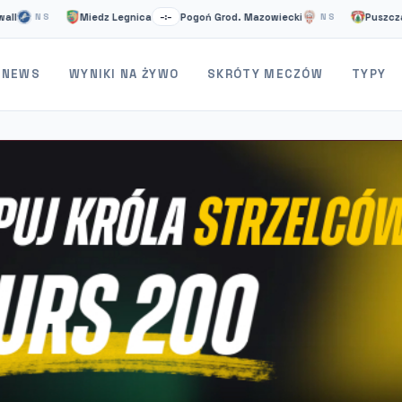
Miedz Legnica
Pogoń Grod. Mazowiecki
Puszcza Niepo
NS
–:–
NS
NEWS
WYNIKI NA ŻYWO
SKRÓTY MECZÓW
TYPY