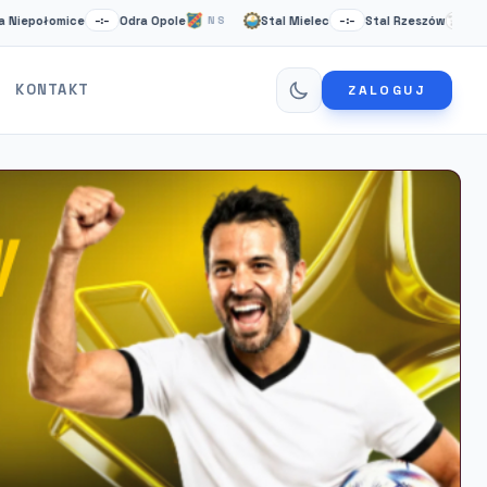
łomice
Odra Opole
Stal Mielec
Stal Rzeszów
Ca
–:–
NS
–:–
NS
KONTAKT
ZALOGUJ