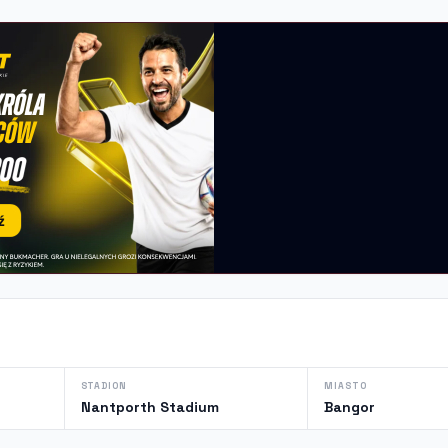
STADION
MIASTO
Nantporth Stadium
Bangor