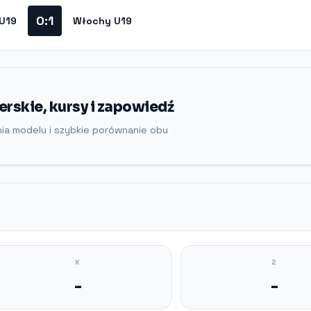
0:1
 U19
Włochy U19
rskie, kursy i zapowiedź
nia modelu i szybkie porównanie obu
X
2
-
-