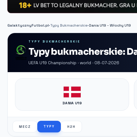
GalaktycznyFutbol.pl
•
Typy Bukmacherskie
•
Dania U19 - Włochy U19
TYPY BUKMACHERSKIE
Typy bukmacherskie: Da
UEFA U19 Championship · world · 08-07-2026
DANIA U19
TYPY
MECZ
H2H