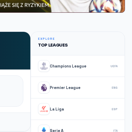
EXPLORE
TOP LEAGUES
Champions League
UEFA
Premier League
ENG
La Liga
ESP
Serie A
ITA