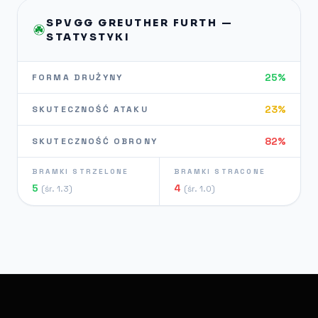
SPVGG GREUTHER FURTH —
STATYSTYKI
25%
FORMA DRUŻYNY
23%
SKUTECZNOŚĆ ATAKU
82%
SKUTECZNOŚĆ OBRONY
BRAMKI STRZELONE
BRAMKI STRACONE
5
4
(śr. 1.3)
(śr. 1.0)