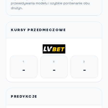
przewidywania modelu i szybkie porównanie obu
drużyn.
KURSY PRZEDMECZOWE
1
X
2
-
-
-
PREDYKCJE