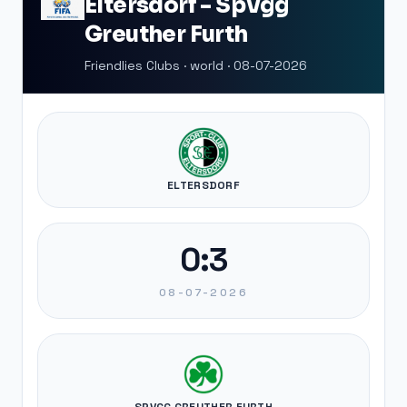
Eltersdorf - SpVgg
Greuther Furth
Friendlies Clubs · world · 08-07-2026
ELTERSDORF
0:3
08-07-2026
SPVGG GREUTHER FURTH