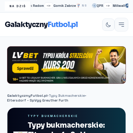
Radomiak Radom
Gornik Zabrze
QPR
Millwall
S
–:–
NS
–:–
NS
NA DZIŚ
Galaktyczny
Futbol.pl
GalaktycznyFutbol.pl
•
Typy Bukmacherskie
•
Eltersdorf - SpVgg Greuther Furth
TYPY BUKMACHERSKIE
Typy bukmacherskie: