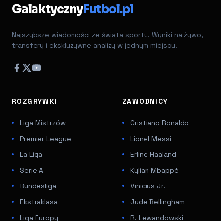
Galaktyczny
Futbol.pl
Najszybsze wiadomości ze świata sportu. Wyniki na żywo,
transfery i ekskluzywne analizy w jednym miejscu.
ROZGRYWKI
ZAWODNICY
Liga Mistrzów
Cristiano Ronaldo
Premier League
Lionel Messi
La Liga
Erling Haaland
Serie A
Kylian Mbappé
Bundesliga
Vinicius Jr.
Ekstraklasa
Jude Bellingham
Liga Europy
R. Lewandowski