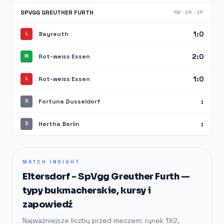
SPVGG GREUTHER FURTH
1W · 2R · 2P
1:0
Bayreuth
L
2:0
Rot-weiss Essen
W
1:0
Rot-weiss Essen
L
:
Fortuna Dusseldorf
D
:
Hertha Berlin
D
MATCH INSIGHT
Eltersdorf - SpVgg Greuther Furth —
typy bukmacherskie, kursy i
zapowiedź
Najważniejsze liczby przed meczem: rynek 1X2,