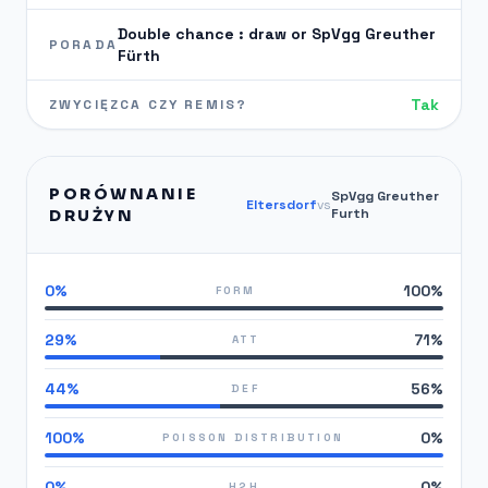
Double chance : draw or SpVgg Greuther
PORADA
Fürth
Tak
ZWYCIĘZCA CZY REMIS?
PORÓWNANIE
SpVgg Greuther
Eltersdorf
vs
Furth
DRUŻYN
0%
100%
FORM
29%
71%
ATT
44%
56%
DEF
100%
0%
POISSON DISTRIBUTION
0%
0%
H2H