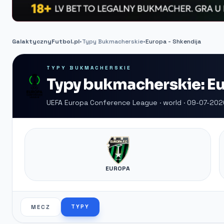
GalaktycznyFutbol.pl
•
Typy Bukmacherskie
•
Europa - Shkendija
TYPY BUKMACHERSKIE
Typy bukmacherskie: Eu
UEFA Europa Conference League · world · 09-07-202
EUROPA
TYPY
MECZ