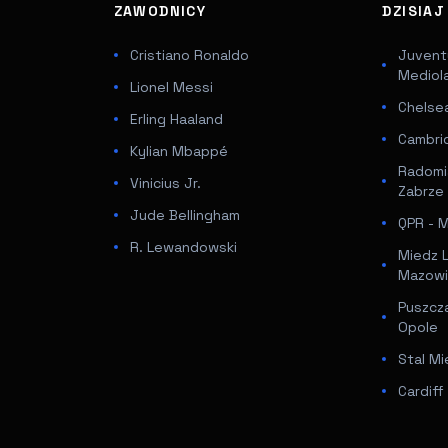
ZAWODNICY
DZISIA
Cristiano Ronaldo
Juventu
Mediol
Lionel Messi
Chelsea
Erling Haaland
Cambri
Kylian Mbappé
Radomi
Vinicius Jr.
Zabrze
Jude Bellingham
QPR - Mi
R. Lewandowski
Miedz 
Mazowi
Puszcz
Opole
Stal Mi
Cardif