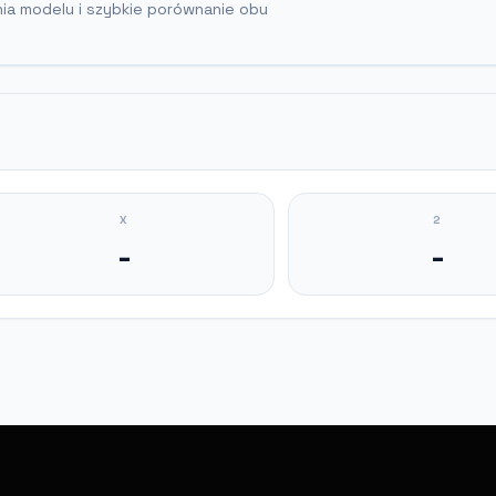
nia modelu i szybkie porównanie obu
X
2
-
-