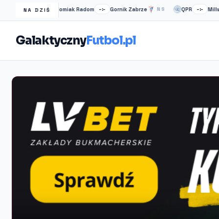
Radomiak Radom
Gornik Zabrze
QPR
Millwall
NS
–:–
NS
–:–
NA DZIŚ
Galaktyczny
Futbol.pl