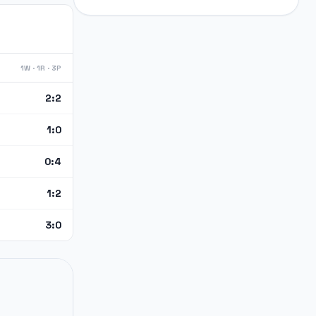
1W · 1R · 3P
2:2
1:0
0:4
1:2
3:0