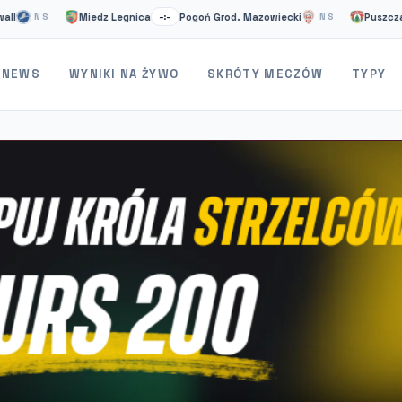
Miedz Legnica
Pogoń Grod. Mazowiecki
Puszcza Niepo
NS
–:–
NS
NEWS
WYNIKI NA ŻYWO
SKRÓTY MECZÓW
TYPY