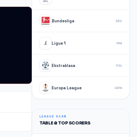
Bundesliga
DEU
Ligue 1
FRA
Ekstraklasa
POL
Europa League
UEFA
LEAGUE SCAN
TABLE & TOP SCORERS