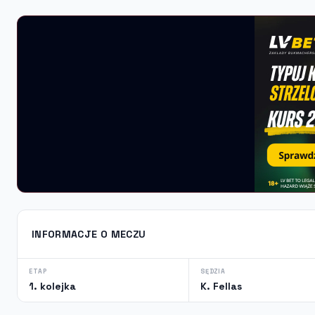
INFORMACJE O MECZU
ETAP
SĘDZIA
1. kolejka
K. Fellas