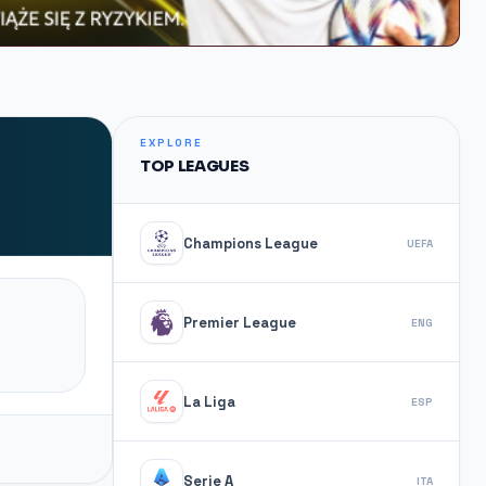
EXPLORE
TOP LEAGUES
Champions League
UEFA
Premier League
ENG
La Liga
ESP
Serie A
ITA