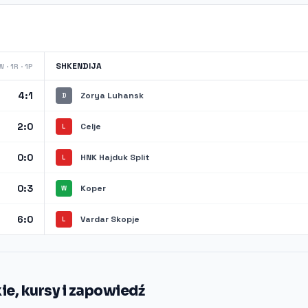
SHKENDIJA
 · 1R · 1P
4:1
Zorya Luhansk
D
2:0
Celje
L
0:0
HNK Hajduk Split
L
0:3
Koper
W
6:0
Vardar Skopje
L
e, kursy i zapowiedź