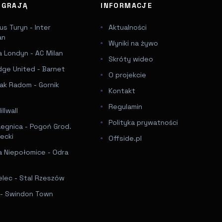
J GRAJĄ
INFORMACJE
s Turyn - Inter
Aktualności
an
Wyniki na żywo
 Londyn - AC Milan
Skróty wideo
dge United - Barnet
O projekcie
ak Radom - Gornik
Kontakt
Regulamin
llwall
Polityka prywatności
Legnica - Pogoń Grod.
ecki
Offside.pl
a Niepołomice - Odra
elec - Stal Rzeszów
f - Swindon Town