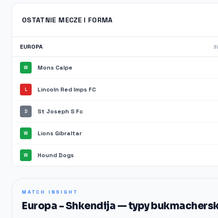
OSTATNIE MECZE I FORMA
EUROPA
3W
Mons Calpe
W
Lincoln Red Imps FC
L
St Joseph S Fc
D
Lions Gibraltar
W
Hound Dogs
W
MATCH INSIGHT
Europa - Shkendija — typy bukmacherski