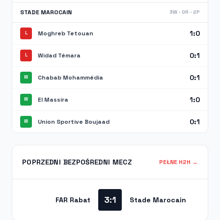
STADE MAROCAIN
3W · 0R · 2P
1:0
Moghreb Tetouan
L
0:1
Widad Témara
L
0:1
Chabab Mohammédia
W
1:0
El Massira
W
0:1
Union Sportive Boujaad
W
POPRZEDNI BEZPOŚREDNI MECZ
PEŁNE H2H →
3:1
FAR Rabat
Stade Marocain