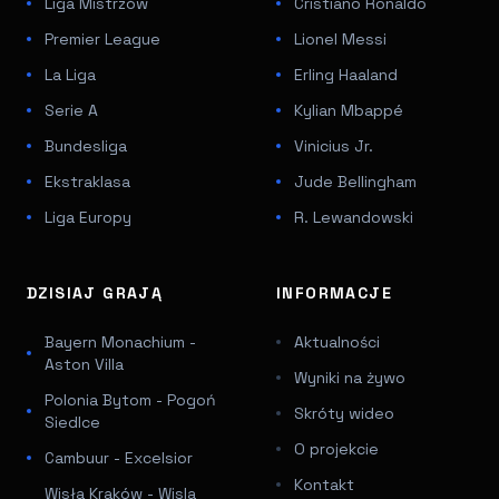
Liga Mistrzów
Cristiano Ronaldo
Premier League
Lionel Messi
La Liga
Erling Haaland
Serie A
Kylian Mbappé
Bundesliga
Vinicius Jr.
Ekstraklasa
Jude Bellingham
Liga Europy
R. Lewandowski
DZISIAJ GRAJĄ
INFORMACJE
Bayern Monachium -
Aktualności
Aston Villa
Wyniki na żywo
Polonia Bytom - Pogoń
Skróty wideo
Siedlce
O projekcie
Cambuur - Excelsior
Kontakt
Wisła Kraków - Wisla