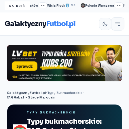
Wisła Kraków
Wisla Plock
Polonia Warszawa
Ruch 
S
–:–
NS
–:–
NA DZIŚ
Galaktyczny
Futbol.pl
GalaktycznyFutbol.pl
•
Typy Bukmacherskie
•
FAR Rabat - Stade Marocain
TYPY BUKMACHERSKIE
Typy bukmacherskie: