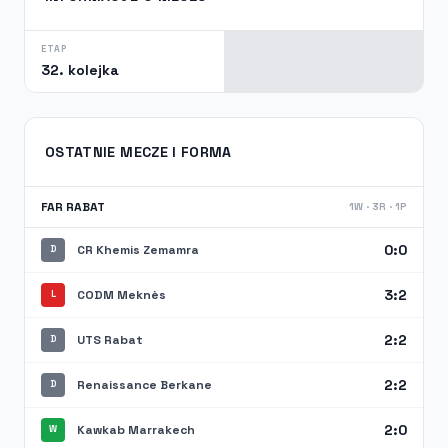
ETAP
32. kolejka
OSTATNIE MECZE I FORMA
FAR RABAT
1W · 3R · 1P
0:0
CR Khemis Zemamra
D
3:2
CODM Meknès
L
2:2
UTS Rabat
D
2:2
Renaissance Berkane
D
2:0
Kawkab Marrakech
W