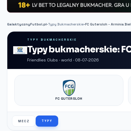
GalaktycznyFutbol.pl
•
Typy Bukmacherskie
•
FC Gutersloh - Arminia Bie
TYPY BUKMACHERSKIE
Typy bukmacherskie: FC 
Friendlies Clubs · world · 08-07-2026
FC GUTERSLOH
TYPY
MECZ