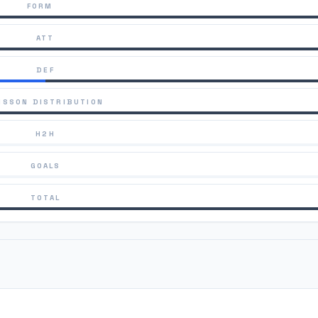
FORM
ATT
DEF
ISSON DISTRIBUTION
H2H
GOALS
TOTAL