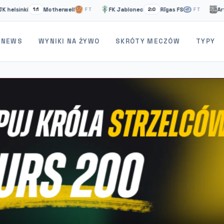
i
Motherwell
FK Jablonec
Rīgas FS
Artsakh
1:1
FT
2:0
FT
2:
NEWS
WYNIKI NA ŻYWO
SKRÓTY MECZÓW
TYPY