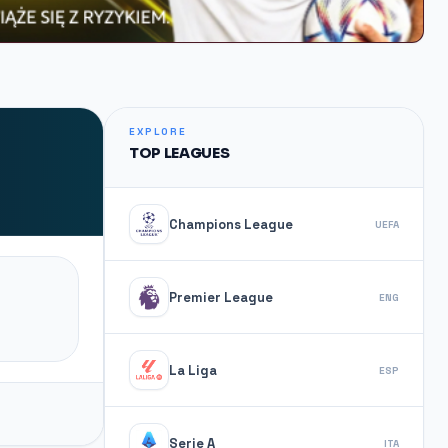
EXPLORE
TOP LEAGUES
Champions League
UEFA
Premier League
ENG
La Liga
ESP
Serie A
ITA