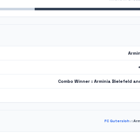
Armin
Combo Winner : Arminia Bielefeld an
FC Gutersloh
vs
Arm