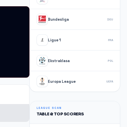
Bundesliga
DEU
Ligue 1
FRA
Ekstraklasa
POL
Europa League
UEFA
LEAGUE SCAN
TABLE & TOP SCORERS