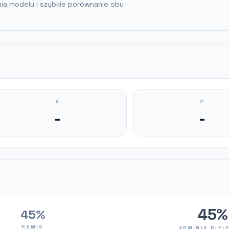
nia modelu i szybkie porównanie obu
X
2
-
-
45%
45%
REMIS
ARMINIA BIEL