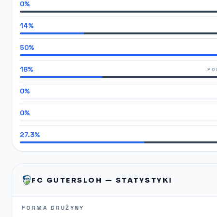
0%
14%
50%
18%
PO
0%
0%
27.3%
FC GUTERSLOH — STATYSTYKI
FORMA DRUŻYNY