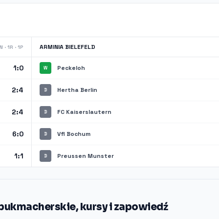
ARMINIA BIELEFELD
 · 1R · 1P
1:0
Peckeloh
W
2:4
Hertha Berlin
D
2:4
FC Kaiserslautern
D
6:0
Vfl Bochum
D
1:1
Preussen Munster
D
y bukmacherskie, kursy i zapowiedź