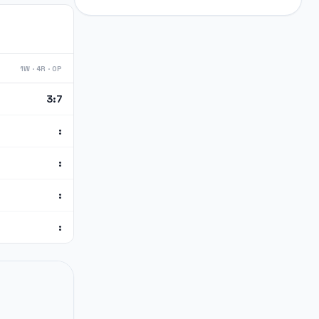
1W · 4R · 0P
3:7
:
:
:
: