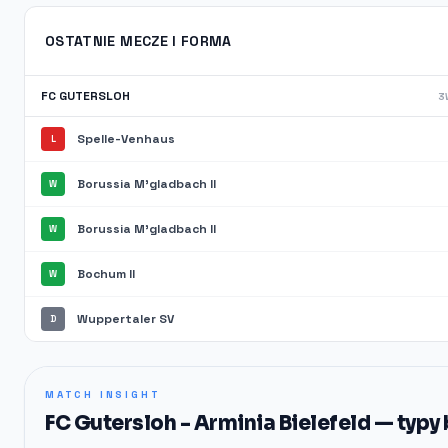
OSTATNIE MECZE I FORMA
FC GUTERSLOH
3W
Spelle-Venhaus
L
Borussia M'gladbach II
W
Borussia M'gladbach II
W
Bochum II
W
Wuppertaler SV
D
MATCH INSIGHT
FC Gutersloh - Arminia Bielefeld — typ