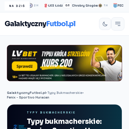
helsea Londyn
ŁKS Łódź
Chrobry Głogów
PEC Zwolle
2H
0:1
1H
NA DZIŚ
Galaktyczny
Futbol.pl
GalaktycznyFutbol.pl
•
Typy Bukmacherskie
•
Fenix - Sportivo Huracan
TYPY BUKMACHERSKIE
Typy bukmacherskie: