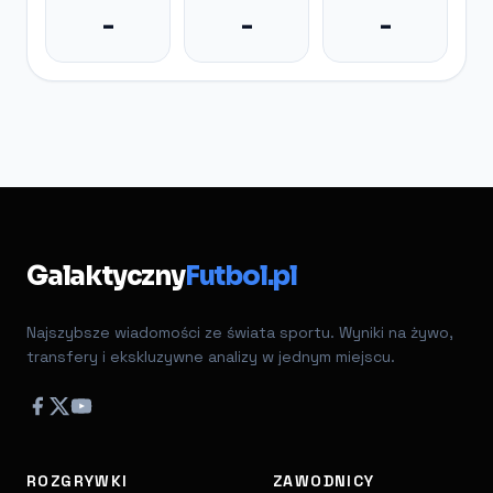
-
-
-
Galaktyczny
Futbol.pl
Najszybsze wiadomości ze świata sportu. Wyniki na żywo,
transfery i ekskluzywne analizy w jednym miejscu.
ROZGRYWKI
ZAWODNICY