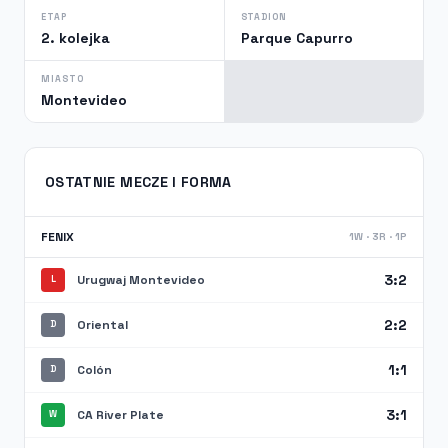
ETAP
STADION
2. kolejka
Parque Capurro
MIASTO
Montevideo
OSTATNIE MECZE I FORMA
FENIX
1W · 3R · 1P
3:2
Urugwaj Montevideo
L
2:2
Oriental
D
1:1
Colón
D
3:1
CA River Plate
W