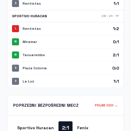
1:1
Rentistas
D
SPORTIVO HURACAN
2W · 2R · 1P
1:2
Rentistas
L
0:1
Miramar
W
2:1
Tacuarembo
W
0:0
Plaza Colonia
D
1:1
La Luz
D
POPRZEDNI BEZPOŚREDNI MECZ
PEŁNE H2H →
2:1
Sportivo Huracan
Fenix