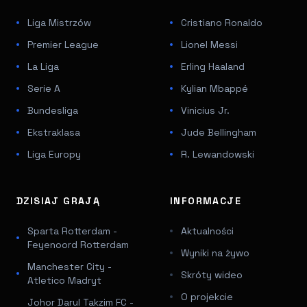
Liga Mistrzów
Cristiano Ronaldo
Premier League
Lionel Messi
La Liga
Erling Haaland
Serie A
Kylian Mbappé
Bundesliga
Vinicius Jr.
Ekstraklasa
Jude Bellingham
Liga Europy
R. Lewandowski
DZISIAJ GRAJĄ
INFORMACJE
Sparta Rotterdam -
Aktualności
Feyenoord Rotterdam
Wyniki na żywo
Manchester City -
Skróty wideo
Atletico Madryt
O projekcie
Johor Darul Takzim FC -