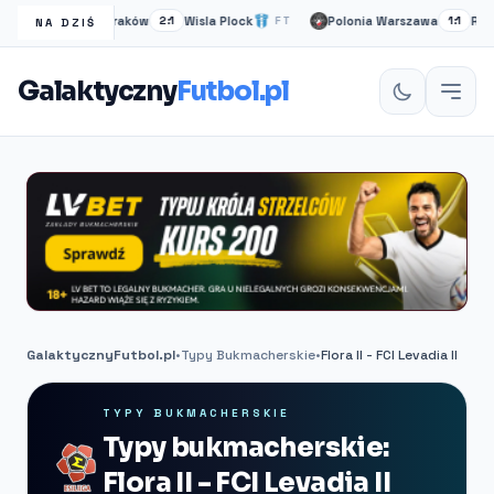
Wisła Kraków
Wisla Plock
Polonia Warszawa
Ruch 
FT
2:1
FT
1:1
NA DZIŚ
Galaktyczny
Futbol.pl
GalaktycznyFutbol.pl
•
Typy Bukmacherskie
•
Flora II - FCI Levadia II
TYPY BUKMACHERSKIE
Typy bukmacherskie:
Flora II - FCI Levadia II