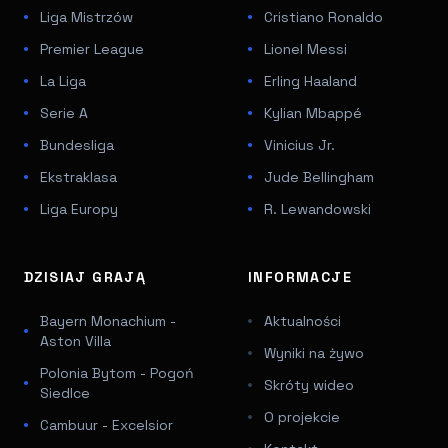
Liga Mistrzów
Cristiano Ronaldo
Premier League
Lionel Messi
La Liga
Erling Haaland
Serie A
Kylian Mbappé
Bundesliga
Vinicius Jr.
Ekstraklasa
Jude Bellingham
Liga Europy
R. Lewandowski
DZISIAJ GRAJĄ
INFORMACJE
Bayern Monachium -
Aktualności
Aston Villa
Wyniki na żywo
Polonia Bytom - Pogoń
Skróty wideo
Siedlce
O projekcie
Cambuur - Excelsior