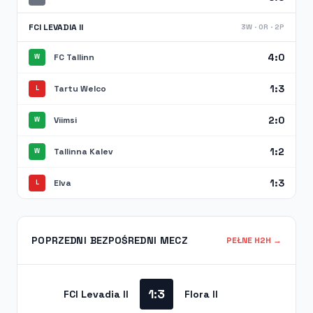
FCI LEVADIA II
3W · 0R · 2P
4:0
FC Tallinn
W
1:3
Tartu Welco
L
2:0
Viimsi
W
1:2
Tallinna Kalev
W
1:3
Elva
L
POPRZEDNI BEZPOŚREDNI MECZ
PEŁNE H2H →
1:3
FCI Levadia II
Flora II