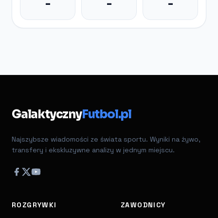
-
-
-
Galaktyczny
Futbol.pl
Najszybsze wiadomości ze świata sportu. Wyniki na żywo,
transfery i ekskluzywne analizy w jednym miejscu.
ROZGRYWKI
ZAWODNICY