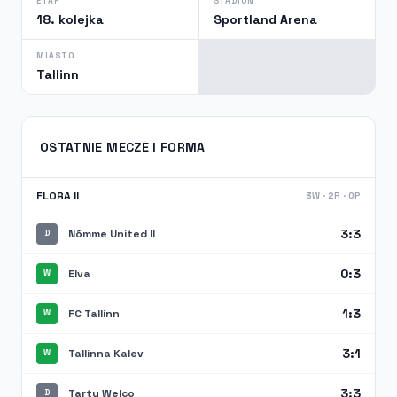
ETAP
STADION
18. kolejka
Sportland Arena
MIASTO
Tallinn
OSTATNIE MECZE I FORMA
FLORA II
3W · 2R · 0P
3:3
Nõmme United II
D
0:3
Elva
W
1:3
FC Tallinn
W
3:1
Tallinna Kalev
W
3:3
Tartu Welco
D