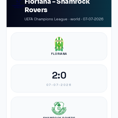
Floriana - Shamrock
Rovers
UEFA Champions League · world · 07-07-2026
FLORIANA
2:0
07-07-2026
SHAMROCK ROVERS