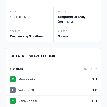
ETAP
SĘDZIA
1. kolejka
Benjamin Brand,
Germany
STADION
MIASTO
Centenary Stadium
Marsa
OSTATNIE MECZE I FORMA
FLORIANA
3W · 1R · 1P
2:1
Marsaxlokk
W
0:0
Valletta FC
D
0:1
Gzira United
W