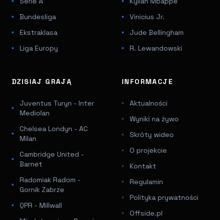
Serie A
Kylian Mbappé
Bundesliga
Vinicius Jr.
Ekstraklasa
Jude Bellingham
Liga Europy
R. Lewandowski
DZISIAJ GRAJĄ
INFORMACJE
Juventus Turyn - Inter
Aktualności
Mediolan
Wyniki na żywo
Chelsea Londyn - AC
Skróty wideo
Milan
O projekcie
Cambridge United -
Barnet
Kontakt
Radomiak Radom -
Regulamin
Gornik Zabrze
Polityka prywatności
QPR - Millwall
Offside.pl