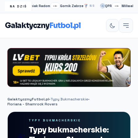
Radomiak Radom
Gornik Zabrze
QPR
Millwall
NS
–:–
NS
–:–
N
NA DZIŚ
Galaktyczny
Futbol.pl
GalaktycznyFutbol.pl
•
Typy Bukmacherskie
•
Floriana - Shamrock Rovers
TYPY BUKMACHERSKIE
Typy bukmacherskie: