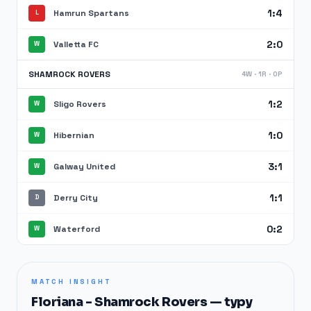
1:4
Hamrun Spartans
L
2:0
Valletta FC
W
SHAMROCK ROVERS
4W · 1R · 0P
1:2
Sligo Rovers
W
1:0
Hibernian
W
3:1
Galway United
W
1:1
Derry City
D
0:2
Waterford
W
MATCH INSIGHT
Floriana - Shamrock Rovers — typy