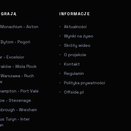
J GRAJĄ
INFORMACJE
 Monachium - Aston
Aktualności
Wyniki na żywo
a Bytom - Pogoń
Skróty wideo
e
O projekcie
 - Excelsior
Kontakt
raków - Wisla Plock
Regulamin
a Warszawa - Ruch
ów
Polityka prywatności
hampton - Port Vale
Offside.pl
e - Stevenage
sbrough - Wrexham
s Turyn - Inter
an