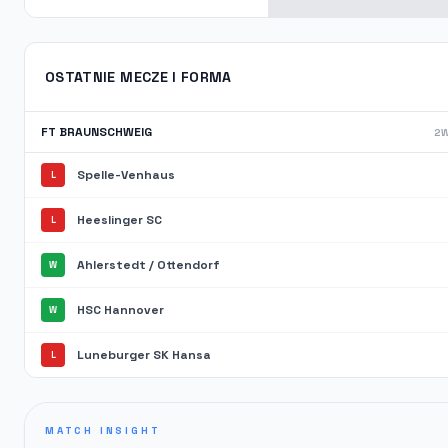
OSTATNIE MECZE I FORMA
FT BRAUNSCHWEIG
2W
Spelle-Venhaus
L
Heeslinger SC
L
Ahlerstedt / Ottendorf
W
HSC Hannover
W
Luneburger SK Hansa
L
MATCH INSIGHT