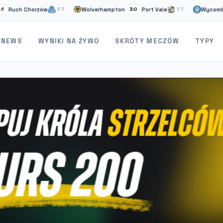
h Chorzów
Wolverhampton
Port Vale
Wycombe
FT
3:0
FT
1:2
NEWS
WYNIKI NA ŻYWO
SKRÓTY MECZÓW
TYPY