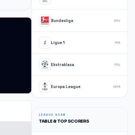
Bundesliga
DEU
Ligue 1
FRA
Ekstraklasa
POL
Europa League
UEFA
LEAGUE SCAN
TABLE & TOP SCORERS