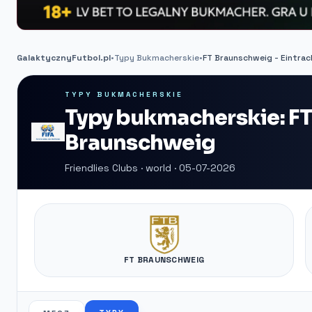
GalaktycznyFutbol.pl
•
Typy Bukmacherskie
•
FT Braunschweig - Eintra
TYPY BUKMACHERSKIE
Typy bukmacherskie: FT
Braunschweig
Friendlies Clubs · world · 05-07-2026
FT BRAUNSCHWEIG