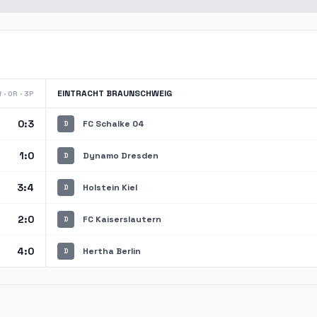
EINTRACHT BRAUNSCHWEIG
 · 0R · 3P
0:3
FC Schalke 04
D
1:0
Dynamo Dresden
D
3:4
Holstein Kiel
D
2:0
FC Kaiserslautern
D
4:0
Hertha Berlin
D