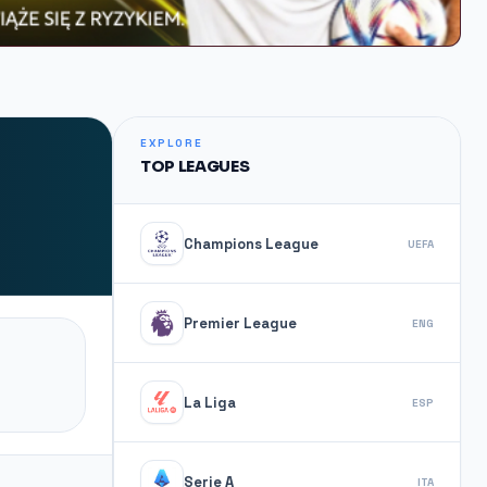
EXPLORE
TOP LEAGUES
Champions League
UEFA
Premier League
ENG
La Liga
ESP
Serie A
ITA