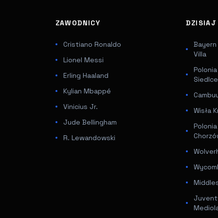
ZAWODNICY
DZISIA
Cristiano Ronaldo
Bayern
Villa
Lionel Messi
Poloni
Erling Haaland
Siedlc
Kylian Mbappé
Cambuur
Vinicius Jr.
Wisła K
Jude Bellingham
Poloni
Chorz
R. Lewandowski
Wolver
Wycomb
Middle
Juventu
Mediol