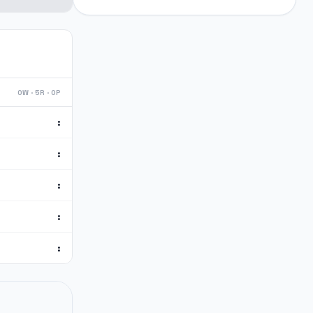
0W · 5R · 0P
:
:
:
:
: