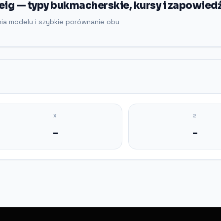
eig — typy bukmacherskie, kursy i zapowied
nia modelu i szybkie porównanie obu
X
2
-
-