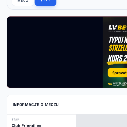
TYPY
MECZ
INFORMACJE O MECZU
ETAP
Club Friendlies