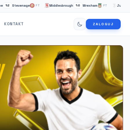
Stevenage
Middlesbrough
Wrexham
Juventus Tury
FT
1:0
FT
KONTAKT
ZALOGUJ