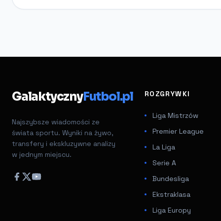
Galaktyczny
Futbol.pl
ROZGRYWKI
Liga Mistrzów
Najszybsze wiadomości ze
Premier League
świata sportu. Wyniki na żywo,
transfery i ekskluzywne analizy
La Liga
w jednym miejscu.
Serie A
Bundesliga
Ekstraklasa
Liga Europy