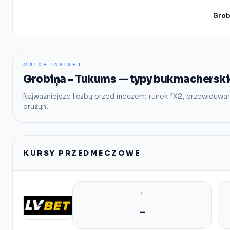
Grob
MATCH INSIGHT
Grobiņa - Tukums — typy bukmacherskie
Najważniejsze liczby przed meczem: rynek 1X2, przewidywa
drużyn.
KURSY PRZEDMECZOWE
1
-