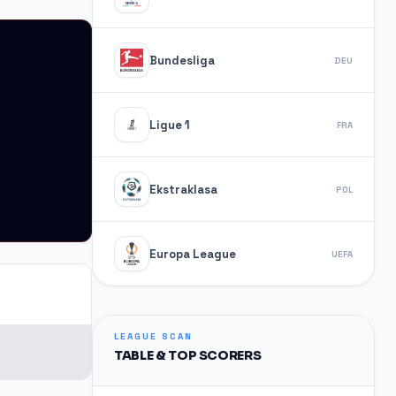
Bundesliga
DEU
Ligue 1
FRA
Ekstraklasa
POL
Europa League
UEFA
LEAGUE SCAN
TABLE & TOP SCORERS