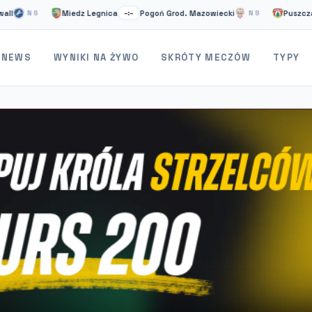
Miedz Legnica
Pogoń Grod. Mazowiecki
Puszcza Niepo
NS
–:–
NS
NEWS
WYNIKI NA ŻYWO
SKRÓTY MECZÓW
TYPY