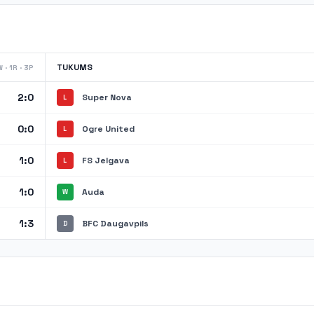
TUKUMS
 · 1R · 3P
2:0
Super Nova
L
0:0
Ogre United
L
1:0
FS Jelgava
L
1:0
Auda
W
1:3
BFC Daugavpils
D