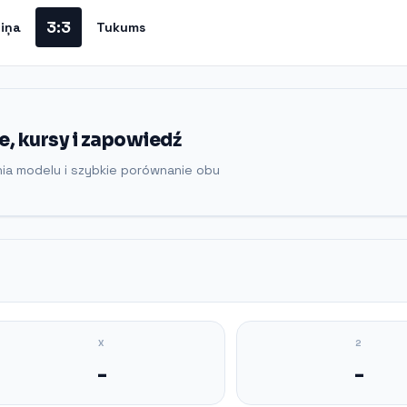
3:3
iņa
Tukums
, kursy i zapowiedź
nia modelu i szybkie porównanie obu
X
2
-
-