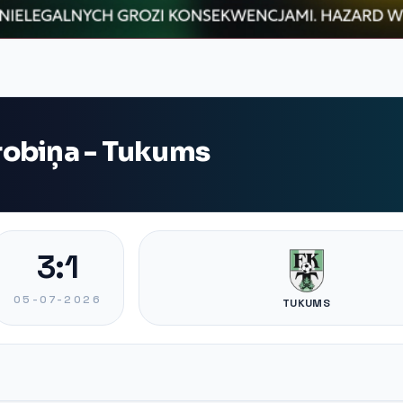
robiņa - Tukums
3:1
05-07-2026
TUKUMS