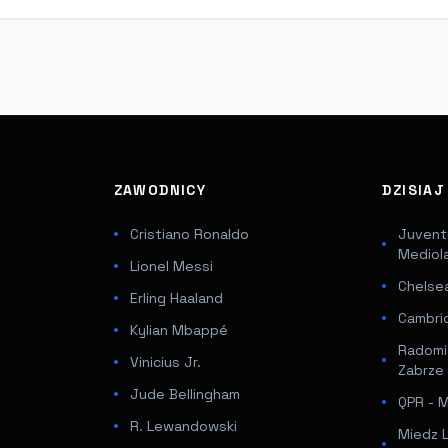
ZAWODNICY
DZISIA
Cristiano Ronaldo
Juventu
Mediol
Lionel Messi
Chelsea
Erling Haaland
Cambri
Kylian Mbappé
Radomi
Vinicius Jr.
Zabrze
Jude Bellingham
QPR - Mi
R. Lewandowski
Miedz 