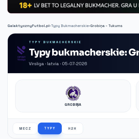
GalaktycznyFutbol.pl
•
Typy Bukmacherskie
•
Grobiņa - Tukums
TYPY BUKMACHERSKIE
Typy bukmacherskie: G
Virsliga · latvia · 05-07-2026
GROBIŅA
TYPY
MECZ
H2H