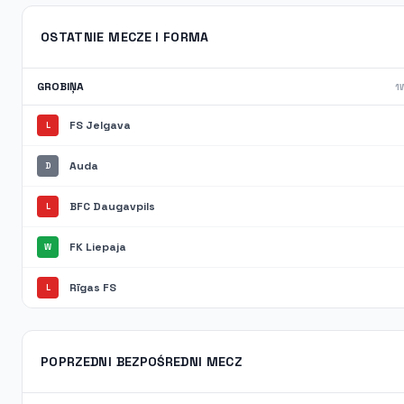
OSTATNIE MECZE I FORMA
GROBIŅA
1W
FS Jelgava
L
Auda
D
BFC Daugavpils
L
FK Liepaja
W
Rīgas FS
L
POPRZEDNI BEZPOŚREDNI MECZ