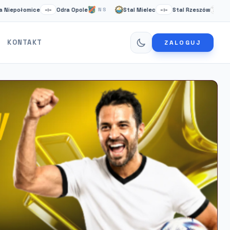
łomice
Odra Opole
Stal Mielec
Stal Rzeszów
Ca
–:–
NS
–:–
NS
KONTAKT
ZALOGUJ