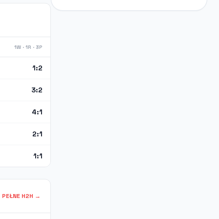
1W · 1R · 3P
1:2
3:2
4:1
2:1
1:1
PEŁNE H2H →