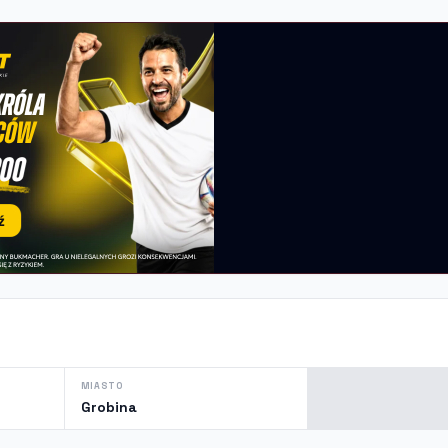
MIASTO
Grobina