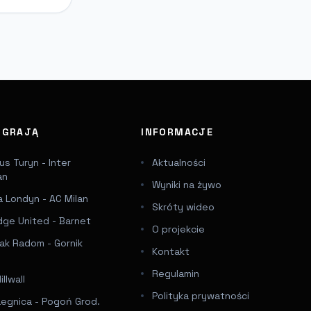
J GRAJĄ
INFORMACJE
s Turyn - Inter
Aktualności
an
Wyniki na żywo
 Londyn - AC Milan
Skróty wideo
dge United - Barnet
O projekcie
ak Radom - Gornik
Kontakt
Regulamin
llwall
Polityka prywatności
Legnica - Pogoń Grod.