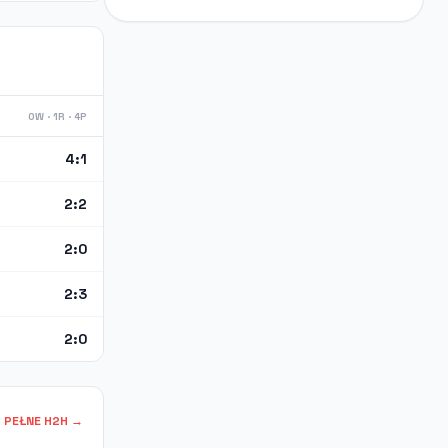
0W · 1R · 4P
4:1
2:2
2:0
2:3
2:0
PEŁNE H2H →