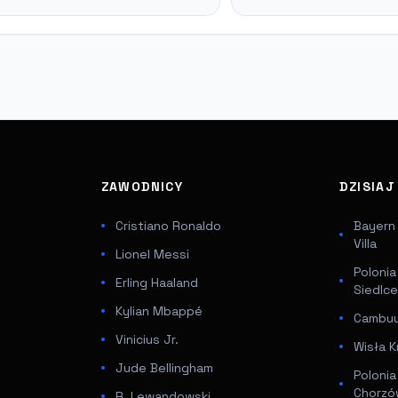
ZAWODNICY
DZISIA
Cristiano Ronaldo
Bayern
Villa
Lionel Messi
Poloni
Erling Haaland
Siedlc
Kylian Mbappé
Cambuur
Vinicius Jr.
Wisła K
Jude Bellingham
Poloni
Chorz
R. Lewandowski