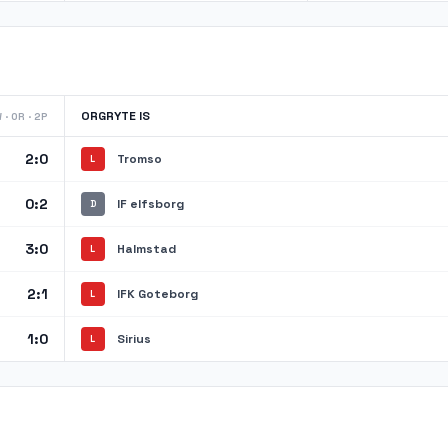
ORGRYTE IS
 · 0R · 2P
2:0
Tromso
L
0:2
IF elfsborg
D
3:0
Halmstad
L
2:1
IFK Goteborg
L
1:0
Sirius
L