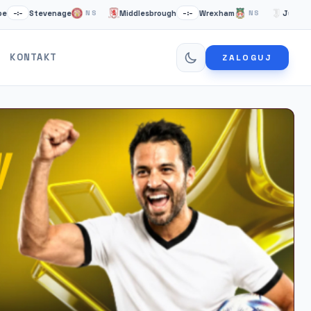
Stevenage
Middlesbrough
Wrexham
Juventus Tu
NS
–:–
NS
KONTAKT
ZALOGUJ