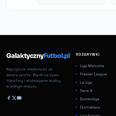
Galaktyczny
Futbol.pl
ROZGRYWKI
Liga Mistrzów
Najszybsze wiadomości ze
Premier League
świata sportu. Wyniki na żywo,
transfery i ekskluzywne analizy
La Liga
w jednym miejscu.
Serie A
Bundesliga
Ekstraklasa
Liga Europy