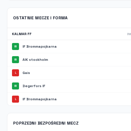
OSTATNIE MECZE I FORMA
KALMAR FF
3W
IF Brommapojkarna
W
AIK stockholm
W
Gais
L
Degerfors IF
W
IF Brommapojkarna
L
POPRZEDNI BEZPOŚREDNI MECZ