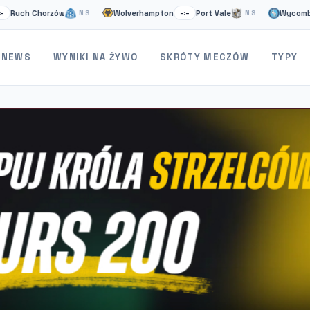
h Chorzów
Wolverhampton
Port Vale
Wycombe
NS
–:–
NS
–:–
NEWS
WYNIKI NA ŻYWO
SKRÓTY MECZÓW
TYPY