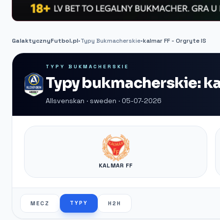
GalaktycznyFutbol.pl
•
Typy Bukmacherskie
•
kalmar FF - Orgryte IS
TYPY BUKMACHERSKIE
Typy bukmacherskie: kal
Allsvenskan · sweden · 05-07-2026
KALMAR FF
TYPY
MECZ
H2H