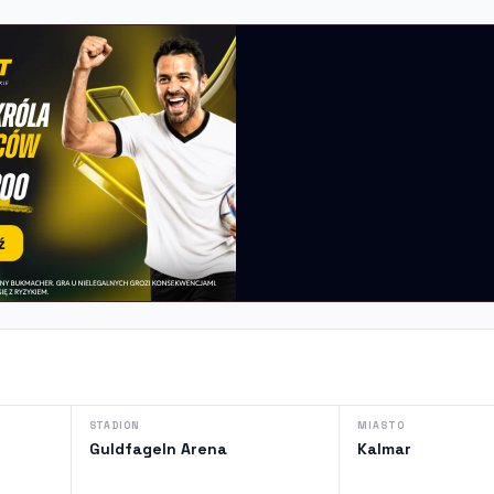
STADION
MIASTO
Guldfageln Arena
Kalmar