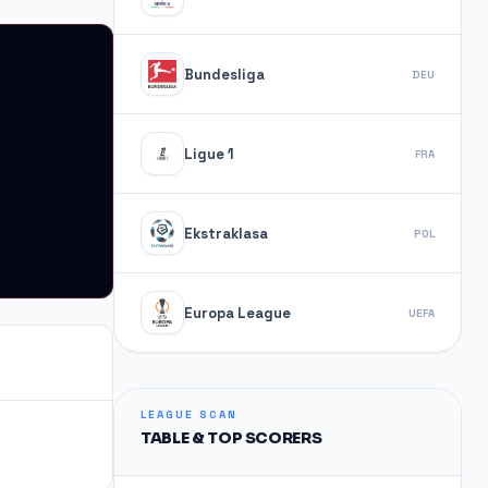
Bundesliga
DEU
Ligue 1
FRA
Ekstraklasa
POL
Europa League
UEFA
LEAGUE SCAN
TABLE & TOP SCORERS