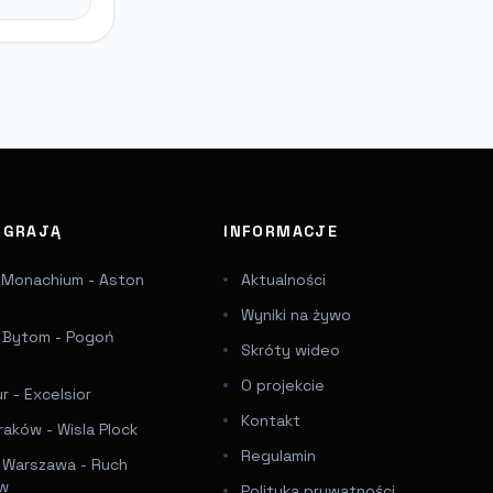
J GRAJĄ
INFORMACJE
 Monachium - Aston
Aktualności
Wyniki na żywo
a Bytom - Pogoń
Skróty wideo
e
O projekcie
 - Excelsior
Kontakt
raków - Wisla Plock
Regulamin
a Warszawa - Ruch
ów
Polityka prywatności