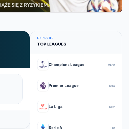
EXPLORE
TOP LEAGUES
Champions League
UEFA
Premier League
ENG
La Liga
ESP
Serie A
ITA