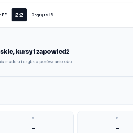
2:2
 FF
Orgryte IS
skie, kursy i zapowiedź
nia modelu i szybkie porównanie obu
X
2
-
-