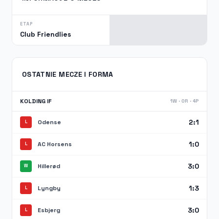
ETAP
Club Friendlies
OSTATNIE MECZE I FORMA
KOLDING IF
1W · 0R · 4P
2:1
Odense
L
1:0
AC Horsens
L
3:0
Hillerød
W
1:3
Lyngby
L
3:0
Esbjerg
L