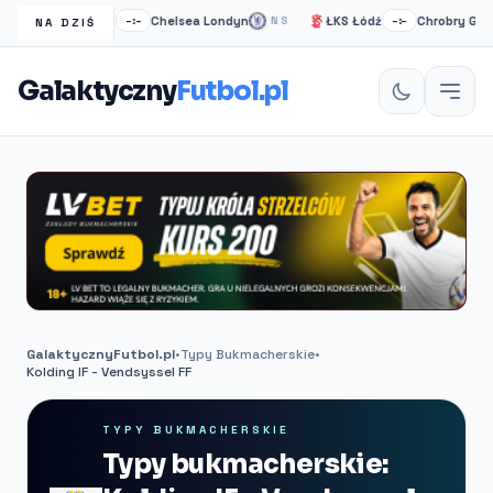
arul Takzim FC
Chelsea Londyn
ŁKS Łódź
Chrobry Głogów
–:–
NS
–:–
NA DZIŚ
Galaktyczny
Futbol.pl
GalaktycznyFutbol.pl
•
Typy Bukmacherskie
•
Kolding IF - Vendsyssel FF
TYPY BUKMACHERSKIE
Typy bukmacherskie: