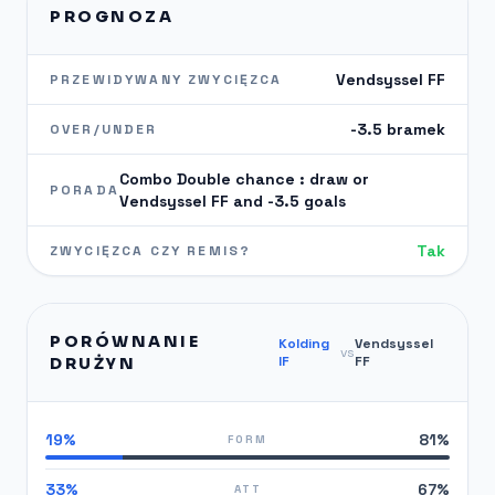
PROGNOZA
Vendsyssel FF
PRZEWIDYWANY ZWYCIĘZCA
-3.5 bramek
OVER/UNDER
Combo Double chance : draw or
PORADA
Vendsyssel FF and -3.5 goals
Tak
ZWYCIĘZCA CZY REMIS?
PORÓWNANIE
Kolding
Vendsyssel
vs
IF
FF
DRUŻYN
19%
81%
FORM
33%
67%
ATT