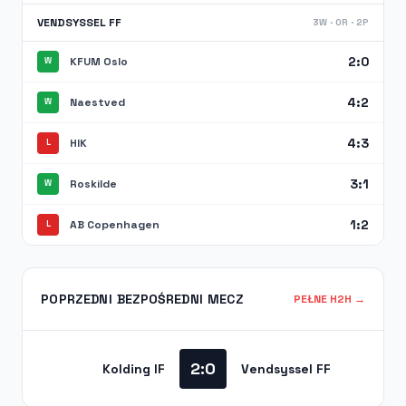
VENDSYSSEL FF
3W · 0R · 2P
2:0
KFUM Oslo
W
4:2
Naestved
W
4:3
HIK
L
3:1
Roskilde
W
1:2
AB Copenhagen
L
POPRZEDNI BEZPOŚREDNI MECZ
PEŁNE H2H →
2:0
Kolding IF
Vendsyssel FF