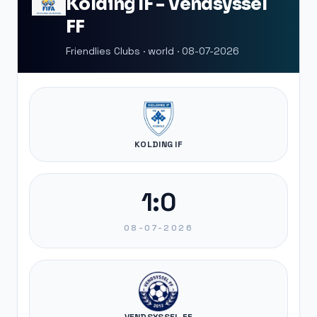
Kolding IF - Vendsyssel
FF
Friendlies Clubs · world · 08-07-2026
KOLDING IF
1:0
08-07-2026
VENDSYSSEL FF