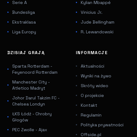
Serie A
Kylian Mbappé
Bundesliga
Vinicius Jr.
Ekstraklasa
Jude Bellingham
Liga Europy
R. Lewandowski
DZISIAJ GRAJĄ
INFORMACJE
Sparta Rotterdam -
Aktualności
Feyenoord Rotterdam
Wyniki na żywo
Manchester City -
Skróty wideo
Atletico Madryt
O projekcie
Johor Darul Takzim FC -
Chelsea Londyn
Kontakt
ŁKS Łódź - Chrobry
Regulamin
Głogów
Polityka prywatności
PEC Zwolle - Ajax
Offside.pl