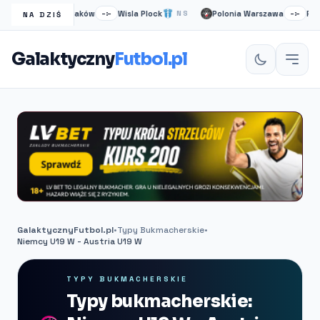
Wisła Kraków
Wisla Plock
Polonia Warszawa
Ruch 
S
–:–
NS
–:–
NA DZIŚ
Galaktyczny
Futbol.pl
GalaktycznyFutbol.pl
•
Typy Bukmacherskie
•
Niemcy U19 W - Austria U19 W
TYPY BUKMACHERSKIE
Typy bukmacherskie: