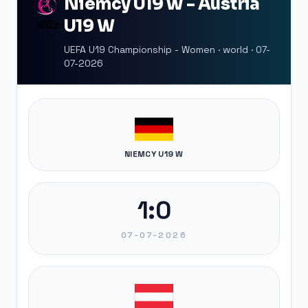
Niemcy U19 W - Austria
U19 W
UEFA U19 Championship - Women · world · 07-
07-2026
NIEMCY U19 W
1:0
07-07-2026