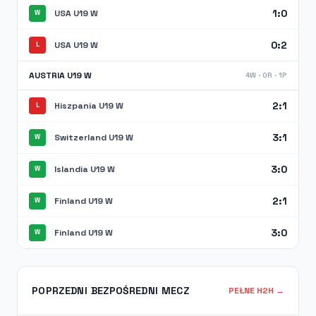
1:0
USA U19 W
W
0:2
USA U19 W
L
AUSTRIA U19 W
4W · 0R · 1P
2:1
Hiszpania U19 W
L
3:1
Switzerland U19 W
W
3:0
Islandia U19 W
W
2:1
Finland U19 W
W
3:0
Finland U19 W
W
POPRZEDNI BEZPOŚREDNI MECZ
PEŁNE H2H →