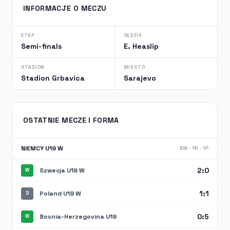
INFORMACJE O MECZU
ETAP
SĘDZIA
Semi-finals
E. Heaslip
STADION
MIASTO
Stadion Grbavica
Sarajevo
OSTATNIE MECZE I FORMA
NIEMCY U19 W
3W · 1R · 1P
2:0
Szwecja U19 W
W
1:1
Poland U19 W
D
0:5
Bosnia-Herzegovina U19
W