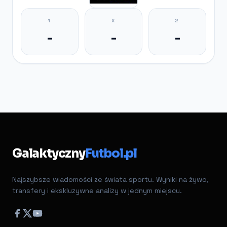
1
X
2
-
-
-
Galaktyczny
Futbol.pl
Najszybsze wiadomości ze świata sportu. Wyniki na żywo,
transfery i ekskluzywne analizy w jednym miejscu.