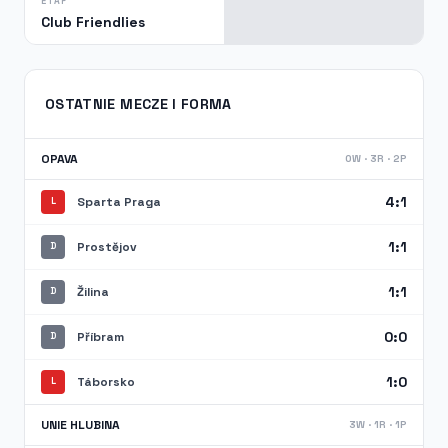
ETAP
Club Friendlies
OSTATNIE MECZE I FORMA
OPAVA
0W · 3R · 2P
4:1
Sparta Praga
L
1:1
Prostějov
D
1:1
Žilina
D
0:0
Příbram
D
1:0
Táborsko
L
UNIE HLUBINA
3W · 1R · 1P