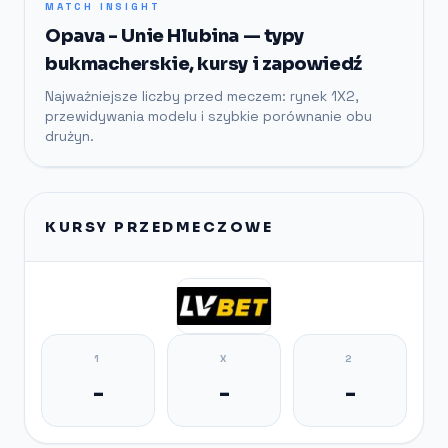
MATCH INSIGHT
Opava - Unie Hlubina — typy
bukmacherskie, kursy i zapowiedź
Najważniejsze liczby przed meczem: rynek 1X2,
przewidywania modelu i szybkie porównanie obu
drużyn.
KURSY PRZEDMECZOWE
1
X
2
-
-
-