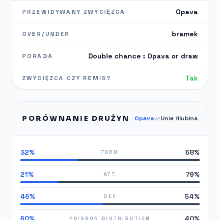
Opava
PRZEWIDYWANY ZWYCIĘZCA
bramek
OVER/UNDER
Double chance : Opava or draw
PORADA
Tak
ZWYCIĘZCA CZY REMIS?
PORÓWNANIE DRUŻYN
Opava
vs
Unie Hlubina
32%
68%
FORM
21%
79%
ATT
46%
54%
DEF
60%
40%
POISSON DISTRIBUTION