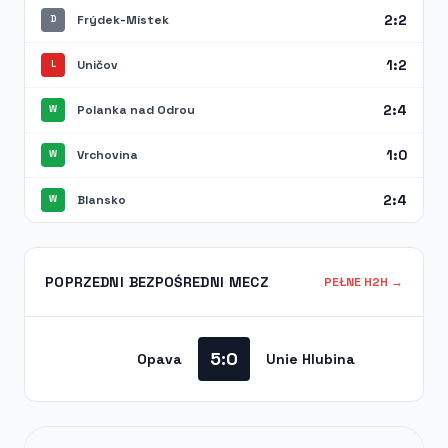
2:2
Frýdek-Místek
D
1:2
Uničov
L
2:4
Polanka nad Odrou
W
1:0
Vrchovina
W
2:4
Blansko
W
POPRZEDNI BEZPOŚREDNI MECZ
PEŁNE H2H →
5:0
Opava
Unie Hlubina