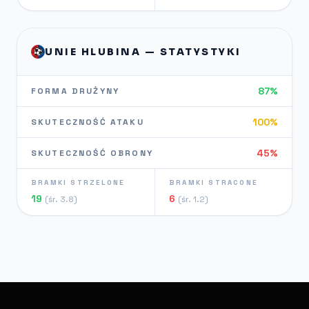
UNIE HLUBINA — STATYSTYKI
87%
FORMA DRUŻYNY
100%
SKUTECZNOŚĆ ATAKU
45%
SKUTECZNOŚĆ OBRONY
BRAMKI STRZELONE
BRAMKI STRACONE
19
6
(śr. 3.8)
(śr. 1.2)