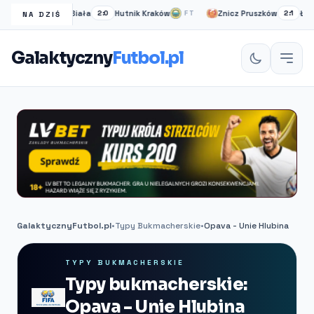
dzie Bielsko-Biała
Hutnik Kraków
Znicz Pruszków
ŁKS Łódź
2:0
FT
2:1
NA DZIŚ
Galaktyczny
Futbol.pl
GalaktycznyFutbol.pl
•
Typy Bukmacherskie
•
Opava - Unie Hlubina
TYPY BUKMACHERSKIE
Typy bukmacherskie:
Opava - Unie Hlubina