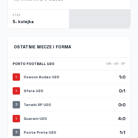
ETAP
5. kolejka
OSTATNIE MECZE I FORMA
PORTO FOOTBALL U20
0W · 2R · 3P
1:0
Osasco Audax U20
L
0:1
Sfera U20
L
0:0
Tanabi SP U20
D
4:0
Guarani U20
L
1:1
Ponte Preta U20
D