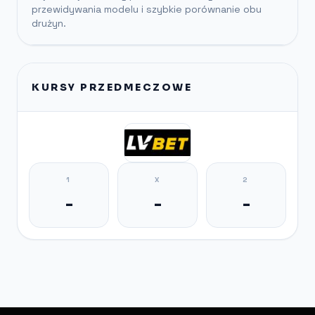
przewidywania modelu i szybkie porównanie obu
drużyn.
KURSY PRZEDMECZOWE
1
X
2
-
-
-