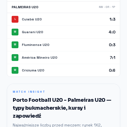
PALMEIRAS U20
4W · 0R · 1P
1:3
Cuiabá U20
L
4:0
Guarani U20
W
0:3
Fluminense U20
W
7:1
América Mineiro U20
W
0:6
Criciuma U20
W
MATCH INSIGHT
Porto Football U20 - Palmeiras U20 —
typy bukmacherskie, kursy i
zapowiedź
Najważniejsze liczby przed meczem: rynek 1X2,