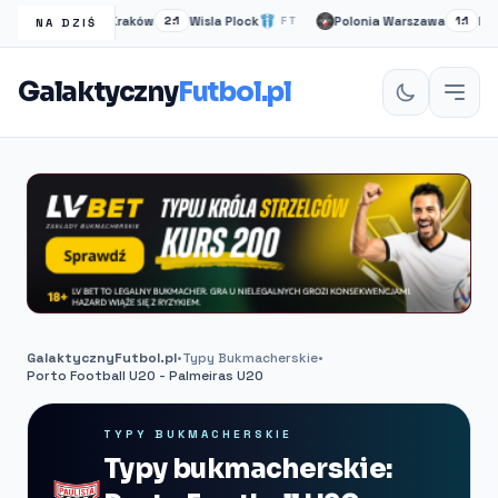
Wisła Kraków
Wisla Plock
Polonia Warszawa
Ruch 
FT
2:1
FT
1:1
NA DZIŚ
Galaktyczny
Futbol.pl
GalaktycznyFutbol.pl
•
Typy Bukmacherskie
•
Porto Football U20 - Palmeiras U20
TYPY BUKMACHERSKIE
Typy bukmacherskie: