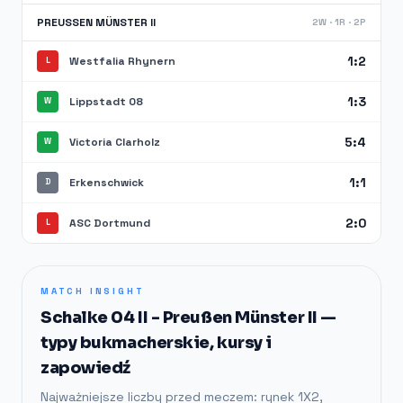
PREUSSEN MÜNSTER II
2W · 1R · 2P
1:2
Westfalia Rhynern
L
1:3
Lippstadt 08
W
5:4
Victoria Clarholz
W
1:1
Erkenschwick
D
2:0
ASC Dortmund
L
MATCH INSIGHT
Schalke 04 II - Preußen Münster II —
typy bukmacherskie, kursy i
zapowiedź
Najważniejsze liczby przed meczem: rynek 1X2,