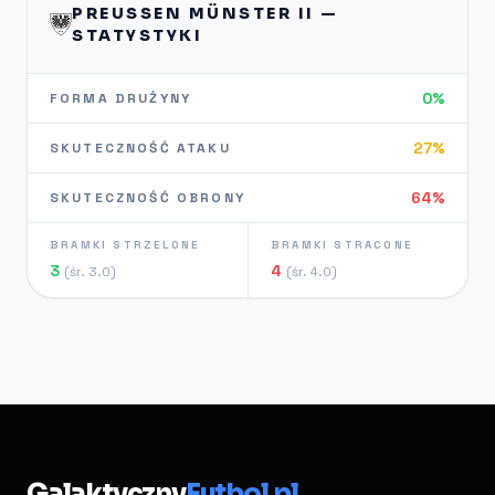
PREUSSEN MÜNSTER II — S
TATYSTYKI
0%
FORMA DRUŻYNY
27%
SKUTECZNOŚĆ ATAKU
64%
SKUTECZNOŚĆ OBRONY
BRAMKI STRZELONE
BRAMKI STRACONE
3
4
(śr. 3.0)
(śr. 4.0)
Galaktyczny
Futbol.pl