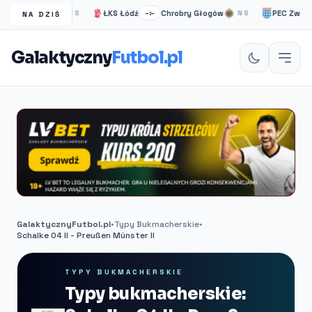
ea Londyn
ŁKS Łódź
Chrobry Głogów
PEC Zwolle
NS
–:–
NS
–:–
NA DZIŚ
Galaktyczny
Futbol.pl
GalaktycznyFutbol.pl
•
Typy Bukmacherskie
•
Schalke 04 II - Preußen Münster II
TYPY BUKMACHERSKIE
Typy bukmacherskie: