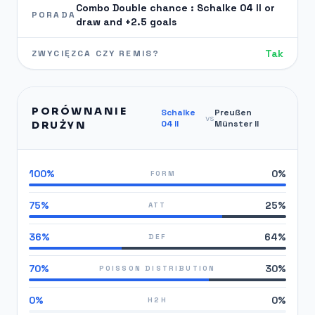
Combo Double chance : Schalke 04 II or
PORADA
draw and +2.5 goals
Tak
ZWYCIĘZCA CZY REMIS?
PORÓWNANIE
Schalke
Preußen
vs
04 II
Münster II
DRUŻYN
100%
0%
FORM
75%
25%
ATT
36%
64%
DEF
70%
30%
POISSON DISTRIBUTION
0%
0%
H2H