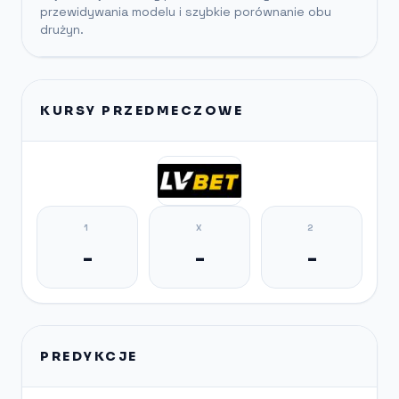
przewidywania modelu i szybkie porównanie obu
drużyn.
KURSY PRZEDMECZOWE
1
X
2
-
-
-
PREDYKCJE