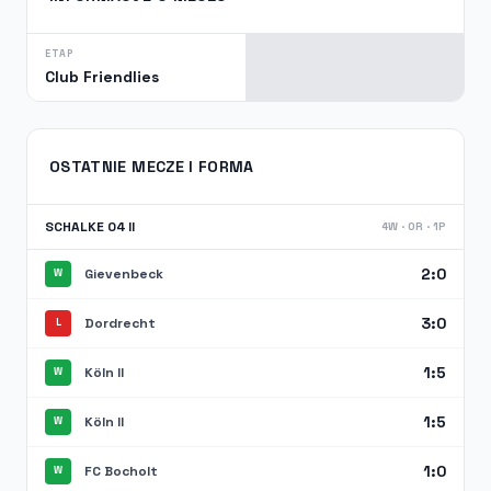
ETAP
Club Friendlies
OSTATNIE MECZE I FORMA
SCHALKE 04 II
4W · 0R · 1P
2:0
Gievenbeck
W
3:0
Dordrecht
L
1:5
Köln II
W
1:5
Köln II
W
1:0
FC Bocholt
W