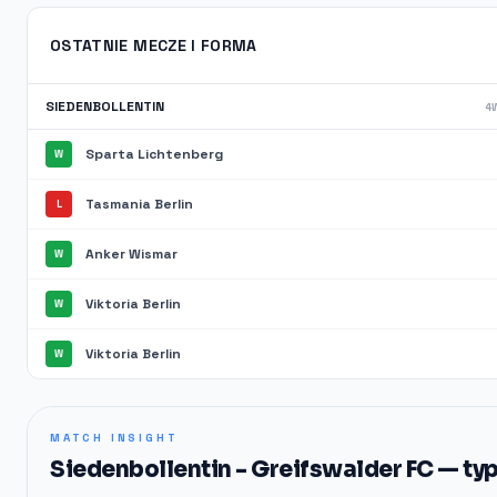
OSTATNIE MECZE I FORMA
SIEDENBOLLENTIN
4W
Sparta Lichtenberg
W
Tasmania Berlin
L
Anker Wismar
W
Viktoria Berlin
W
Viktoria Berlin
W
MATCH INSIGHT
Siedenbollentin - Greifswalder FC — ty