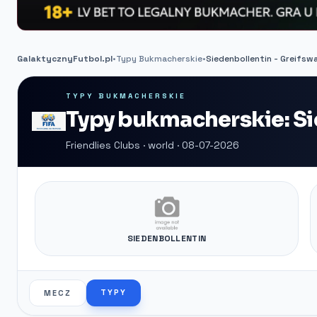
GalaktycznyFutbol.pl
•
Typy Bukmacherskie
•
Siedenbollentin - Greifswa
TYPY BUKMACHERSKIE
Typy bukmacherskie: Si
Friendlies Clubs · world · 08-07-2026
SIEDENBOLLENTIN
TYPY
MECZ