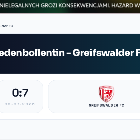
lder FC
edenbollentin - Greifswalder 
0:7
08-07-2026
GREIFSWALDER FC