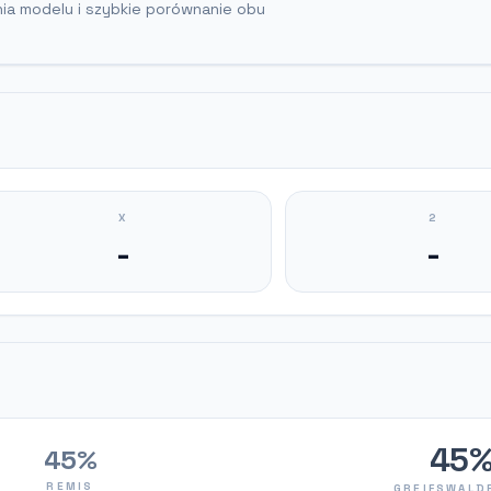
nia modelu i szybkie porównanie obu
X
2
-
-
45
45%
REMIS
GREIFSWALD