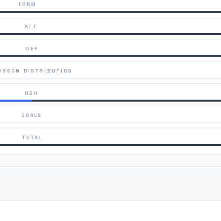
FORM
ATT
DEF
ISSON DISTRIBUTION
H2H
GOALS
TOTAL