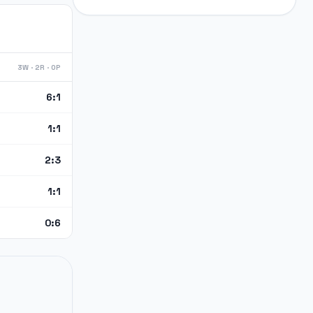
3W · 2R · 0P
6:1
1:1
2:3
1:1
0:6