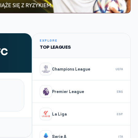
EXPLORE
TOP LEAGUES
FC
Champions League
UEFA
Premier League
ENG
La Liga
ESP
Serie A
ITA