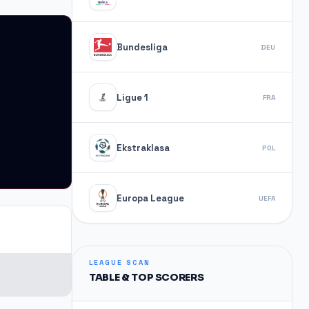
Bundesliga
DEU
Ligue 1
FRA
Ekstraklasa
POL
Europa League
UEFA
LEAGUE SCAN
TABLE & TOP SCORERS