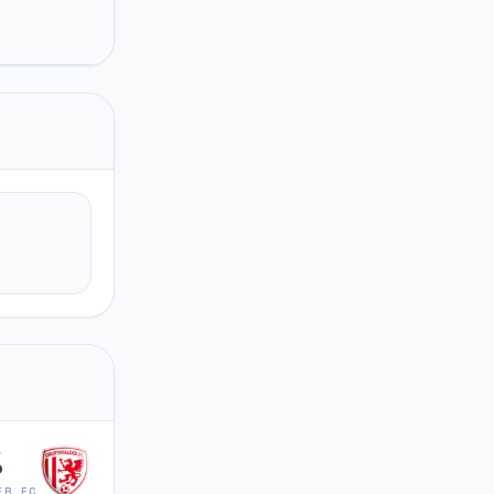
%
ER FC