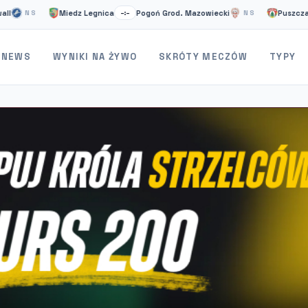
Miedz Legnica
Pogoń Grod. Mazowiecki
Puszcza Niepoł
S
–:–
NS
NEWS
WYNIKI NA ŻYWO
SKRÓTY MECZÓW
TYPY