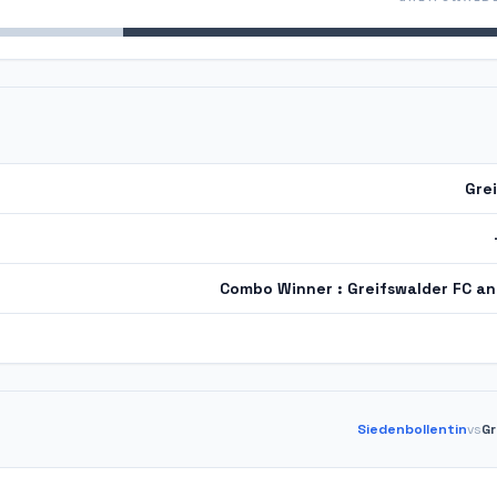
Gre
Combo Winner : Greifswalder FC an
Siedenbollentin
vs
Gr