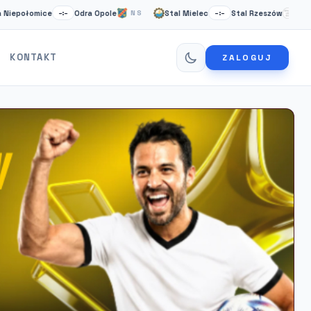
omice
Odra Opole
Stal Mielec
Stal Rzeszów
Car
–:–
NS
–:–
NS
KONTAKT
ZALOGUJ