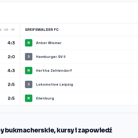
GREIFSWALDER FC
 · 0R · 1P
4:3
Anker Wismar
W
2:0
Hamburger SV II
D
4:3
Hertha Zehlendorf
W
2:5
Lokomotive Leipzig
D
2:5
Eilenburg
W
py bukmacherskie, kursy i zapowiedź