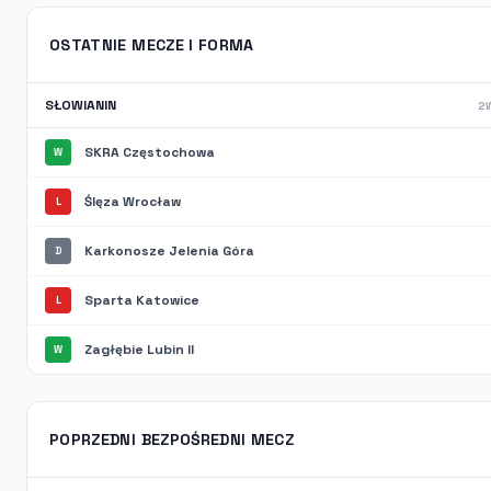
OSTATNIE MECZE I FORMA
SŁOWIANIN
2W
SKRA Częstochowa
W
Ślęza Wrocław
L
Karkonosze Jelenia Góra
D
Sparta Katowice
L
Zagłębie Lubin II
W
POPRZEDNI BEZPOŚREDNI MECZ