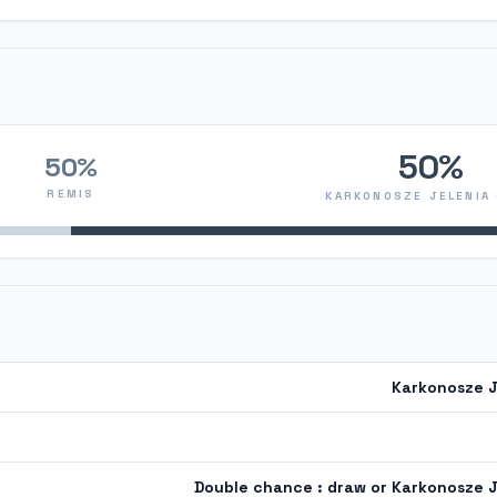
50%
50%
REMIS
KARKONOSZE JELENIA
Karkonosze J
Double chance : draw or Karkonosze J