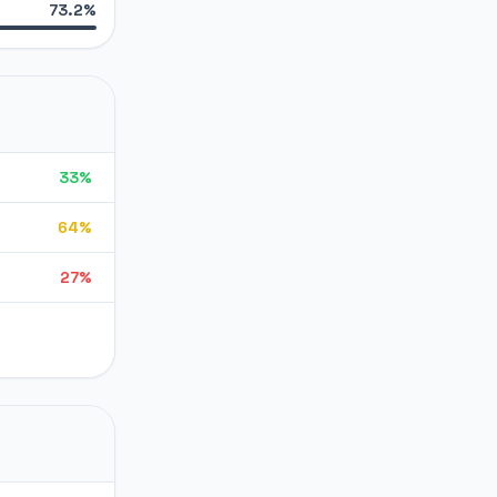
73.2%
33%
64%
27%