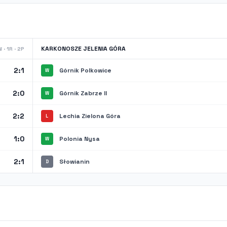
KARKONOSZE JELENIA GÓRA
 · 1R · 2P
2:1
Górnik Polkowice
W
2:0
Górnik Zabrze II
W
2:2
Lechia Zielona Góra
L
1:0
Polonia Nysa
W
2:1
Słowianin
D