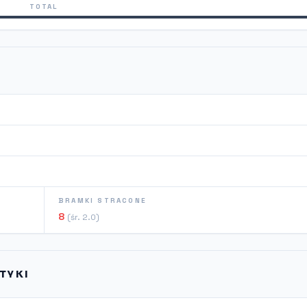
TOTAL
BRAMKI STRACONE
8
(śr. 2.0)
TYKI