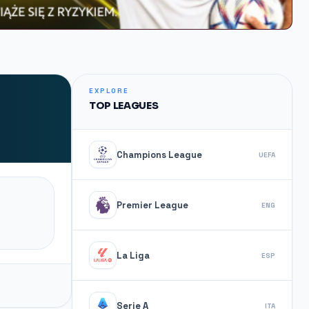
EXPLORE
TOP LEAGUES
Champions League
UEFA
Premier League
ENG
La Liga
ESP
Serie A
ITA