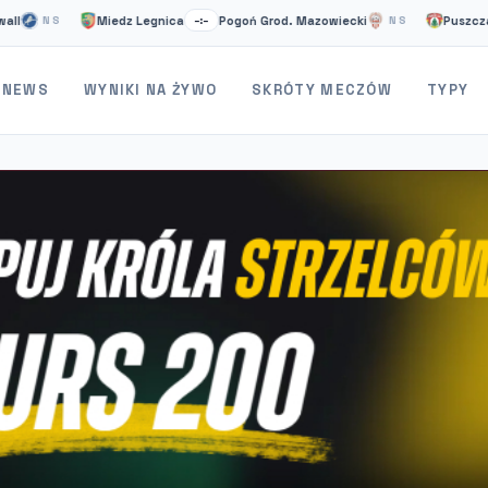
Miedz Legnica
Pogoń Grod. Mazowiecki
Puszcza Niepo
NS
–:–
NS
NEWS
WYNIKI NA ŻYWO
SKRÓTY MECZÓW
TYPY