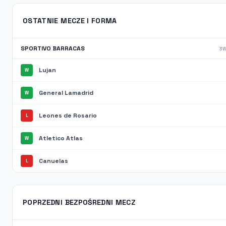
OSTATNIE MECZE I FORMA
SPORTIVO BARRACAS
3W
Lujan
W
General Lamadrid
W
Leones de Rosario
L
Atletico Atlas
W
Canuelas
L
POPRZEDNI BEZPOŚREDNI MECZ