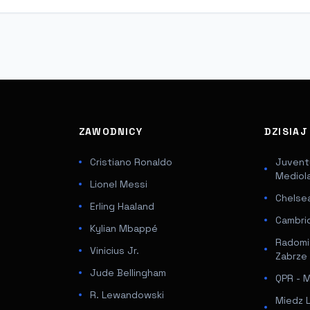
ZAWODNICY
DZISIA
Cristiano Ronaldo
Juventu
Mediol
Lionel Messi
Chelsea
Erling Haaland
Cambri
Kylian Mbappé
Radomi
Vinicius Jr.
Zabrze
Jude Bellingham
QPR - Mi
R. Lewandowski
Miedz 