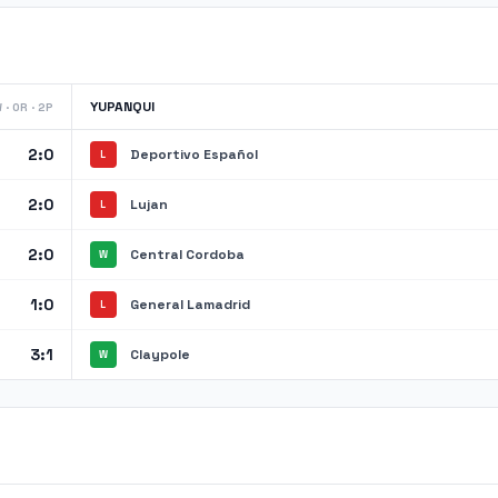
YUPANQUI
 · 0R · 2P
2:0
Deportivo Español
L
2:0
Lujan
L
2:0
Central Cordoba
W
1:0
General Lamadrid
L
3:1
Claypole
W