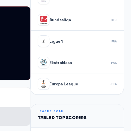
Bundesliga
DEU
Ligue 1
FRA
Ekstraklasa
POL
Europa League
UEFA
LEAGUE SCAN
TABLE & TOP SCORERS