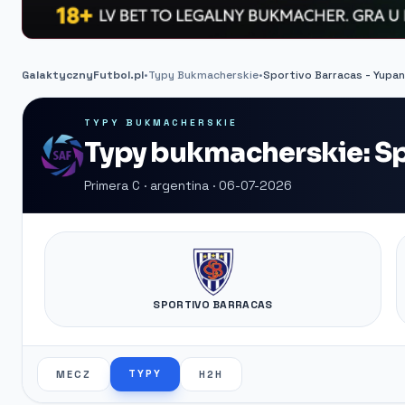
GalaktycznyFutbol.pl
•
Typy Bukmacherskie
•
Sportivo Barracas - Yupan
TYPY BUKMACHERSKIE
Typy bukmacherskie: Sp
Primera C · argentina · 06-07-2026
SPORTIVO BARRACAS
TYPY
MECZ
H2H