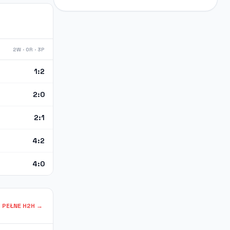
2W · 0R · 3P
1:2
2:0
2:1
4:2
4:0
PEŁNE H2H →