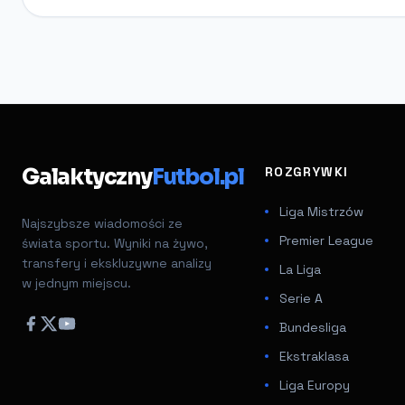
Galaktyczny
Futbol.pl
ROZGRYWKI
Liga Mistrzów
Najszybsze wiadomości ze
Premier League
świata sportu. Wyniki na żywo,
transfery i ekskluzywne analizy
La Liga
w jednym miejscu.
Serie A
Bundesliga
Ekstraklasa
Liga Europy