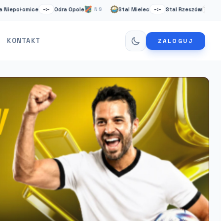
łomice
Odra Opole
Stal Mielec
Stal Rzeszów
Ca
–:–
NS
–:–
NS
KONTAKT
ZALOGUJ