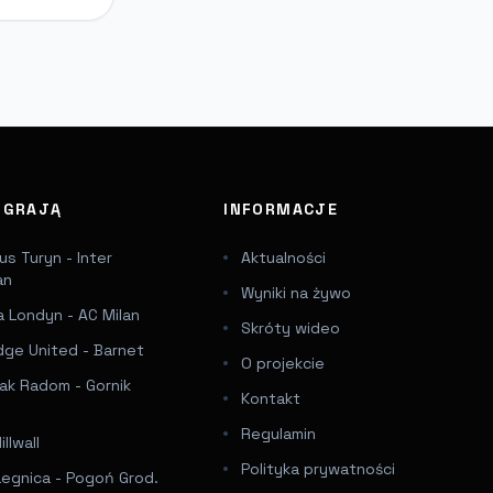
J GRAJĄ
INFORMACJE
s Turyn - Inter
Aktualności
an
Wyniki na żywo
 Londyn - AC Milan
Skróty wideo
dge United - Barnet
O projekcie
ak Radom - Gornik
Kontakt
Regulamin
llwall
Polityka prywatności
Legnica - Pogoń Grod.