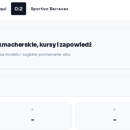
0:2
qui
Sportivo Barracas
kmacherskie, kursy i zapowiedź
nia modelu i szybkie porównanie obu
X
2
-
-