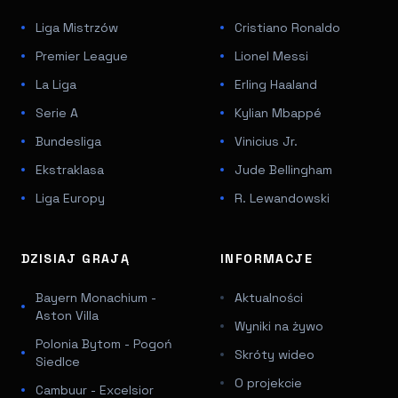
Liga Mistrzów
Cristiano Ronaldo
Premier League
Lionel Messi
La Liga
Erling Haaland
Serie A
Kylian Mbappé
Bundesliga
Vinicius Jr.
Ekstraklasa
Jude Bellingham
Liga Europy
R. Lewandowski
DZISIAJ GRAJĄ
INFORMACJE
Bayern Monachium -
Aktualności
Aston Villa
Wyniki na żywo
Polonia Bytom - Pogoń
Skróty wideo
Siedlce
O projekcie
Cambuur - Excelsior