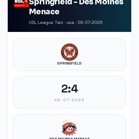
Springfield - Des Moines
Menace
USL League Two · usa · 08-07-2026
SPRINGFIELD
2:4
08-07-2026
DES MOINES MENACE