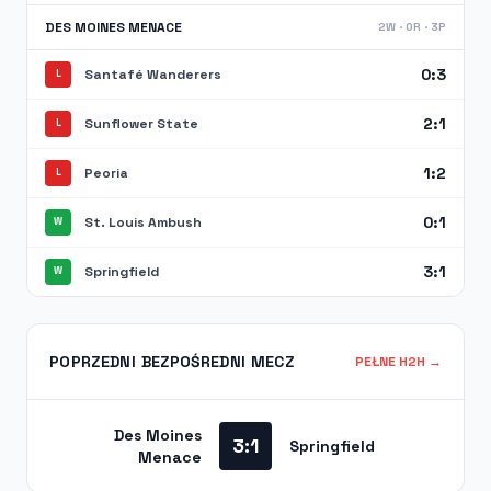
DES MOINES MENACE
2W · 0R · 3P
0:3
Santafé Wanderers
L
2:1
Sunflower State
L
1:2
Peoria
L
0:1
St. Louis Ambush
W
3:1
Springfield
W
POPRZEDNI BEZPOŚREDNI MECZ
PEŁNE H2H →
Des Moines
3:1
Springfield
Menace