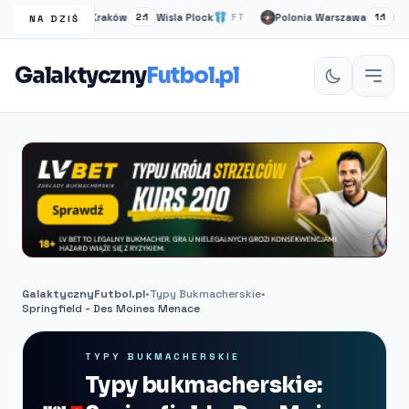
Wisła Kraków
Wisla Plock
Polonia Warszawa
Ruch 
FT
2:1
FT
1:1
NA DZIŚ
Galaktyczny
Futbol.pl
GalaktycznyFutbol.pl
•
Typy Bukmacherskie
•
Springfield - Des Moines Menace
TYPY BUKMACHERSKIE
Typy bukmacherskie: