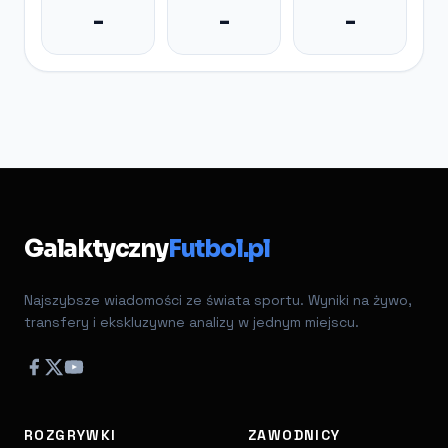
-
-
-
Galaktyczny
Futbol.pl
Najszybsze wiadomości ze świata sportu. Wyniki na żywo,
transfery i ekskluzywne analizy w jednym miejscu.
ROZGRYWKI
ZAWODNICY