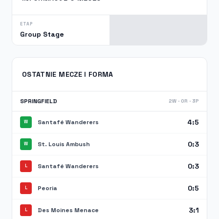
ETAP
Group Stage
OSTATNIE MECZE I FORMA
SPRINGFIELD
2W · 0R · 3P
4:5
Santafé Wanderers
W
0:3
St. Louis Ambush
W
0:3
Santafé Wanderers
L
0:5
Peoria
L
3:1
Des Moines Menace
L