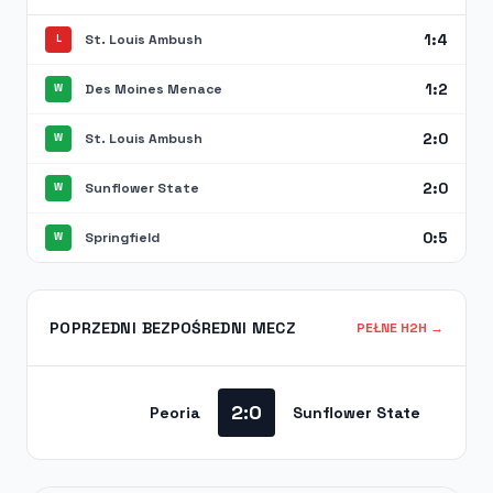
1:4
St. Louis Ambush
L
1:2
Des Moines Menace
W
2:0
St. Louis Ambush
W
2:0
Sunflower State
W
0:5
Springfield
W
POPRZEDNI BEZPOŚREDNI MECZ
PEŁNE H2H →
2:0
Peoria
Sunflower State