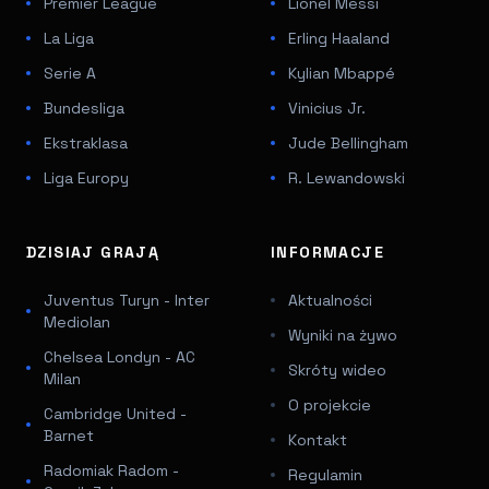
Premier League
Lionel Messi
La Liga
Erling Haaland
Serie A
Kylian Mbappé
Bundesliga
Vinicius Jr.
Ekstraklasa
Jude Bellingham
Liga Europy
R. Lewandowski
DZISIAJ GRAJĄ
INFORMACJE
Juventus Turyn - Inter
Aktualności
Mediolan
Wyniki na żywo
Chelsea Londyn - AC
Skróty wideo
Milan
O projekcie
Cambridge United -
Barnet
Kontakt
Radomiak Radom -
Regulamin