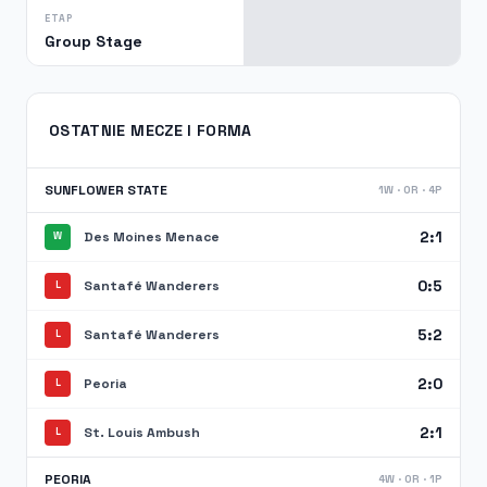
ETAP
Group Stage
OSTATNIE MECZE I FORMA
SUNFLOWER STATE
1W · 0R · 4P
2:1
Des Moines Menace
W
0:5
Santafé Wanderers
L
5:2
Santafé Wanderers
L
2:0
Peoria
L
2:1
St. Louis Ambush
L
PEORIA
4W · 0R · 1P