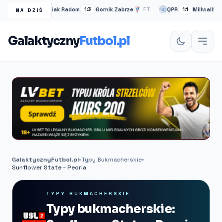
Radomiak Radom
Gornik Zabrze
QPR
Millwall
FT
1:3
FT
1:1
P
NA DZIŚ
Galaktyczny
Futbol.pl
GalaktycznyFutbol.pl
•
Typy Bukmacherskie
•
Sunflower State - Peoria
TYPY BUKMACHERSKIE
Typy bukmacherskie: