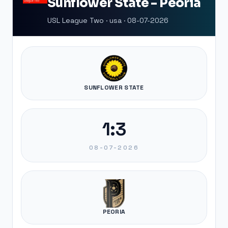
Sunflower State - Peoria
USL League Two · usa · 08-07-2026
SUNFLOWER STATE
1:3
08-07-2026
PEORIA