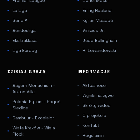
Premier League
Lionel Messi
La Liga
Erling Haaland
Serie A
Kylian Mbappé
Bundesliga
Vinicius Jr.
Ekstraklasa
Jude Bellingham
Liga Europy
R. Lewandowski
DZISIAJ GRAJĄ
INFORMACJE
Bayern Monachium -
Aktualności
Aston Villa
Wyniki na żywo
Polonia Bytom - Pogoń
Skróty wideo
Siedlce
O projekcie
Cambuur - Excelsior
Kontakt
Wisła Kraków - Wisla
Plock
Regulamin