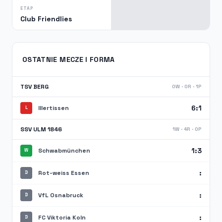
ETAP
Club Friendlies
OSTATNIE MECZE I FORMA
TSV BERG
0W · 0R · 1P
6:1
Illertissen
L
SSV ULM 1846
1W · 4R · 0P
1:3
Schwabmünchen
W
:
Rot-weiss Essen
D
:
VfL Osnabruck
D
:
FC Viktoria Koln
D