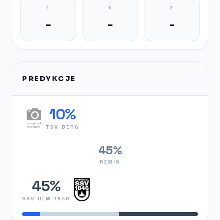
1
X
2
-
-
-
PREDYKCJE
10%
TSV BERG
45%
REMIS
45%
SSV ULM 1846