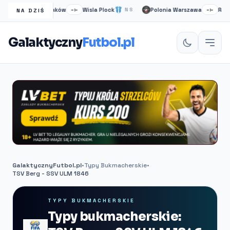
Wisła Kraków
Wisla Plock
Polonia Warszawa
Ruch C
S
–:–
NS
–:–
NA DZIŚ
Galaktyczny
Futbol.pl
GalaktycznyFutbol.pl
•
Typy Bukmacherskie
•
TSV Berg - SSV ULM 1846
TYPY BUKMACHERSKIE
Typy bukmacherskie: