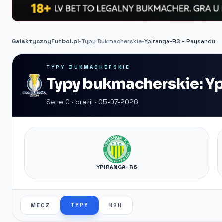
GalaktycznyFutbol.pl
•
Typy Bukmacherskie
•
Ypiranga-RS - Paysandu
TYPY BUKMACHERSKIE
Typy bukmacherskie: Yp
Serie C · brazil · 05-07-2026
YPIRANGA-RS
TYPY
MECZ
H2H