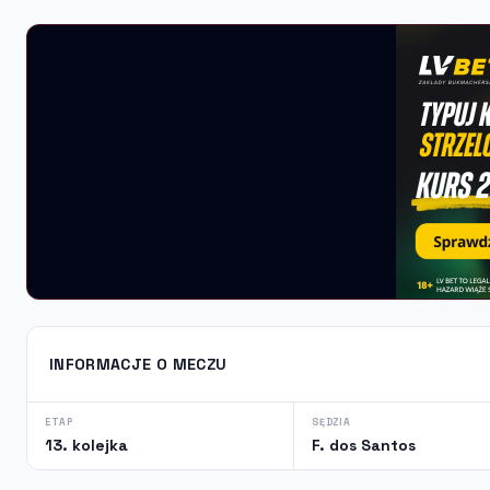
INFORMACJE O MECZU
ETAP
SĘDZIA
13. kolejka
F. dos Santos