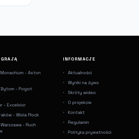
J GRAJĄ
INFORMACJE
 Monachium - Aston
Aktualności
Wyniki na żywo
a Bytom - Pogoń
Skróty wideo
e
O projekcie
 - Excelsior
Kontakt
raków - Wisla Plock
Regulamin
a Warszawa - Ruch
ów
Polityka prywatności