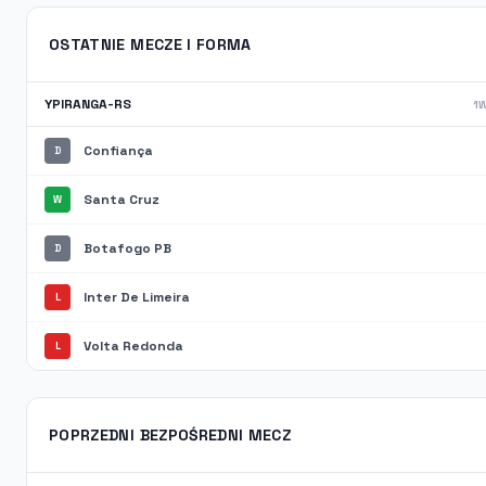
OSTATNIE MECZE I FORMA
YPIRANGA-RS
1W
Confiança
D
Santa Cruz
W
Botafogo PB
D
Inter De Limeira
L
Volta Redonda
L
POPRZEDNI BEZPOŚREDNI MECZ