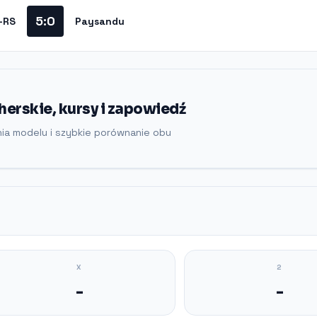
5:0
-RS
Paysandu
erskie, kursy i zapowiedź
nia modelu i szybkie porównanie obu
X
2
-
-