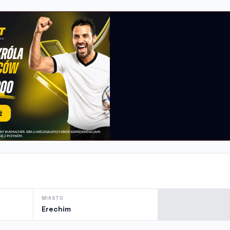
MIASTO
Erechim