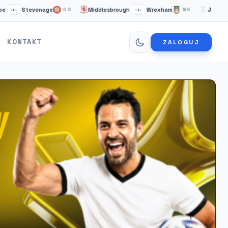
Stevenage
Middlesbrough
Wrexham
Juventus Tu
NS
–:–
NS
KONTAKT
ZALOGUJ