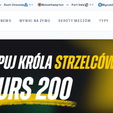
ch Chorzów
Wolverhampton
Port Vale
Wycombe
NS
–:–
NS
–:–
NEWS
WYNIKI NA ŻYWO
SKRÓTY MECZÓW
TYPY