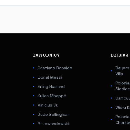
ZAWODNICY
DZISIA
Cristiano Ronaldo
Bayern
Villa
Lionel Messi
Poloni
Erling Haaland
Siedlc
Kylian Mbappé
Cambuur
Vinicius Jr.
Wisła K
Jude Bellingham
Poloni
Chorz
R. Lewandowski