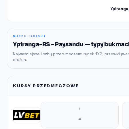
Ypiranga
MATCH INSIGHT
Ypiranga-RS - Paysandu — typy bukmach
Najważniejsze liczby przed meczem: rynek 1X2, przewidywa
drużyn.
KURSY PRZEDMECZOWE
1
-