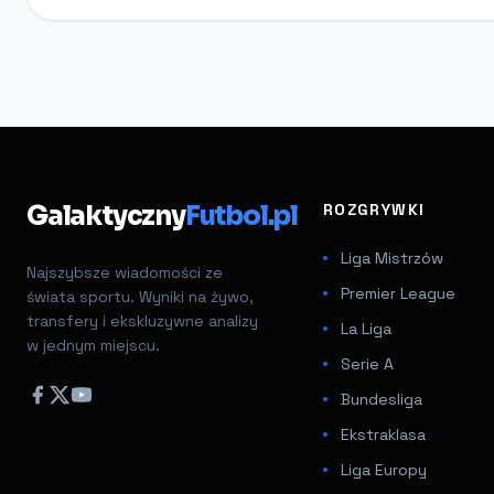
Galaktyczny
Futbol.pl
ROZGRYWKI
Liga Mistrzów
Najszybsze wiadomości ze
Premier League
świata sportu. Wyniki na żywo,
transfery i ekskluzywne analizy
La Liga
w jednym miejscu.
Serie A
Bundesliga
Ekstraklasa
Liga Europy