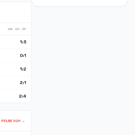
2W · 0R · 3P
1:3
0:1
1:2
2:1
2:4
PEŁNE H2H →