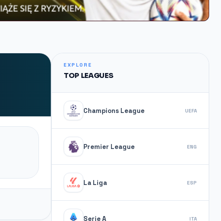
EXPLORE
TOP LEAGUES
Champions League
UEFA
Premier League
ENG
La Liga
ESP
Serie A
ITA