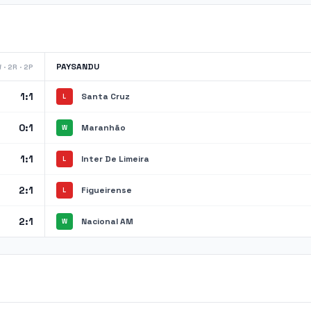
PAYSANDU
 · 2R · 2P
1:1
Santa Cruz
L
0:1
Maranhão
W
1:1
Inter De Limeira
L
2:1
Figueirense
L
2:1
Nacional AM
W