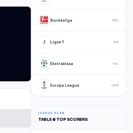
Bundesliga
DEU
Ligue 1
FRA
Ekstraklasa
POL
Europa League
UEFA
LEAGUE SCAN
TABLE & TOP SCORERS