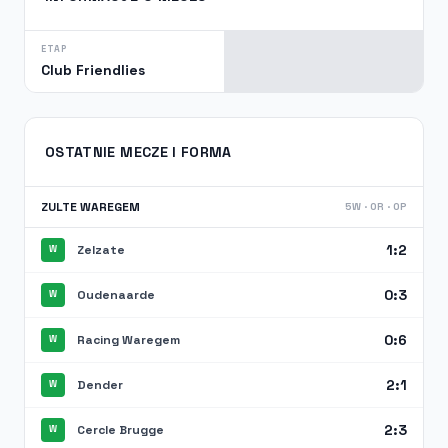
ETAP
Club Friendlies
OSTATNIE MECZE I FORMA
ZULTE WAREGEM
5W · 0R · 0P
1:2
Zelzate
W
0:3
Oudenaarde
W
0:6
Racing Waregem
W
2:1
Dender
W
2:3
Cercle Brugge
W