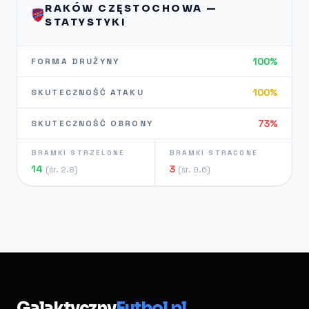
RAKÓW CZĘSTOCHOWA —
STATYSTYKI
100%
FORMA DRUŻYNY
100%
SKUTECZNOŚĆ ATAKU
73%
SKUTECZNOŚĆ OBRONY
BRAMKI STRZELONE
BRAMKI STRACONE
14
3
(śr. 2.8)
(śr. 0.6)
Galaktyczny
Futbol.pl