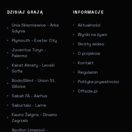
DZISIAJ GRAJĄ
INFORMACJE
Unia Skierniewice - Arka
Aktualności
Gdynia
Wyniki na żywo
Plymouth - Exeter City
Skróty wideo
Juventus Turyn -
O projekcie
Palermo
Kontakt
Kairat Almaty - Levski
Sofia
Regulamin
Bodo/Glimt - Union St.
Polityka prywatności
Gilloise
Offside.pl
Sabah FA - Aarhus
Saburtalo - Larne
Kauno Žalgiris - Dinamo
Zagrzeb
Apollon Limassol -