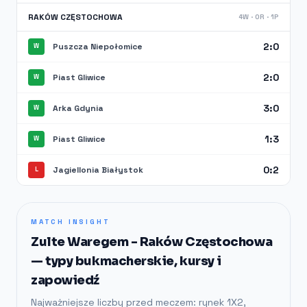
RAKÓW CZĘSTOCHOWA
4W · 0R · 1P
2:0
Puszcza Niepołomice
W
2:0
Piast Gliwice
W
3:0
Arka Gdynia
W
1:3
Piast Gliwice
W
0:2
Jagiellonia Białystok
L
MATCH INSIGHT
Zulte Waregem - Raków Częstochowa
— typy bukmacherskie, kursy i
zapowiedź
Najważniejsze liczby przed meczem: rynek 1X2,