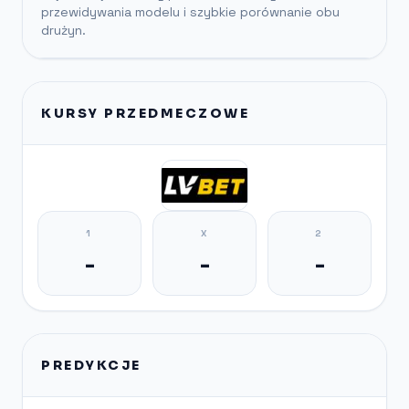
przewidywania modelu i szybkie porównanie obu
drużyn.
KURSY PRZEDMECZOWE
1
X
2
-
-
-
PREDYKCJE