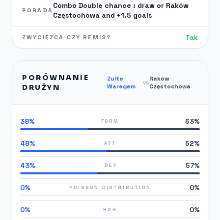
Combo Double chance : draw or Raków
PORADA
Częstochowa and +1.5 goals
Tak
ZWYCIĘZCA CZY REMIS?
PORÓWNANIE
Zulte
Raków
vs
Waregem
Częstochowa
DRUŻYN
38%
63%
FORM
48%
52%
ATT
43%
57%
DEF
0%
0%
POISSON DISTRIBUTION
0%
0%
H2H