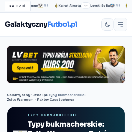
Turyn
Palermo
Kairat Almaty
Levski Sofia
Bodo
–:–
NS
–:–
NS
NA DZIŚ
Galaktyczny
Futbol.pl
GalaktycznyFutbol.pl
•
Typy Bukmacherskie
•
Zulte Waregem - Raków Częstochowa
TYPY BUKMACHERSKIE
Typy bukmacherskie: