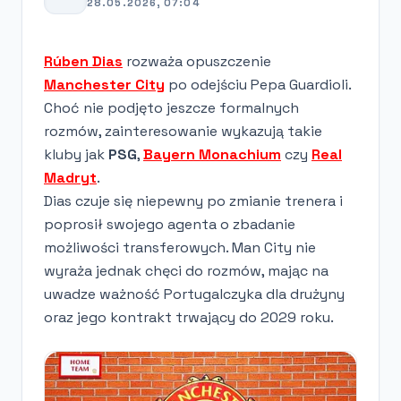
28.05.2026, 07:04
Rúben Dias
rozważa opuszczenie
Manchester City
po odejściu Pepa Guardioli.
Choć nie podjęto jeszcze formalnych
rozmów, zainteresowanie wykazują takie
kluby jak
PSG
,
Bayern Monachium
czy
Real
Madryt
.
Dias czuje się niepewny po zmianie trenera i
poprosił swojego agenta o zbadanie
możliwości transferowych. Man City nie
wyraża jednak chęci do rozmów, mając na
uwadze ważność Portugalczyka dla drużyny
oraz jego kontrakt trwający do 2029 roku.