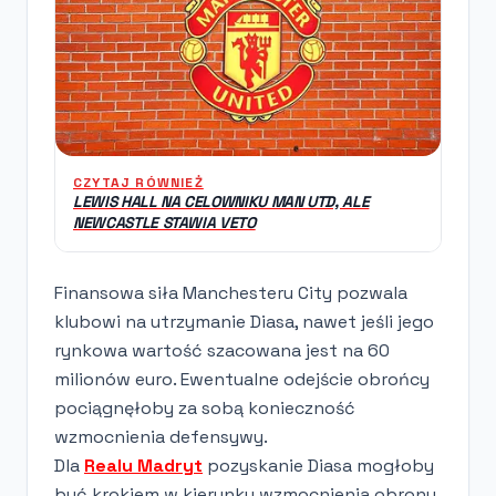
CZYTAJ RÓWNIEŻ
LEWIS HALL NA CELOWNIKU MAN UTD, ALE
NEWCASTLE STAWIA VETO
Finansowa siła Manchesteru City pozwala
klubowi na utrzymanie Diasa, nawet jeśli jego
rynkowa wartość szacowana jest na 60
milionów euro. Ewentualne odejście obrońcy
pociągnęłoby za sobą konieczność
wzmocnienia defensywy.
Dla
Realu Madryt
pozyskanie Diasa mogłoby
być krokiem w kierunku wzmocnienia obrony