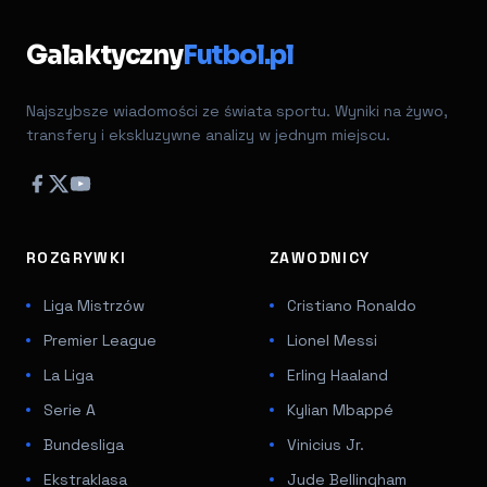
Galaktyczny
Futbol.pl
Najszybsze wiadomości ze świata sportu. Wyniki na żywo,
transfery i ekskluzywne analizy w jednym miejscu.
ROZGRYWKI
ZAWODNICY
Liga Mistrzów
Cristiano Ronaldo
Premier League
Lionel Messi
La Liga
Erling Haaland
Serie A
Kylian Mbappé
Bundesliga
Vinicius Jr.
Ekstraklasa
Jude Bellingham