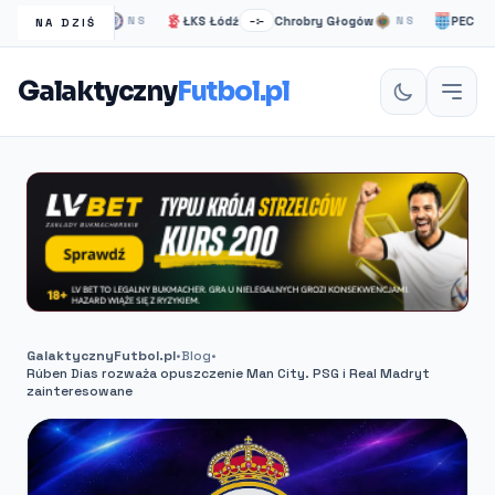
elsea Londyn
ŁKS Łódź
Chrobry Głogów
PEC Zwolle
NS
–:–
NS
NA DZIŚ
Galaktyczny
Futbol.pl
GalaktycznyFutbol.pl
•
Blog
•
Rúben Dias rozważa opuszczenie Man City. PSG i Real Madryt
zainteresowane