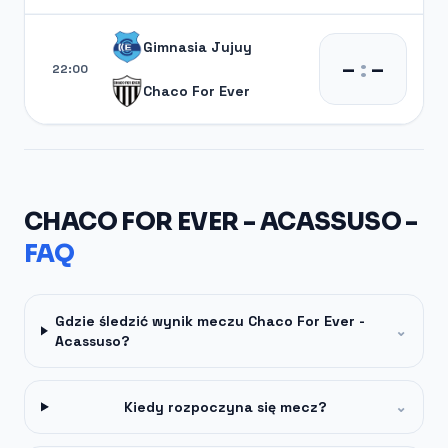
Gimnasia Jujuy
–
:
–
22:00
Chaco For Ever
CHACO FOR EVER - ACASSUSO -
FAQ
Gdzie śledzić wynik meczu Chaco For Ever -
⌄
Acassuso?
Kiedy rozpoczyna się mecz?
⌄