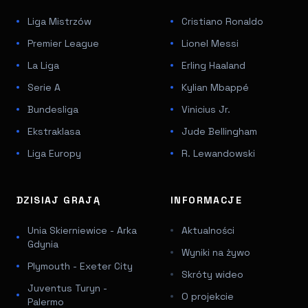
Liga Mistrzów
Cristiano Ronaldo
Premier League
Lionel Messi
La Liga
Erling Haaland
Serie A
Kylian Mbappé
Bundesliga
Vinicius Jr.
Ekstraklasa
Jude Bellingham
Liga Europy
R. Lewandowski
DZISIAJ GRAJĄ
INFORMACJE
Unia Skierniewice - Arka
Aktualności
Gdynia
Wyniki na żywo
Plymouth - Exeter City
Skróty wideo
Juventus Turyn -
O projekcie
Palermo