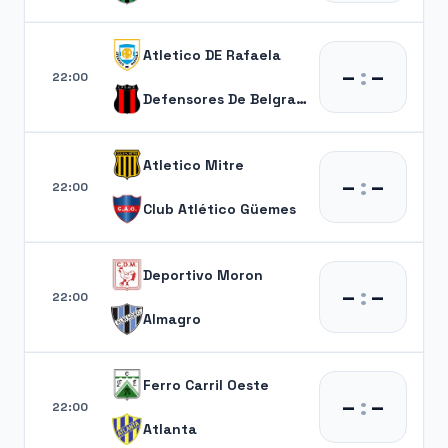
Atletico DE Rafaela
–
:
–
22:00
Defensores De Belgrano
Atletico Mitre
–
:
–
22:00
Club Atlético Güemes
Deportivo Moron
–
:
–
22:00
Almagro
Ferro Carril Oeste
–
:
–
22:00
Atlanta