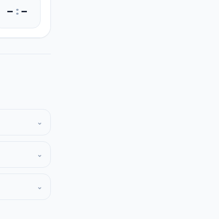
–
:
–
⌄
⌄
⌄