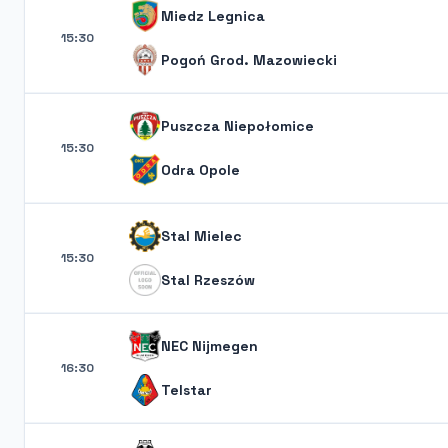
Miedz Legnica
15:30
Pogoń Grod. Mazowiecki
Puszcza Niepołomice
15:30
Odra Opole
Stal Mielec
15:30
Stal Rzeszów
NEC Nijmegen
16:30
Telstar