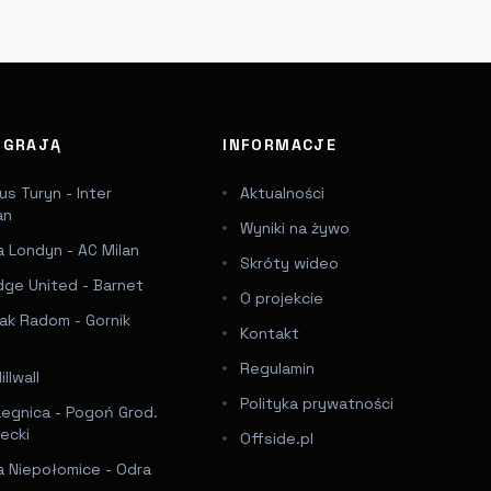
J GRAJĄ
INFORMACJE
s Turyn - Inter
Aktualności
an
Wyniki na żywo
 Londyn - AC Milan
Skróty wideo
dge United - Barnet
O projekcie
ak Radom - Gornik
Kontakt
Regulamin
llwall
Polityka prywatności
Legnica - Pogoń Grod.
ecki
Offside.pl
a Niepołomice - Odra