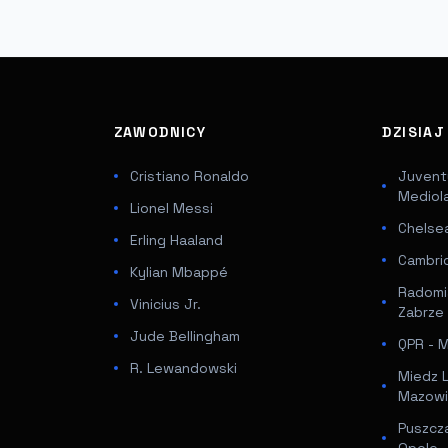
ZAWODNICY
DZISIA
Cristiano Ronaldo
Juventu
Mediol
Lionel Messi
Chelsea
Erling Haaland
Cambri
Kylian Mbappé
Radomi
Vinicius Jr.
Zabrze
Jude Bellingham
QPR - Mi
R. Lewandowski
Miedz 
Mazowi
Puszcz