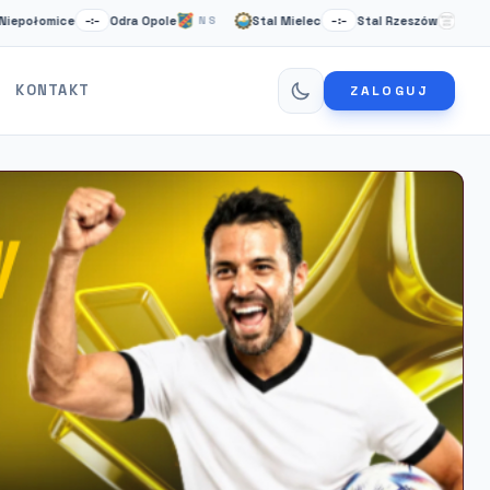
mice
Odra Opole
Stal Mielec
Stal Rzeszów
Card
–:–
NS
–:–
NS
KONTAKT
ZALOGUJ