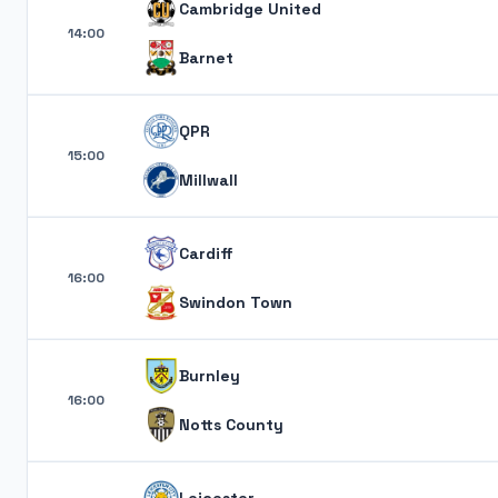
Cambridge United
14:00
Barnet
QPR
15:00
Millwall
Cardiff
16:00
Swindon Town
Burnley
16:00
Notts County