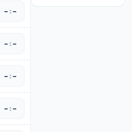
–
:
–
–
:
–
–
:
–
–
:
–