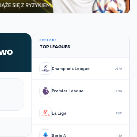
EXPLORE
TOP LEAGUES
ywo
Champions League
UEFA
Premier League
ENG
La Liga
ESP
Serie A
ITA