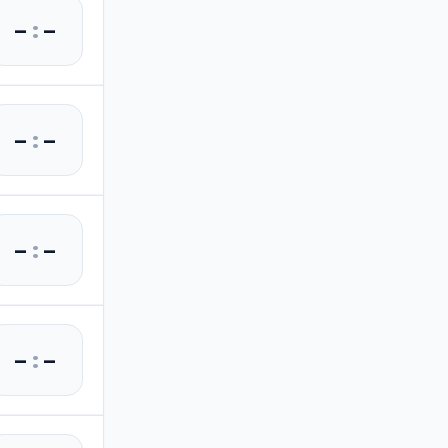
–
:
–
–
:
–
–
:
–
–
:
–