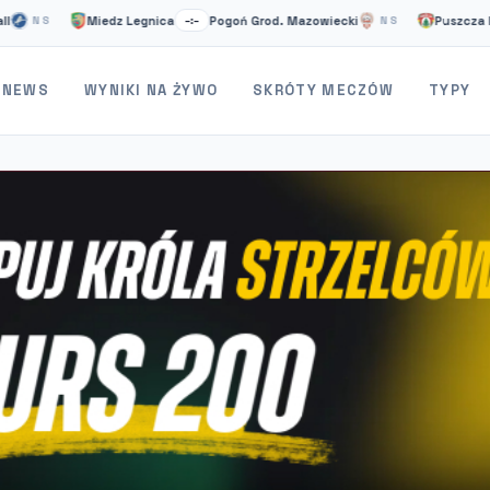
Miedz Legnica
Pogoń Grod. Mazowiecki
Puszcza Niepoło
S
–:–
NS
NEWS
WYNIKI NA ŻYWO
SKRÓTY MECZÓW
TYPY