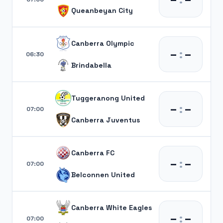
Queanbeyan City
Canberra Olympic
–
:
–
06:30
Brindabella
Tuggeranong United
–
:
–
07:00
Canberra Juventus
Canberra FC
–
:
–
07:00
Belconnen United
Canberra White Eagles
–
:
–
07:00