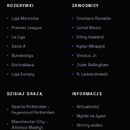
ROZGRYWKI
ZAWODNICY
Liga Mistrzów
Cristiano Ronaldo
Premier League
Lionel Messi
La Liga
Erling Haaland
Serie A
Kylian Mbappé
Bundesliga
Vinicius Jr.
Ekstraklasa
Jude Bellingham
Liga Europy
R. Lewandowski
DZISIAJ GRAJĄ
INFORMACJE
Sparta Rotterdam -
Aktualności
Feyenoord Rotterdam
Wyniki na żywo
Manchester City -
Skróty wideo
Atletico Madryt