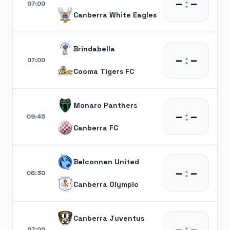
–
:
–
07:00
Canberra White Eagles
Brindabella
–
:
–
07:00
Cooma Tigers FC
Monaro Panthers
–
:
–
09:45
Canberra FC
Belconnen United
–
:
–
06:30
Canberra Olympic
Canberra Juventus
–
:
–
07:00