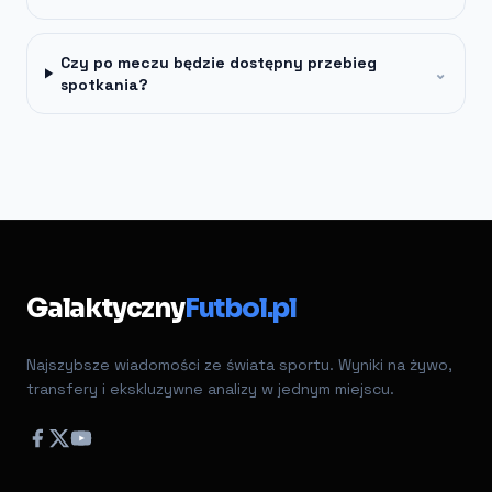
Czy po meczu będzie dostępny przebieg
⌄
spotkania?
Galaktyczny
Futbol.pl
Najszybsze wiadomości ze świata sportu. Wyniki na żywo,
transfery i ekskluzywne analizy w jednym miejscu.