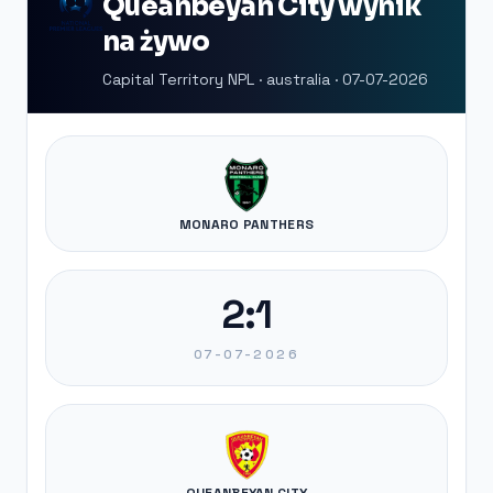
Queanbeyan City wynik
na żywo
Capital Territory NPL · australia · 07-07-2026
MONARO PANTHERS
2:1
07-07-2026
QUEANBEYAN CITY