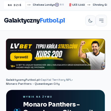
Darul Takzim FC
Chelsea Londyn
ŁKS Łódź
Chrobry Głogów
–:–
NS
–:–
NA DZIŚ
Galaktyczny
Futbol.pl
GalaktycznyFutbol.pl
•
Capital Territory NPL
•
Monaro Panthers - Queanbeyan City
WYNIK NA ŻYWO
Monaro Panthers -