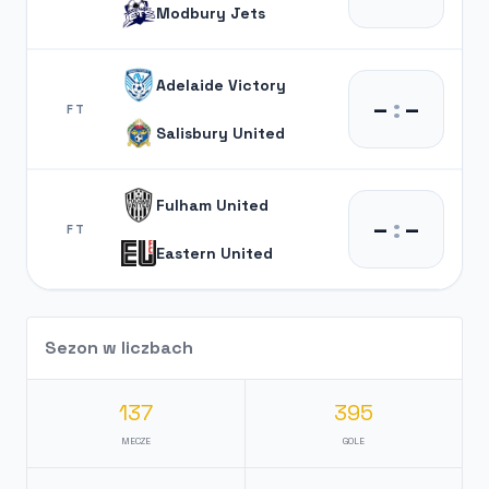
Modbury Jets
Adelaide Victory
–
:
–
FT
Salisbury United
Fulham United
–
:
–
FT
Eastern United
Sezon w liczbach
137
395
MECZE
GOLE