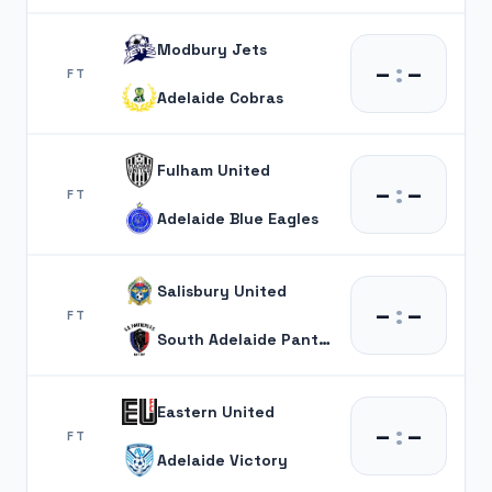
Modbury Jets
–
:
–
FT
Adelaide Cobras
Fulham United
–
:
–
FT
Adelaide Blue Eagles
Salisbury United
–
:
–
FT
South Adelaide Panthers
Eastern United
–
:
–
FT
Adelaide Victory