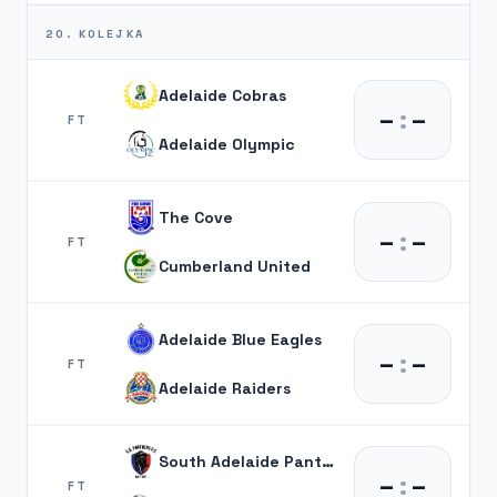
20. KOLEJKA
Adelaide Cobras
–
:
–
FT
Adelaide Olympic
The Cove
–
:
–
FT
Cumberland United
Adelaide Blue Eagles
–
:
–
FT
Adelaide Raiders
South Adelaide Panthers
–
:
–
FT