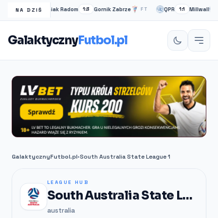
Radomiak Radom
Gornik Zabrze
QPR
Millwall
FT
1:3
FT
1:1
P
NA DZIŚ
Galaktyczny
Futbol.pl
GalaktycznyFutbol.pl
•
South Australia State League 1
LEAGUE HUB
South Australia State League 1
australia