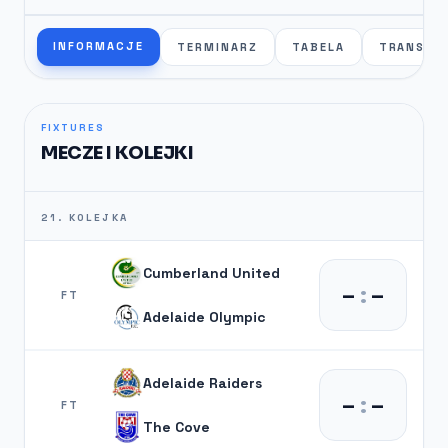
INFORMACJE
TERMINARZ
TABELA
TRANSFE
FIXTURES
MECZE I KOLEJKI
21. KOLEJKA
Cumberland United
–
:
–
FT
Adelaide Olympic
Adelaide Raiders
–
:
–
FT
The Cove