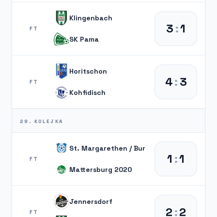
Klingenbach
3
:
1
FT
SK Pama
Horitschon
4
:
3
FT
Kohfidisch
29. KOLEJKA
St. Margarethen / Bur
1
:
1
FT
Mattersburg 2020
Jennersdorf
2
:
2
FT