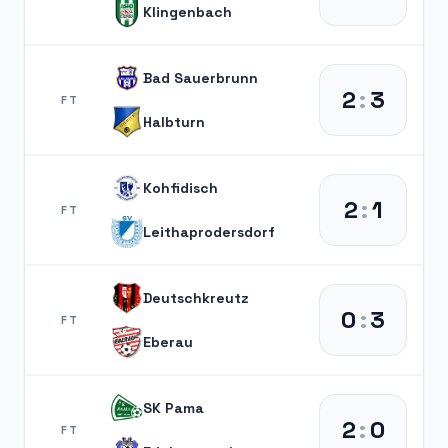
Klingenbach
Bad Sauerbrunn
2
:
3
FT
Halbturn
Kohfidisch
2
:
1
FT
Leithaprodersdorf
Deutschkreutz
0
:
3
FT
Eberau
SK Pama
2
:
0
FT