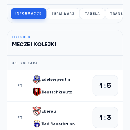
INFORMACJE
TERMINARZ
TABELA
TRANSFE
FIXTURES
MECZE I KOLEJKI
30. KOLEJKA
Edelserpentin
1
:
5
FT
Deutschkreutz
Eberau
1
:
3
FT
Bad Sauerbrunn