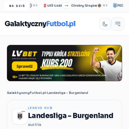
elsea Londyn
ŁKS Łódź
Chrobry Głogów
PEC Zwolle
NS
–:–
NS
NA DZIŚ
Galaktyczny
Futbol.pl
GalaktycznyFutbol.pl
•
Landesliga - Burgenland
LEAGUE HUB
Landesliga - Burgenland
austria