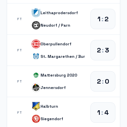
Leithaprodersdorf
1
:
2
FT
Neudorf / Parn
Oberpullendorf
2
:
3
FT
St. Margarethen / Bur
Mattersburg 2020
2
:
0
FT
Jennersdorf
Halbturn
1
:
4
FT
Siegendorf