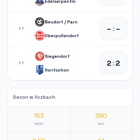
Edelserpentin
Neudorf / Parn
–
:
–
FT
Oberpullendorf
Siegendorf
2
:
2
FT
Horitschon
Sezon w liczbach
153
390
MECZE
GOLE