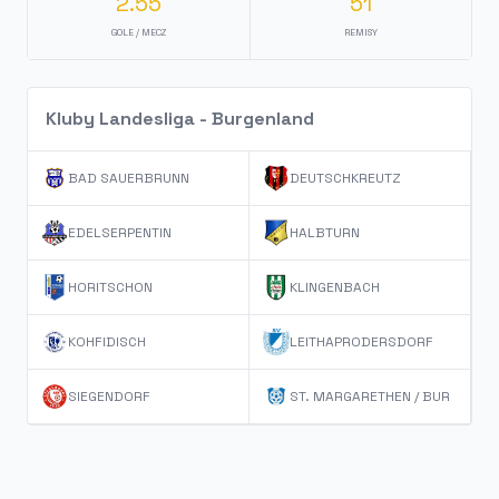
2.55
51
GOLE / MECZ
REMISY
Kluby Landesliga - Burgenland
BAD SAUERBRUNN
DEUTSCHKREUTZ
EDELSERPENTIN
HALBTURN
HORITSCHON
KLINGENBACH
KOHFIDISCH
LEITHAPRODERSDORF
SIEGENDORF
ST. MARGARETHEN / BUR