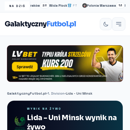
Wisła Kraków
Wisla Plock
Polonia Warszawa
Ruch 
FT
2:1
FT
1:1
NA DZIŚ
Galaktyczny
Futbol.pl
GalaktycznyFutbol.pl
•
1. Division
•
Lida - Uni Minsk
WYNIK NA ŻYWO
Lida - Uni Minsk wynik na
żywo