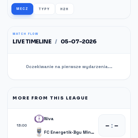
MECZ
TYPY
H2H
MATCH FLOW
LIVE TIMELINE
/
05-07-2026
Oczekiwanie na pierwsze wydarzenia...
MORE FROM THIS LEAGUE
Niva
–
:
–
13:00
FC Energetik-Bgu Minsk