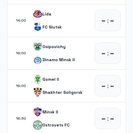
Lida
–
:
–
14:00
FC Slutsk
Osipovichy
–
:
–
16:00
Dinamo Minsk II
Gomel II
–
:
–
16:00
Shakhter Soligorsk
Minsk II
–
:
–
16:30
Ostrovets FC