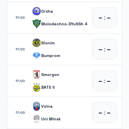
Orsha
–
:
–
17:00
Molodechno-DYuSSh 4
Slonim
–
:
–
17:00
Bumprom
Smorgon
–
:
–
17:00
BATE II
Volna
–
:
–
17:00
Uni Minsk