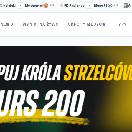
ki
Motherwell
FK Jablonec
Rīgas FS
Artsakh
–:–
NS
–:–
NS
NEWS
WYNIKI NA ŻYWO
SKRÓTY MECZÓW
TYPY