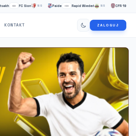
FC Sion
Paide
Rapid Wiedeń
CFR 1907 Cluj
–:–
NS
–:–
NS
–:–
KONTAKT
ZALOGUJ