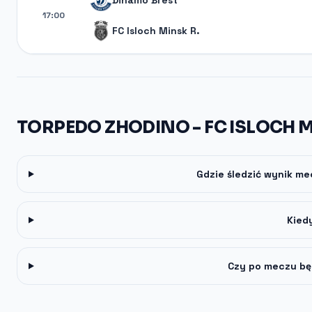
Dinamo Brest
17:00
FC Isloch Minsk R.
TORPEDO ZHODINO - FC ISLOCH M
Gdzie śledzić wynik me
Kied
Czy po meczu bę