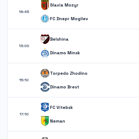
Slavia Mozyr
18:45
FC Dnepr Mogilev
Belshina
13:00
Dinamo Minsk
Torpedo Zhodino
15:10
Dinamo Brest
FC Vitebsk
17:10
Neman