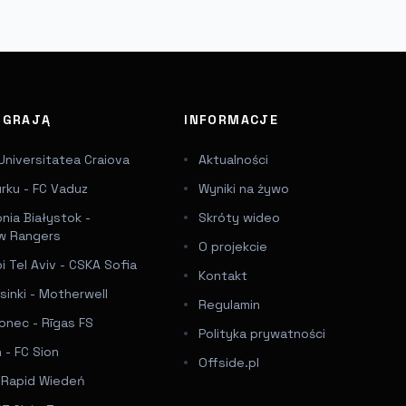
J GRAJĄ
INFORMACJE
Universitatea Craiova
Aktualności
urku - FC Vaduz
Wyniki na żywo
onia Białystok -
Skróty wideo
w Rangers
O projekcie
 Tel Aviv - CSKA Sofia
Kontakt
sinki - Motherwell
Regulamin
onec - Rīgas FS
Polityka prywatności
 - FC Sion
Offside.pl
- Rapid Wiedeń