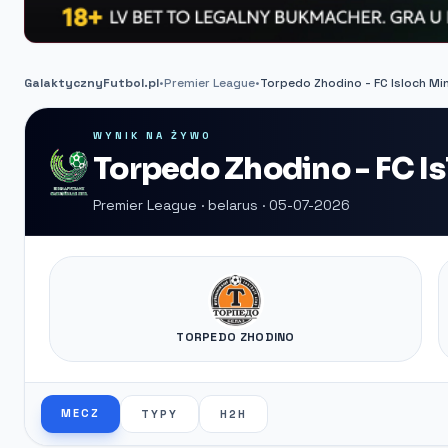
GalaktycznyFutbol.pl
•
Premier League
•
Torpedo Zhodino - FC Isloch Mi
WYNIK NA ŻYWO
Torpedo Zhodino - FC Is
Premier League · belarus · 05-07-2026
TORPEDO ZHODINO
MECZ
TYPY
H2H