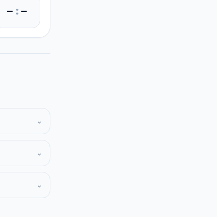
–
:
–
⌄
⌄
⌄