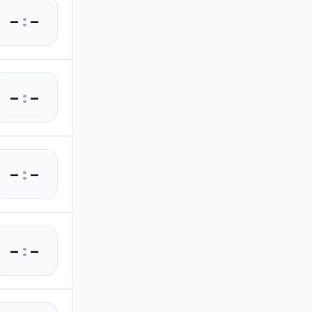
–
:
–
–
:
–
–
:
–
–
:
–