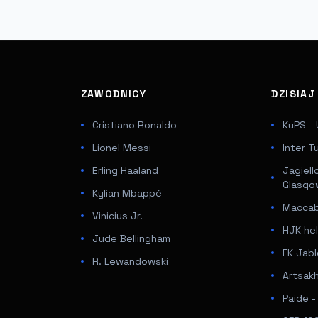
ZAWODNICY
DZISIA
Cristiano Ronaldo
KuPS - 
Lionel Messi
Inter T
Erling Haaland
Jagiell
Glasgo
Kylian Mbappé
Maccabi
Vinicius Jr.
HJK hel
Jude Bellingham
FK Jabl
R. Lewandowski
Artsakh
Paide 