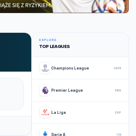
EXPLORE
TOP LEAGUES
Champions League
UEFA
Premier League
ENG
La Liga
ESP
Serie A
ITA