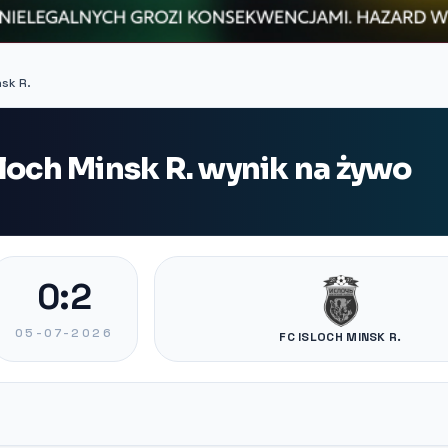
nsk R.
loch Minsk R. wynik na żywo
0:2
05-07-2026
FC ISLOCH MINSK R.