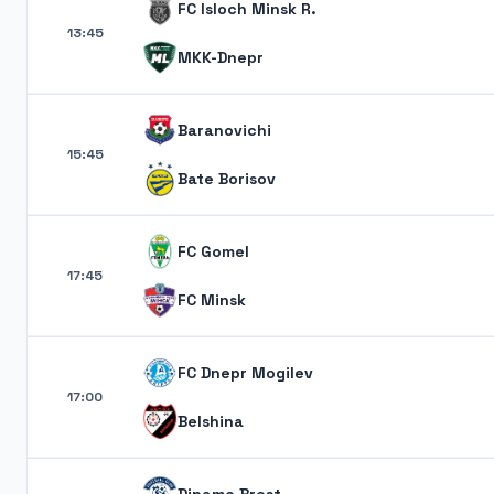
FC Isloch Minsk R.
13:45
MKK-Dnepr
Baranovichi
15:45
Bate Borisov
FC Gomel
17:45
FC Minsk
FC Dnepr Mogilev
17:00
Belshina