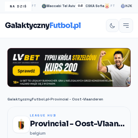
gow Rangers
Maccabi Tel Aviv
CSKA Sofia
HJK helsin
FT
0:3
FT
NA DZIŚ
Galaktyczny
Futbol.pl
GalaktycznyFutbol.pl
•
Provincial - Oost-Vlaanderen
LEAGUE HUB
Provincial - Oost-Vlaanderen
belgium