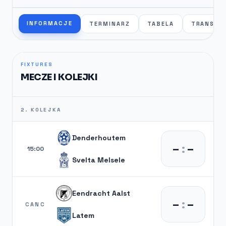
INFORMACJE
TERMINARZ
TABELA
TRANSFE
FIXTURES
MECZE I KOLEJKI
2. KOLEJKA
Denderhoutem
–
:
–
15:00
Svelta Melsele
Eendracht Aalst
–
:
–
CANC
Latem