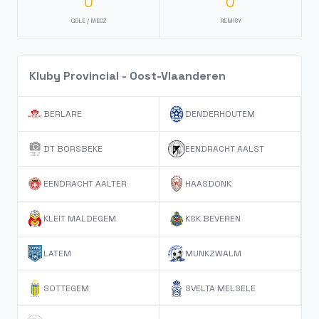
0
0
GOLE / MECZ
REMISY
Kluby Provincial - Oost-Vlaanderen
BERLARE
DENDERHOUTEM
DT BORSBEKE
EENDRACHT AALST
EENDRACHT AALTER
HAASDONK
KLEIT MALDEGEM
KSK BEVEREN
LATEM
MUNKZWALM
SOTTEGEM
SVELTA MELSELE