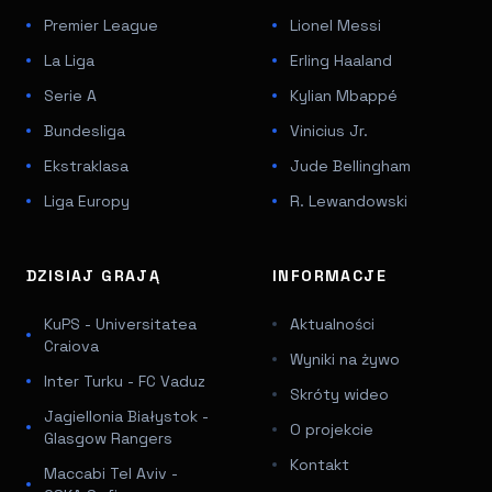
Premier League
Lionel Messi
La Liga
Erling Haaland
Serie A
Kylian Mbappé
Bundesliga
Vinicius Jr.
Ekstraklasa
Jude Bellingham
Liga Europy
R. Lewandowski
DZISIAJ GRAJĄ
INFORMACJE
KuPS - Universitatea
Aktualności
Craiova
Wyniki na żywo
Inter Turku - FC Vaduz
Skróty wideo
Jagiellonia Białystok -
O projekcie
Glasgow Rangers
Kontakt
Maccabi Tel Aviv -