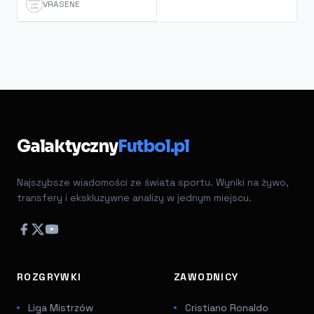
VRASENE
Galaktyczny
Futbol.pl
Najszybsze wiadomości ze świata sportu. Wyniki na żywo,
transfery i ekskluzywne analizy w jednym miejscu.
ROZGRYWKI
ZAWODNICY
Liga Mistrzów
Cristiano Ronaldo