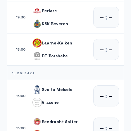
Berlare
–
:
–
19:30
KSK Beveren
Laarne-Kalken
–
:
–
18:00
DT Borsbeke
1. KOLEJKA
Svelta Melsele
–
:
–
15:00
Vrasene
Eendracht Aalter
–
:
–
15:00