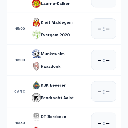
Laarne-Kalken
Kleit Maldegem
–
:
–
15:00
Evergem 2020
Munkzwalm
–
:
–
15:00
Haasdonk
KSK Beveren
–
:
–
CANC
Eendracht Aalst
DT Borsbeke
–
:
–
19:30