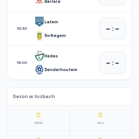
Berlare
Latem
–
:
–
19:30
Sottegem
Hedes
–
:
–
18:00
Denderhoutem
Sezon w liczbach
0
0
MECZE
GOLE