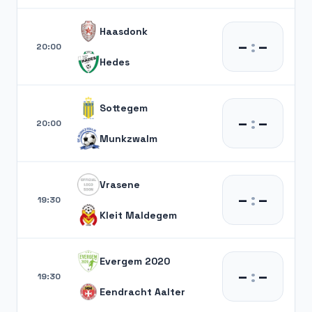
Haasdonk
–
:
–
20:00
Hedes
Sottegem
–
:
–
20:00
Munkzwalm
Vrasene
–
:
–
19:30
Kleit Maldegem
Evergem 2020
–
:
–
19:30
Eendracht Aalter