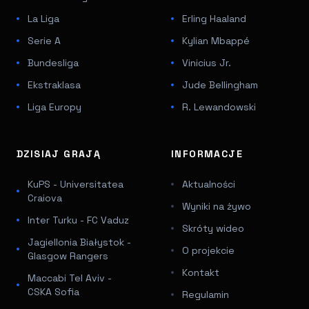
La Liga
Erling Haaland
Serie A
Kylian Mbappé
Bundesliga
Vinicius Jr.
Ekstraklasa
Jude Bellingham
Liga Europy
R. Lewandowski
DZISIAJ GRAJĄ
INFORMACJE
KuPS - Universitatea
Aktualności
Craiova
Wyniki na żywo
Inter Turku - FC Vaduz
Skróty wideo
Jagiellonia Białystok -
O projekcie
Glasgow Rangers
Kontakt
Maccabi Tel Aviv -
CSKA Sofia
Regulamin