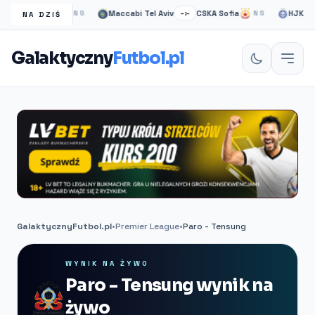
gow Rangers
Maccabi Tel Aviv
CSKA Sofia
HJK helsi
NS
–:–
NS
NA DZIŚ
Galaktyczny
Futbol.pl
GalaktycznyFutbol.pl
•
Premier League
•
Paro - Tensung
WYNIK NA ŻYWO
Paro - Tensung wynik na
żywo