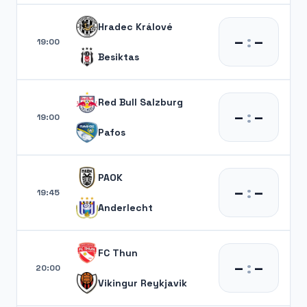
Hradec Králové
–
:
–
19:00
Besiktas
Red Bull Salzburg
–
:
–
19:00
Pafos
PAOK
–
:
–
19:45
Anderlecht
FC Thun
–
:
–
20:00
Vikingur Reykjavik