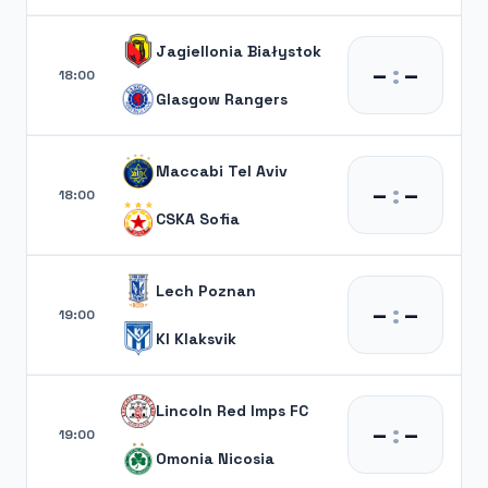
Jagiellonia Białystok
–
:
–
18:00
Glasgow Rangers
Maccabi Tel Aviv
–
:
–
18:00
CSKA Sofia
Lech Poznan
–
:
–
19:00
KI Klaksvik
Lincoln Red Imps FC
–
:
–
19:00
Omonia Nicosia