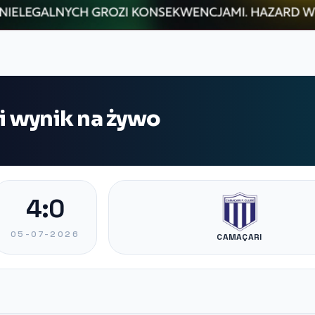
i wynik na żywo
4:0
05-07-2026
CAMAÇARI