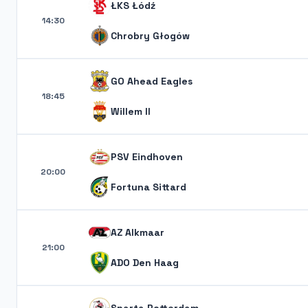
ŁKS Łódź
14:30
Chrobry Głogów
GO Ahead Eagles
18:45
Willem II
PSV Eindhoven
20:00
Fortuna Sittard
AZ Alkmaar
21:00
ADO Den Haag