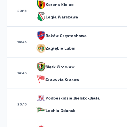
Korona Kielce
20:15
Legia Warszawa
Raków Częstochowa
14:45
Zagłębie Lubin
Śląsk Wrocław
14:45
Cracovia Krakow
Podbeskidzie Bielsko-Biała
20:15
Lechia Gdansk