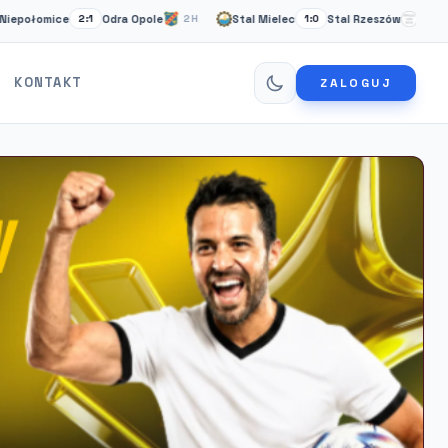
mice
Odra Opole
Stal Mielec
Stal Rzeszów
Car
2:1
2H
1:0
2H
KONTAKT
ZALOGUJ