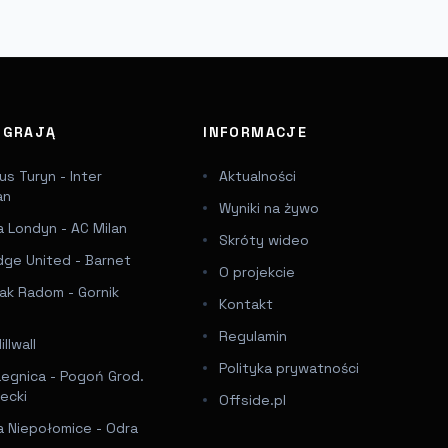
J GRAJĄ
INFORMACJE
s Turyn - Inter
Aktualności
an
Wyniki na żywo
 Londyn - AC Milan
Skróty wideo
dge United - Barnet
O projekcie
ak Radom - Gornik
Kontakt
Regulamin
llwall
Polityka prywatności
Legnica - Pogoń Grod.
ecki
Offside.pl
a Niepołomice - Odra