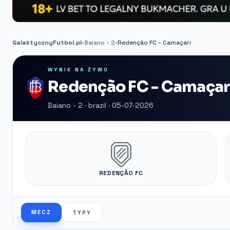
GalaktycznyFutbol.pl
•
Baiano - 2
•
Redenção FC - Camaçari
WYNIK NA ŻYWO
Redenção FC - Camaçar
Baiano - 2 · brazil · 05-07-2026
REDENÇÃO FC
MECZ
TYPY