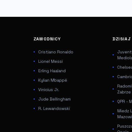
ZAWODNICY
DZISIA
Cristiano Ronaldo
Juventu
Mediol
Lionel Messi
Chelsea
Erling Haaland
Cambri
Kylian Mbappé
Radomi
Vinicius Jr.
Zabrze
Jude Bellingham
QPR - Mi
R. Lewandowski
Miedz 
Mazowi
Puszcz