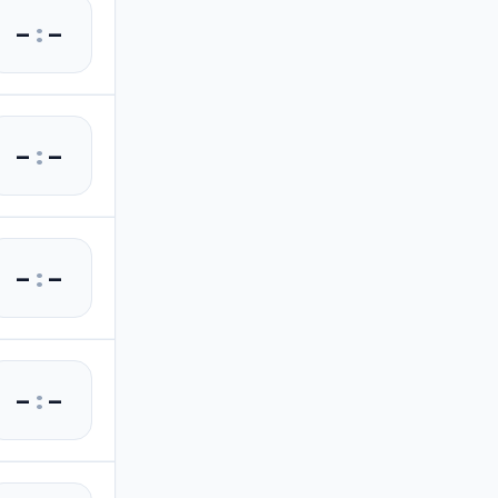
–
:
–
–
:
–
–
:
–
–
:
–