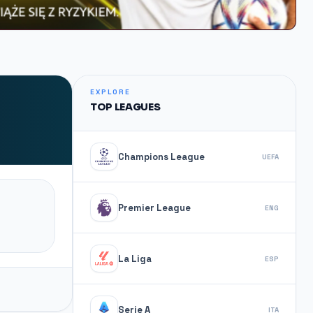
EXPLORE
TOP LEAGUES
Champions League
UEFA
Premier League
ENG
La Liga
ESP
Serie A
ITA