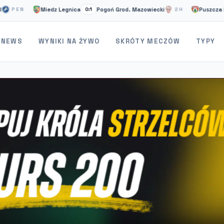
Miedz Legnica
Pogoń Grod. Mazowiecki
Puszcza Niepoło
N
0:1
2H
NEWS
WYNIKI NA ŻYWO
SKRÓTY MECZÓW
TYPY