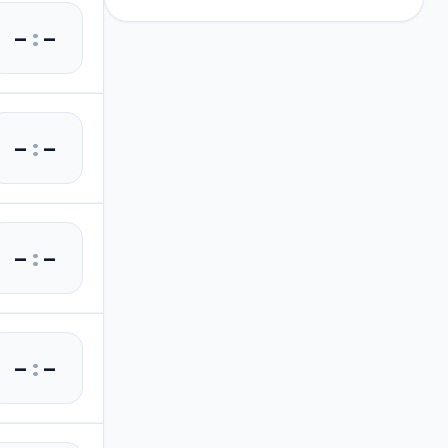
–
:
–
–
:
–
–
:
–
–
:
–