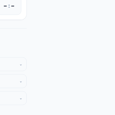
–
:
–
⌄
⌄
⌄