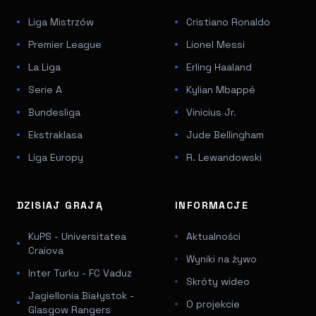
Liga Mistrzów
Cristiano Ronaldo
Premier League
Lionel Messi
La Liga
Erling Haaland
Serie A
Kylian Mbappé
Bundesliga
Vinicius Jr.
Ekstraklasa
Jude Bellingham
Liga Europy
R. Lewandowski
DZISIAJ GRAJĄ
INFORMACJE
KuPS - Universitatea
Aktualności
Craiova
Wyniki na żywo
Inter Turku - FC Vaduz
Skróty wideo
Jagiellonia Białystok -
O projekcie
Glasgow Rangers