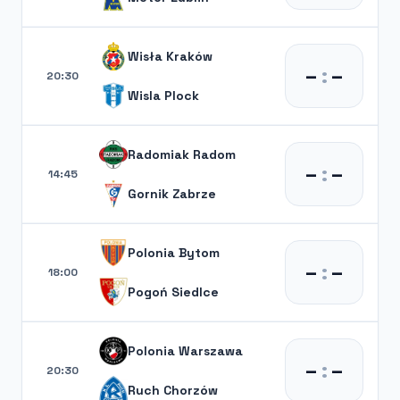
Wisła Kraków
–
:
–
20:30
Wisla Plock
Radomiak Radom
–
:
–
14:45
Gornik Zabrze
Polonia Bytom
–
:
–
18:00
Pogoń Siedlce
Polonia Warszawa
–
:
–
20:30
Ruch Chorzów