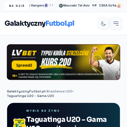
tok
Glasgow Rangers
Maccabi Tel Aviv
CSKA Sofia
2:1
FT
0:3
FT
NA DZIŚ
Galaktyczny
Futbol.pl
GalaktycznyFutbol.pl
•
Brasiliense U20
•
Taguatinga U20 - Gama U20
WYNIK NA ŻYWO
Taguatinga U20 - Gama