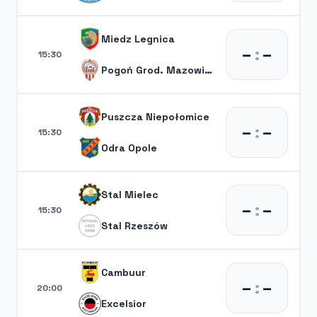
Miedz Legnica
–
:
–
15:30
Pogoń Grod. Mazowiecki
Puszcza Niepołomice
–
:
–
15:30
Odra Opole
Stal Mielec
–
:
–
15:30
Stal Rzeszów
Cambuur
–
:
–
20:00
Excelsior