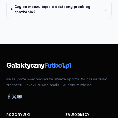
Czy po meczu będzie dostępny przebieg
⌄
spotkania?
Galaktyczny
Futbol.pl
Najszybsze wiadomości ze świata sportu. Wyniki na żywo,
transfery i ekskluzywne analizy w jednym miejscu.
ROZGRYWKI
ZAWODNICY