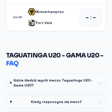
Wolverhampton
–
:
–
20:45
Port Vale
TAGUATINGA U20 - GAMA U20 -
FAQ
Gdzie śledzić wynik meczu Taguatinga U20 -
⌄
Gama U20?
Kiedy rozpoczyna się mecz?
⌄