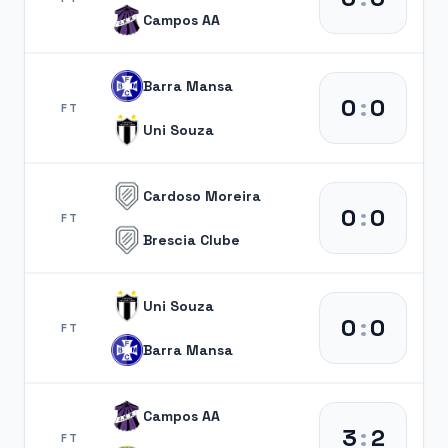
Campos AA
Barra Mansa
0
:
0
FT
Uni Souza
Cardoso Moreira
0
:
0
FT
Brescia Clube
Uni Souza
0
:
0
FT
Barra Mansa
Campos AA
3
:
2
FT