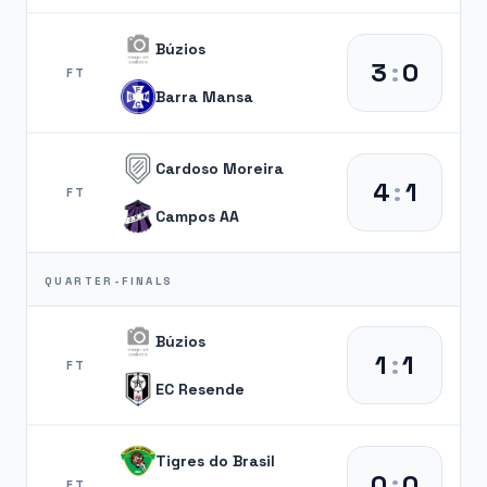
Búzios
3
:
0
FT
Barra Mansa
Cardoso Moreira
4
:
1
FT
Campos AA
QUARTER-FINALS
Búzios
1
:
1
FT
EC Resende
Tigres do Brasil
0
:
0
FT