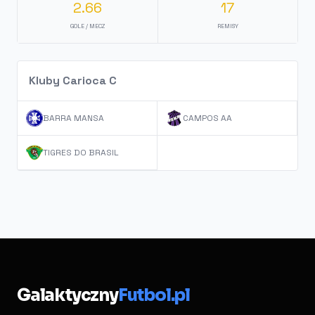
2.66
17
GOLE / MECZ
REMISY
Kluby Carioca C
BARRA MANSA
CAMPOS AA
TIGRES DO BRASIL
Galaktyczny
Futbol.pl