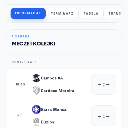
INFORMACJE
TERMINARZ
TABELA
TRANSFE
FIXTURES
MECZE I KOLEJKI
SEMI-FINALS
Campos AA
–
:
–
19:45
Cardoso Moreira
Barra Mansa
–
:
–
FT
Búzios