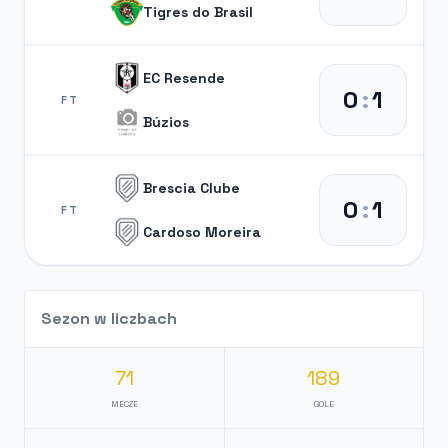
Tigres do Brasil
EC Resende
0
:
1
FT
Búzios
Brescia Clube
0
:
1
FT
Cardoso Moreira
Sezon w liczbach
71
189
MECZE
GOLE