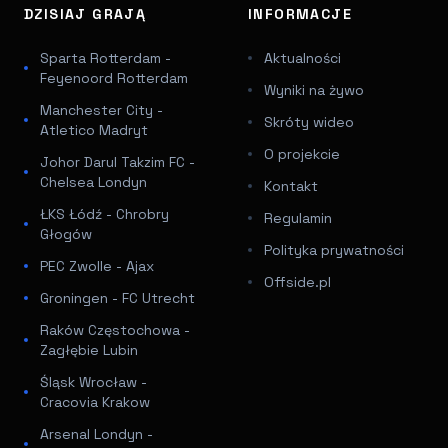
DZISIAJ GRAJĄ
INFORMACJE
Sparta Rotterdam -
Aktualności
Feyenoord Rotterdam
Wyniki na żywo
Manchester City -
Skróty wideo
Atletico Madryt
O projekcie
Johor Darul Takzim FC -
Chelsea Londyn
Kontakt
ŁKS Łódź - Chrobry
Regulamin
Głogów
Polityka prywatności
PEC Zwolle - Ajax
Offside.pl
Groningen - FC Utrecht
Raków Częstochowa -
Zagłębie Lubin
Śląsk Wrocław -
Cracovia Krakow
Arsenal Londyn -