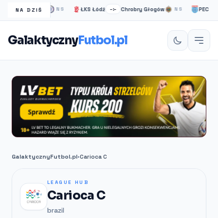
helsea Londyn
ŁKS Łódź
Chrobry Głogów
PEC Zwoll
NS
–:–
NS
NA DZIŚ
Galaktyczny
Futbol.pl
GalaktycznyFutbol.pl
•
Carioca C
LEAGUE HUB
Carioca C
brazil