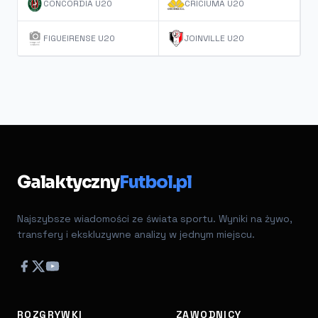
CONCÓRDIA U20
CRICIUMA U20
FIGUEIRENSE U20
JOINVILLE U20
Galaktyczny
Futbol.pl
Najszybsze wiadomości ze świata sportu. Wyniki na żywo,
transfery i ekskluzywne analizy w jednym miejscu.
ROZGRYWKI
ZAWODNICY