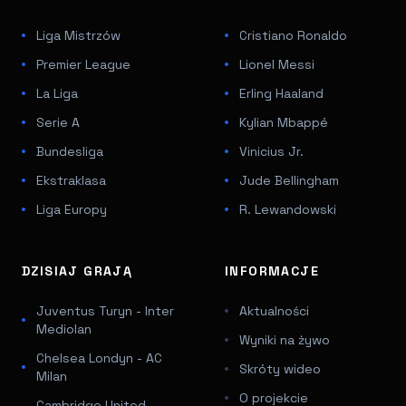
Liga Mistrzów
Cristiano Ronaldo
Premier League
Lionel Messi
La Liga
Erling Haaland
Serie A
Kylian Mbappé
Bundesliga
Vinicius Jr.
Ekstraklasa
Jude Bellingham
Liga Europy
R. Lewandowski
DZISIAJ GRAJĄ
INFORMACJE
Juventus Turyn - Inter
Aktualności
Mediolan
Wyniki na żywo
Chelsea Londyn - AC
Skróty wideo
Milan
O projekcie
Cambridge United -