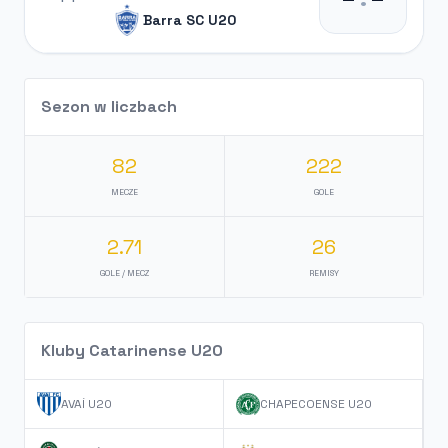
Barra SC U20
Sezon w liczbach
82
222
MECZE
GOLE
2.71
26
GOLE / MECZ
REMISY
Kluby Catarinense U20
AVAÍ U20
CHAPECOENSE U20