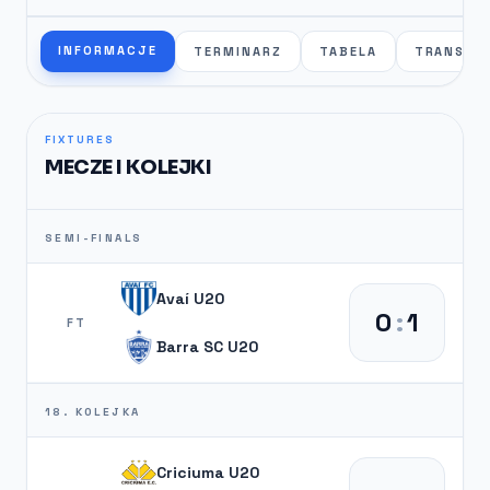
INFORMACJE
TERMINARZ
TABELA
TRANSFE
FIXTURES
MECZE I KOLEJKI
SEMI-FINALS
Avaí U20
0
:
1
FT
Barra SC U20
18. KOLEJKA
Criciuma U20