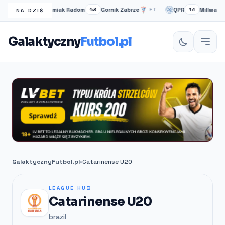
Radomiak Radom
Gornik Zabrze
QPR
Millwall
FT
1:3
FT
1:1
NA DZIŚ
Galaktyczny
Futbol.pl
GalaktycznyFutbol.pl
•
Catarinense U20
LEAGUE HUB
Catarinense U20
brazil