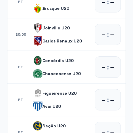
–
:
–
FT
Brusque U20
Joinville U20
–
:
–
20:00
Carlos Renaux U20
Concórdia U20
–
:
–
FT
Chapecoense U20
Figueirense U20
–
:
–
FT
Avaí U20
Nação U20
–
:
–
FT